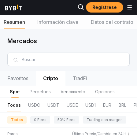
Regístrese
Resumen
Información clave
Datos del contrato
Mercados
Favoritos
Cripto
TradFi
Spot
Perpetuos
Vencimiento
Opciones
Todos
USDC
USDT
USDE
USD1
EUR
BRL
P
Todos
0 Fees
50% Fees
Trading con margen
R
Pares
Último Precio/Cambio en 24 H