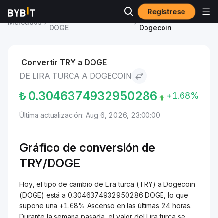
Regístrese
Precio de Dogecoin
Lira turca to
Mercados
DOGE
Dogecoin
Convertir TRY a DOGE
DE LIRA TURCA A DOGECOIN
₺
0.3046374932950286
+1.68%
Última actualización: Aug 6, 2026, 23:00:00
Gráfico de conversión de
TRY/DOGE
Hoy, el tipo de cambio de Lira turca (TRY) a Dogecoin
(DOGE) está a 0.3046374932950286 DOGE, lo que
supone una +1.68% Ascenso en las últimas 24 horas.
Durante la semana pasada, el valor del Lira turca se