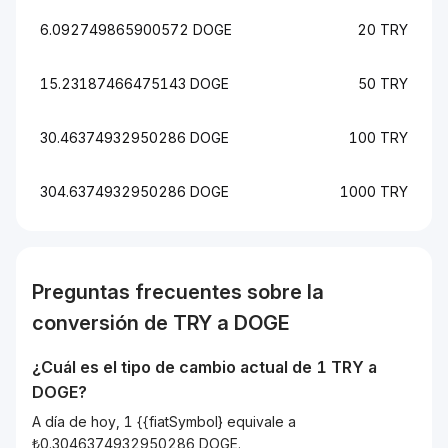
6.092749865900572 DOGE
20 TRY
15.23187466475143 DOGE
50 TRY
30.46374932950286 DOGE
100 TRY
304.6374932950286 DOGE
1000 TRY
Preguntas frecuentes sobre la
conversión de
TRY
a
DOGE
¿Cuál es el tipo de cambio actual de 1
TRY
a
DOGE
?
A día de hoy, 1 {{fiatSymbol} equivale a
₺0.3046374932950286 DOGE.