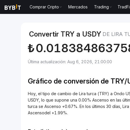
Comprar Cripto
Mercados
Trading
TradFi
Mercados
Precio de Ondo US Dollar Yield USDY
Li
Convertir TRY a USDY
DE LIRA 
₺
0.01838486375
Última actualización: Aug 6, 2026, 21:00:00
Gráfico de conversión de TRY
Hoy, el tipo de cambio de Lira turca (TRY) a Ondo
USDY, lo que supone una 0.00% Ascenso en las última
turca se Ascenso +0.67%. En los últimos 30 días, Lir
Ascensodel +1.99%.