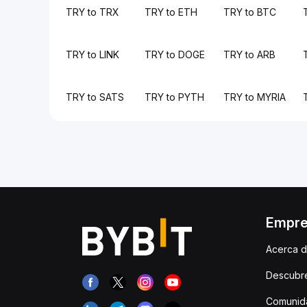
TRY to TRX
TRY to ETH
TRY to BTC
TRY to LINK
TRY to DOGE
TRY to ARB
TRY to SATS
TRY to PYTH
TRY to MYRIA
Empr
Acerca d
Descubr
Comunida