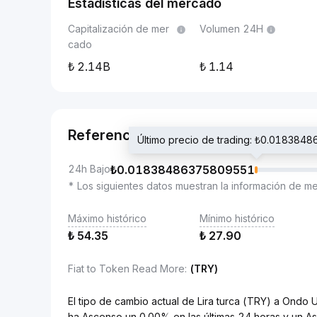
Estadísticas del mercado
Capitalización de mer
Volumen 24H
cado
2.14B
1.14
Referencia
Último precio de trading: ₺0.01838
24h Bajo
₺
0.01838486375809551
* Los siguientes datos muestran la información de m
Máximo histórico
Mínimo histórico
₺
54.35
₺
27.90
Fiat to Token Read More
:
(TRY)
El tipo de cambio actual de Lira turca (TRY) a Ond
ha Ascenso un 0.00% en las últimas 24 horas y un A