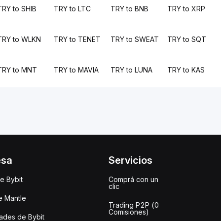
TRY to SHIB
TRY to LTC
TRY to BNB
TRY to XRP
TRY to WLKN
TRY to TENET
TRY to SWEAT
TRY to SQT
TRY to MNT
TRY to MAVIA
TRY to LUNA
TRY to KAS
esa
Servicios
e Bybit
Comprá con un
clic
e Mantle
Trading P2P (0
Comisiones)
des de Bybit