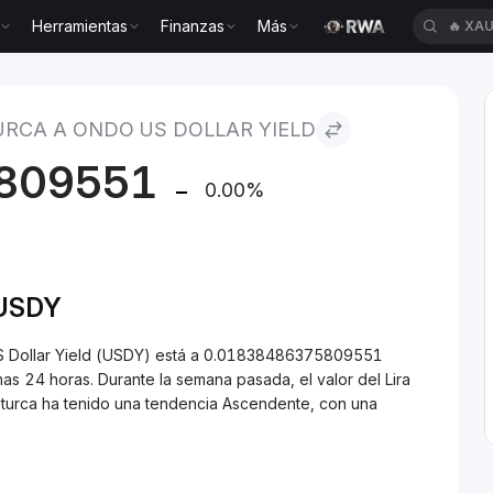
Herramientas
Finanzas
Más
🔥
XAU
ra turca to Ondo US Dollar Yield
TURCA A ONDO US DOLLAR YIELD
809551
0.00%
/USDY
 US Dollar Yield (USDY) está a 0.01838486375809551
s 24 horas. Durante la semana pasada, el valor del Lira
a turca ha tenido una tendencia Ascendente, con una