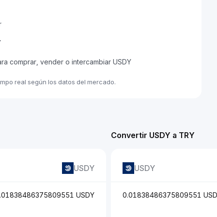
r
Y
ara comprar, vender o intercambiar USDY
empo real según los datos del mercado.
Convertir USDY a TRY
USDY
USDY
.01838486375809551 USDY
0.01838486375809551 US