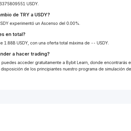
8486375809551 USDY.
cambio de
TRY
a
USDY
?
a USDY experimentó un Ascenso del 0.00%.
s en total?
 de 1.88B USDY, con una oferta total máxima de -- USDY.
nder a hacer trading?
g, puedes acceder gratuitamente a Bybit Learn, donde encontrarás es
isposición de los principiantes nuestro programa de simulación de 