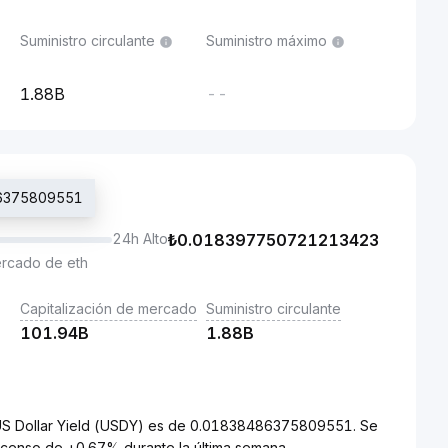
Suministro circulante
Suministro máximo
1.88B
--
486375809551
24h Alto
₺
0.018397750721213423
ercado de eth
Capitalización de mercado
Suministro circulante
101.94B
1.88B
o US Dollar Yield (USDY) es de 0.01838486375809551. Se
scenso de +0.67% durante la última semana.