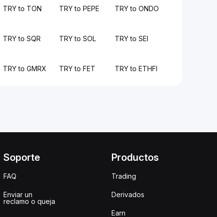
TRY to TON
TRY to PEPE
TRY to ONDO
TRY to SQR
TRY to SOL
TRY to SEI
TRY to GMRX
TRY to FET
TRY to ETHFI
Soporte
Productos
FAQ
Trading
Enviar un
Derivados
reclamo o queja
Earn