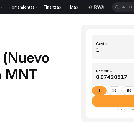
🔥
ETH
Herramientas
Finanzas
Más
🔥
SP
Gastar
 (Nuevo
 a MNT
Recibir ~
1
10
50
Cero comisi