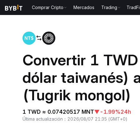
Comprar Cripto
Mercados
Trading
TradFi
Inicio
TWD to MNT
Convertir 1 TWD
dólar taiwanés)
(Tugrik mongol)
1 TWD ≈ 0.07420517 MNT
▼
-1.99%
24h
Última actualización
：
2026/08/07 21:35
(
GMT+0
)