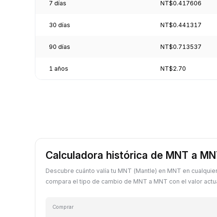
7 días
NT$0.417606
30 días
NT$0.441317
90 días
NT$0.713537
1 años
NT$2.70
Calculadora histórica de MNT a M
Descubre cuánto valía tu MNT (Mantle) en MNT en cualquie
compara el tipo de cambio de MNT a MNT con el valor actua
Comprar