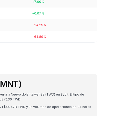
+7.00%
+0.07%
-24.29%
-61.89%
 (MNT)
tir a Nuevo dólar taiwanés (TWD) en Bybit. El tipo de
9527136 TWD.
e NT$44.47B TWD y un volumen de operaciones de 24 horas