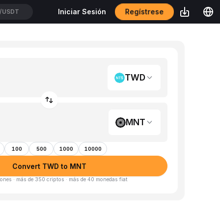
/USDT
Regístrese
Iniciar Sesión
CXUSDT
TWD
MNT
100
500
1000
10000
Convert TWD to MNT
ones · más de 350 criptos · más de 40 monedas fiat