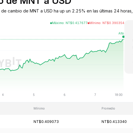
bio de MNT a USD
o de cambio de MNT a USD ha up un 2.25% en las últimas 24 horas, 
Máximo
:
NT$
0.417677
Mínimo
:
NT$
0.390354
Mínimo
Promedio
NT$0.409073
NT$0.413340