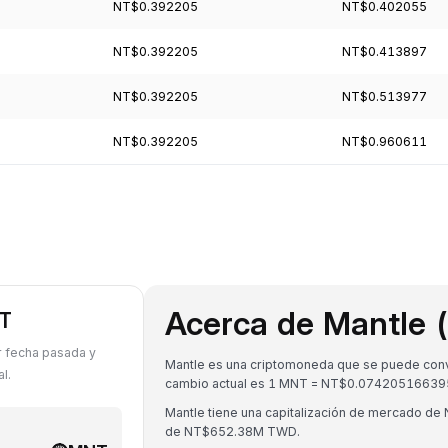
NT$0.392205
NT$0.402055
NT$0.392205
NT$0.413897
NT$0.392205
NT$0.513977
NT$0.392205
NT$0.960611
Acerca de Mantle
NT
r fecha pasada y
Mantle es una criptomoneda que se puede conver
l.
cambio actual es 1 MNT = NT$0.0742051663
Mantle tiene una capitalización de mercado d
de NT$652.38M TWD.