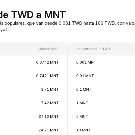
 de TWD a MNT
s populares, que van desde 0,001 TWD hasta 100 TWD, con valore
bit.
Valor de MNT
Convertir MNT a TWD
0.0742 MNT
0.001 MNT
0.7421 MNT
0.01 MNT
3.71 MNT
0.1 MNT
7.42 MNT
1 MNT
37.10 MNT
5 MNT
74.21 MNT
10 MNT