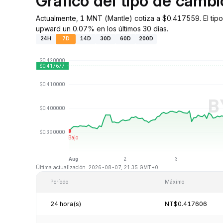
Gráfico del tipo de cam
Actualmente, 1 MNT (Mantle) cotiza a $0.417559. El tip
upward un 0.07% en los últimos 30 días.
24H
7D
14D
30D
60D
200D
Última actualización: 2026-08-07, 21:35 GMT+0
Período
Máximo
24 hora(s)
NT$0.417606