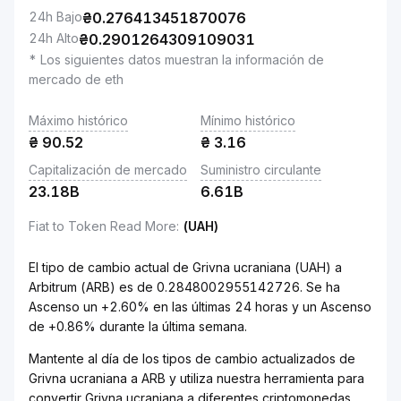
24h Bajo
₴
0.276413451870076
24h Alto
₴
0.2901264309109031
* Los siguientes datos muestran la información de
mercado de eth
Máximo histórico
Mínimo histórico
₴
90.52
₴
3.16
Capitalización de mercado
Suministro circulante
23.18B
6.61B
Fiat to Token Read More
:
(UAH)
El tipo de cambio actual de Grivna ucraniana (UAH) a
Arbitrum (ARB) es de 0.2848002955142726. Se ha
Ascenso un +2.60% en las últimas 24 horas y un Ascenso
de +0.86% durante la última semana.
Mantente al día de los tipos de cambio actualizados de
Grivna ucraniana a ARB y utiliza nuestra herramienta para
convertir Grivna ucraniana a diferentes criptomonedas