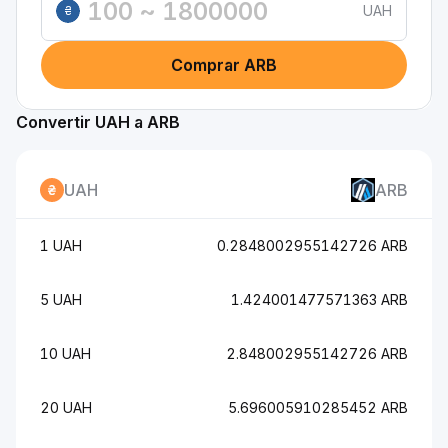
UAH
₴
Comprar ARB
Convertir UAH a ARB
UAH
ARB
1 UAH
0.2848002955142726 ARB
5 UAH
1.424001477571363 ARB
10 UAH
2.848002955142726 ARB
20 UAH
5.696005910285452 ARB