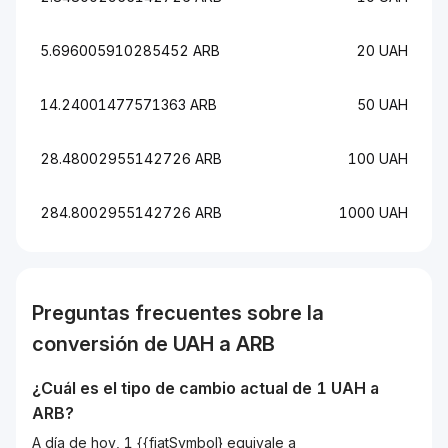
5.696005910285452 ARB
20 UAH
14.24001477571363 ARB
50 UAH
28.48002955142726 ARB
100 UAH
284.8002955142726 ARB
1000 UAH
Preguntas frecuentes sobre la
conversión de
UAH
a
ARB
¿Cuál es el tipo de cambio actual de 1
UAH
a
ARB
?
A día de hoy, 1 {{fiatSymbol} equivale a