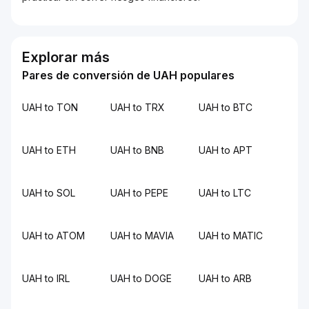
Explorar más
Pares de conversión de UAH populares
UAH to TON
UAH to TRX
UAH to BTC
UAH to ETH
UAH to BNB
UAH to APT
UAH to SOL
UAH to PEPE
UAH to LTC
UAH to ATOM
UAH to MAVIA
UAH to MATIC
UAH to IRL
UAH to DOGE
UAH to ARB