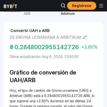
Regístrese
Precio de Arbitrum
Grivna ucraniana to
Mercados
ARB
Arbitrum
Convertir UAH a ARB
DE GRIVNA UCRANIANA A ARBITRUM
₴
0.2848002955142726
+2.60%
Última actualización: Aug 6, 2026, 23:00:00
Gráfico de conversión de
UAH/ARB
Hoy, el tipo de cambio de Grivna ucraniana (UAH) a
Arbitrum (ARB) está a 0.2848002955142726 ARB, lo
que supone una +2.60% Ascenso en las últimas 24
horas. Durante la semana pasada, el valor del Grivna