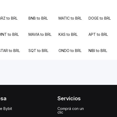
BRZ to BRL
BNB to BRL
MATIC to BRL
DOGE to BRL
MNT to BRL
MAVIA to BRL
KAS to BRL
APT to BRL
STAR to BRL
SQT to BRL
ONDO to BRL
NIBI to BRL
esa
Servicios
e Bybit
Comprá con un
clic