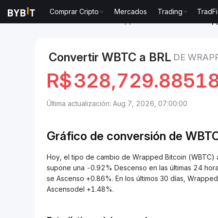
Comprar Cripto
Mercados
Trading
TradFi
Mercados
Precio de Wrapped Bitcoin WBTC
Wrapp
Convertir WBTC a BRL
DE WRAPP
R$
328,729.8851
Última actualización: Aug 7, 2026, 07:00:00
Gráfico de conversión de
WBTC
Hoy, el tipo de cambio de Wrapped Bitcoin (WBTC)
supone una -0.92% Descenso en las últimas 24 horas
se Ascenso +0.86%. En los últimos 30 días, Wrapped
Ascensodel +1.48%.