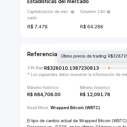
Estadísticas del mercado
Capitalización de mer
Volumen 24H
cado
7.47B
64.28K
Referencia
Último precio de trading: R$328
24h Bajo
R$
328010.1387230813
* Los siguientes datos muestran la información de m
Máximo histórico
Mínimo histórico
R$
684,708.00
R$
12,091.78
Read More
:
Wrapped Bitcoin (WBTC)
El tipo de cambio actual de Wrapped Bitcoin (WBT
Descenso un -0.92% en las últimas 24 horas y un As