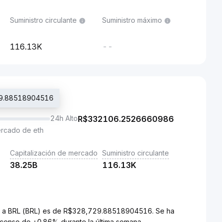
Suministro circulante
Suministro máximo
116.13K
--
729.88518904516
24h Alto
R$
332106.2526660986
ercado de eth
Capitalización de mercado
Suministro circulante
38.25B
116.13K
C) a BRL (BRL) es de R$328,729.88518904516. Se ha
censo de +0.86% durante la última semana.