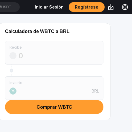
Regístrese
Iniciar Sesión
/USDT
Calculadora de WBTC a BRL
Recibe
Invierte
BRL
R$
Comprar WBTC