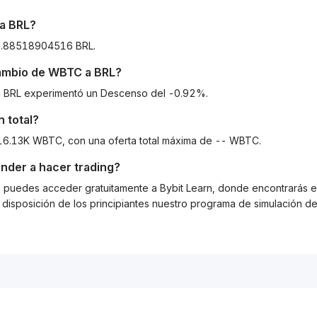
a
BRL
?
29.88518904516 BRL.
cambio de
WBTC
a
BRL
?
 a BRL experimentó un Descenso del -0.92%.
 total?
116.13K WBTC, con una oferta total máxima de -- WBTC.
nder a hacer trading?
g, puedes acceder gratuitamente a Bybit Learn, donde encontrarás es
isposición de los principiantes nuestro programa de simulación de 