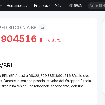
Herramientas
Finanzas
Más
🔥
ETH
ed Bitcoin to BRL
ED BITCOIN A BRL
8904516
-0.92%
/
BRL
 a BRL (BRL) está a R$328,729.88518904516 BRL, lo que
. Durante la semana pasada, el valor del Wrapped Bitcoin
 Bitcoin ha tenido una tendencia Ascendente, con una