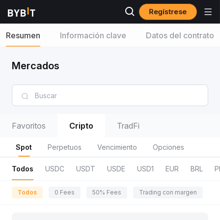
Regístrese
Resumen
Información clave
Datos del contrato
Mercados
Favoritos
Cripto
TradFi
Spot
Perpetuos
Vencimiento
Opciones
Todos
USDC
USDT
USDE
USD1
EUR
BRL
P
Todos
0 Fees
50% Fees
Trading con margen
R