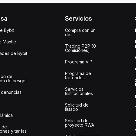
esa
Servicios
e Bybit
Compra con un
clic
e Mantle
Trading P2P (0
Comisiones)
des de Bybit
Programa VIP
Programa de
ión de
Referidos
ión de riesgos
Servicios
 denuncias
Institucionales
Solicitud de
listado
slámica
Solicitud de
proyecto RWA
 de
ones y tarifas