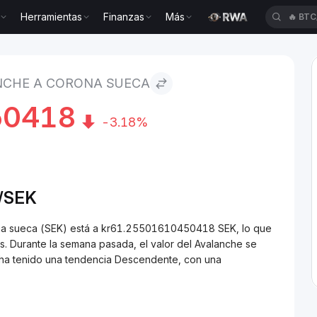
Herramientas
Finanzas
Más
🔥
BTC
o Corona sueca
NCHE A CORONA SUECA
50418
-3.18%
/
SEK
ona sueca (SEK) está a kr61.25501610450418 SEK, lo que
. Durante la semana pasada, el valor del Avalanche se
 ha tenido una tendencia Descendente, con una