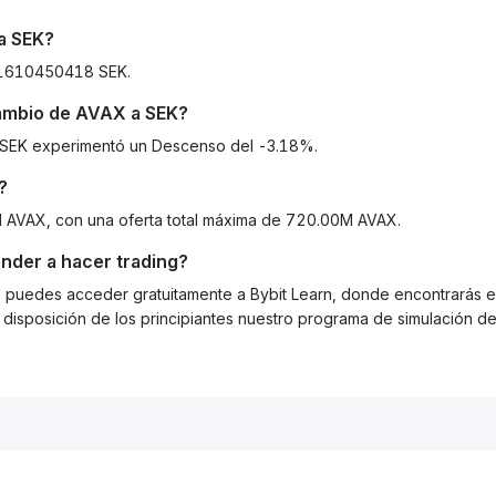
a
SEK
?
501610450418 SEK.
cambio de
AVAX
a
SEK
?
 a SEK experimentó un Descenso del -3.18%.
?
M AVAX, con una oferta total máxima de 720.00M AVAX.
nder a hacer trading?
g, puedes acceder gratuitamente a Bybit Learn, donde encontrarás es
isposición de los principiantes nuestro programa de simulación de 