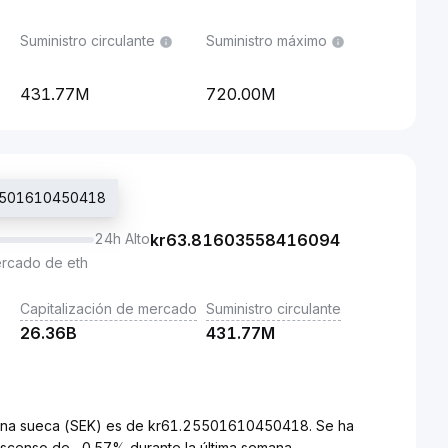
Suministro circulante
Suministro máximo
431.77M
720.00M
.25501610450418
24h Alto
kr
63.81603558416094
ercado de eth
Capitalización de mercado
Suministro circulante
26.36B
431.77M
orona sueca (SEK) es de kr61.25501610450418. Se ha
scenso de -0.57% durante la última semana.