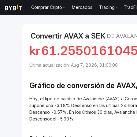
Comprar Cripto
Mercados
Trading
TradFi
Mercados
Precio de Avalanche AVAX
Avalanche t
Convertir AVAX a SEK
DE AVALA
kr
61.255016104
Última actualización: Aug 7, 2026, 01:00:00
Gráfico de conversión de
AVAX
Hoy, el tipo de cambio de Avalanche (AVAX) a Cor
supone una -3.18% Descenso en las últimas 24 horas
Descenso -0.57%. En los últimos 30 días, Avalanche
Descensodel -5.90%.