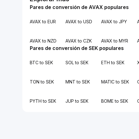
Pares de conversión de AVAX populares
AVAX to EUR
AVAX to USD
AVAX to JPY
AVAX to NZD
AVAX to CZK
AVAX to MYR
Pares de conversión de SEK populares
BTC to SEK
SOL to SEK
ETH to SEK
TON to SEK
MNT to SEK
MATIC to SEK
PYTH to SEK
JUP to SEK
BOME to SEK