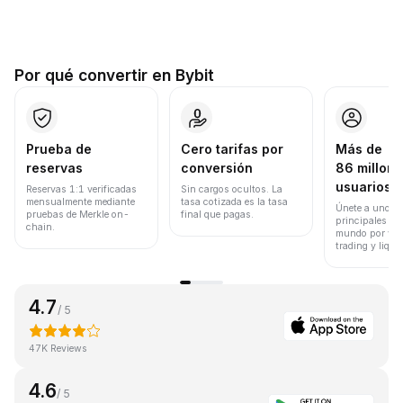
Por qué convertir en Bybit
Prueba de
Cero tarifas por
Más de
reservas
conversión
86 millone
usuarios
Reservas 1:1 verificadas
Sin cargos ocultos. La
mensualmente mediante
tasa cotizada es la tasa
Únete a uno de
pruebas de Merkle on-
final que pagas.
principales ex
chain.
mundo por vol
trading y liqui
4.7
/ 5
47K Reviews
4.6
/ 5