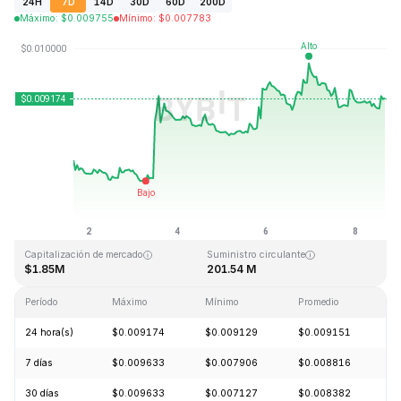
24H
7D
14D
30D
60D
200D
Máximo
:
$
0.009755
Mínimo
:
$
0.007783
Última actualización: 2026-08-08, 15:32 GMT+0
Máximo histórico
Mínimo histórico
$4.28
$0.006168
Capitalización de mercado
Suministro circulante
$1.85M
201.54 M
Período
Máximo
Mínimo
Promedio
C
24 hora(s)
$0.009174
$0.009129
$0.009151
+
7 días
$0.009633
$0.007906
$0.008816
+
30 días
$0.009633
$0.007127
$0.008382
+