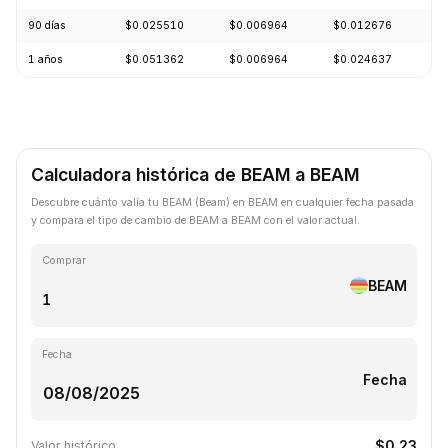
90 días
$0.025510
$0.006964
$0.012676
-
1 años
$0.051362
$0.006964
$0.024637
-
Calculadora histórica de BEAM a BEAM
Descubre cuánto valía tu BEAM (Beam) en BEAM en cualquier fecha pasada
y compara el tipo de cambio de BEAM a BEAM con el valor actual.
Comprar
BEAM
Fecha
Fecha
$0.23
Valor histórico