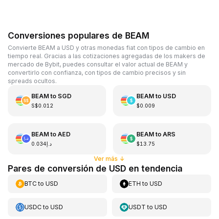
Conversiones populares de BEAM
Convierte BEAM a USD y otras monedas fiat con tipos de cambio en
tiempo real. Gracias a las cotizaciones agregadas de los makers de
mercado de Bybit, puedes consultar el valor actual de BEAM y
convertirlo con confianza, con tipos de cambio precisos y sin
spreads ocultos.
BEAM
to
SGD
BEAM
to
USD
S$0.012
$0.009
BEAM
to
AED
BEAM
to
ARS
د.إ0.034
$13.75
Ver más
↓
Pares de conversión de USD en tendencia
BTC
to
USD
ETH
to
USD
USDC
to
USD
USDT
to
USD