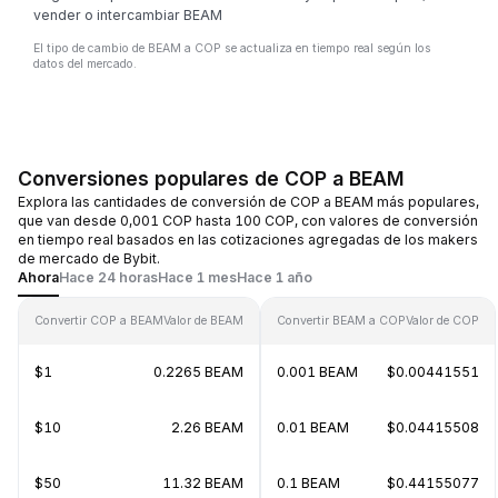
vender o intercambiar BEAM
El tipo de cambio de BEAM a COP se actualiza en tiempo real según los
datos del mercado.
Conversiones populares de COP a BEAM
Explora las cantidades de conversión de COP a BEAM más populares,
que van desde 0,001 COP hasta 100 COP, con valores de conversión
en tiempo real basados en las cotizaciones agregadas de los makers
de mercado de Bybit.
Ahora
Hace 24 horas
Hace 1 mes
Hace 1 año
Convertir COP a BEAM
Valor de BEAM
Convertir BEAM a COP
Valor de COP
$1
0.2265 BEAM
0.001 BEAM
$0.00441551
$10
2.26 BEAM
0.01 BEAM
$0.04415508
$50
11.32 BEAM
0.1 BEAM
$0.44155077