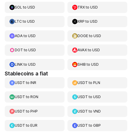
SOL
to
USD
TRX
to
USD
LTC
to
USD
XRP
to
USD
ADA
to
USD
DOGE
to
USD
DOT
to
USD
AVAX
to
USD
LINK
to
USD
SHIB
to
USD
Stablecoins a fiat
USDT
to
INR
USDT
to
PLN
USDT
to
RON
USDT
to
USD
USDT
to
PHP
USDT
to
VND
USDT
to
EUR
USDT
to
GBP