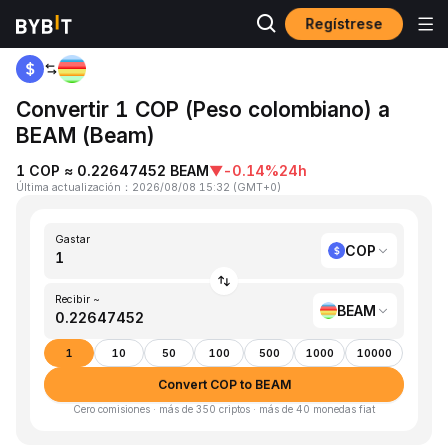
Regístrese
Inicio
COP to BEAM
Convertir 1 COP (Peso colombiano) a
BEAM (Beam)
1 COP ≈ 0.22647452 BEAM
▼
-0.14%
24h
Última actualización
：
2026/08/08 15:32
(
GMT+0
)
Gastar
COP
Recibir ~
BEAM
1
10
50
100
500
1000
10000
Convert COP to BEAM
Cero comisiones · más de 350 criptos · más de 40 monedas fiat