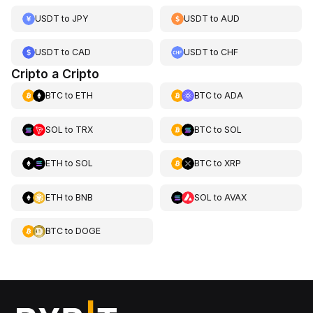
USDT
to
JPY
USDT
to
AUD
USDT
to
CAD
USDT
to
CHF
Cripto a Cripto
BTC
to
ETH
BTC
to
ADA
SOL
to
TRX
BTC
to
SOL
ETH
to
SOL
BTC
to
XRP
ETH
to
BNB
SOL
to
AVAX
BTC
to
DOGE