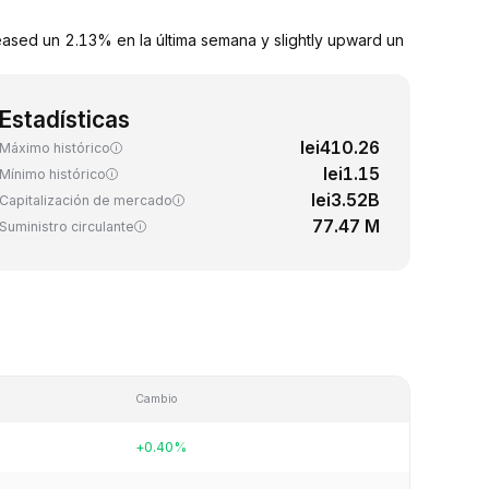
eased un 2.13% en la última semana y slightly upward un
Estadísticas
lei410.26
Máximo histórico
lei1.15
Mínimo histórico
lei3.52B
Capitalización de mercado
77.47 M
Suministro circulante
Cambio
+0.40%