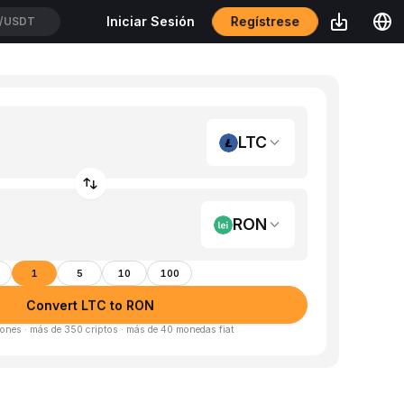
Regístrese
Iniciar Sesión
/USDT
LTC
RON
1
5
10
100
Convert LTC to RON
ones · más de 350 criptos · más de 40 monedas fiat