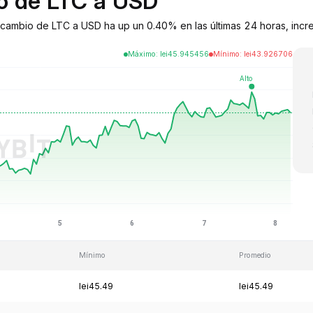
io de LTC a USD
de cambio de LTC a USD ha up un 0.40% en las últimas 24 horas, incr
Máximo
:
lei
45.945456
Mínimo
:
lei
43.926706
Mínimo
Promedio
lei45.49
lei45.49