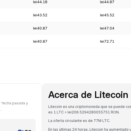
lei44.18
lei44.87
lei43.52
lei45.52
lei40.87
lei47.04
lei40.87
lei72.71
Acerca de Litecoin
r fecha pasada y
Litecoin es una criptomoneda que se puede conv
.
es 1 LTC = lei206.5294280055751 RON.
La oferta circulante es de 77M LTC.
En las últimas 24 horas, Litecoin ha aumentado 