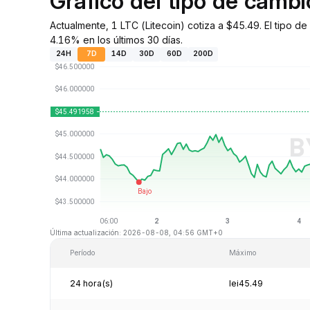
Gráfico del tipo de camb
Actualmente, 1 LTC (Litecoin) cotiza a $45.49. El tipo 
4.16% en los últimos 30 días.
24H
7D
14D
30D
60D
200D
Última actualización: 2026-08-08, 04:56 GMT+0
Período
Máximo
24 hora(s)
lei45.49