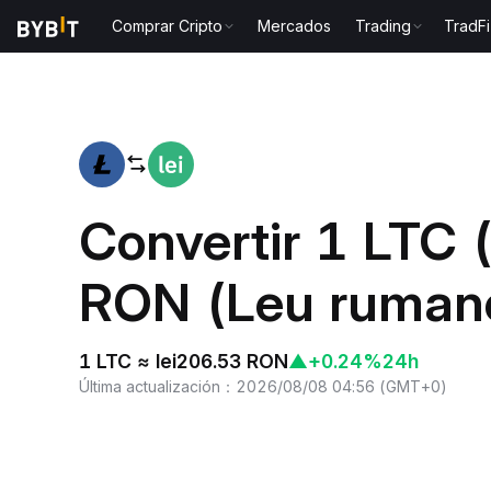
Comprar Cripto
Mercados
Trading
TradFi
Inicio
LTC to RON
Convertir 1 LTC (
RON (Leu ruman
1 LTC ≈ lei206.53 RON
▲
+0.24%
24h
Última actualización
：
2026/08/08 04:56
(
GMT+0
)