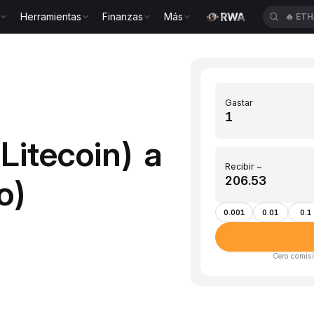
Herramientas
Finanzas
Más
🔥
ETH
Gastar
Litecoin) a
Recibir ~
o)
0.001
0.01
0.1
Cero comisi