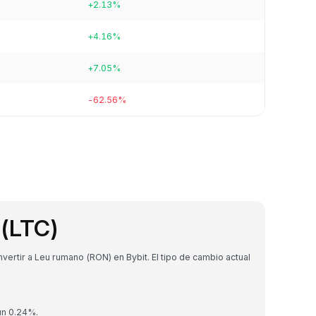
+2.13%
+4.16%
+7.05%
-62.56%
 (LTC)
ertir a Leu rumano (RON) en Bybit. El tipo de cambio actual
un 0.24%.