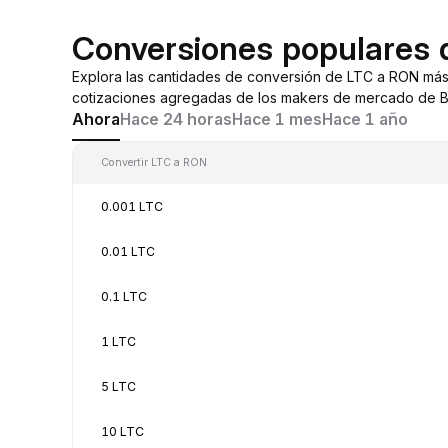
Conversiones populares
Explora las cantidades de conversión de LTC a RON más
cotizaciones agregadas de los makers de mercado de By
Ahora
Hace 24 horas
Hace 1 mes
Hace 1 año
Convertir LTC a RON
0.001 LTC
0.01 LTC
0.1 LTC
1 LTC
5 LTC
10 LTC