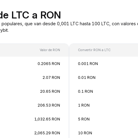
 de LTC a RON
 populares, que van desde 0,001 LTC hasta 100 LTC, con valores 
bit.
Valor de RON
Convertir RON a LTC
0.2065 RON
0.001 RON
2.07 RON
0.01 RON
20.65 RON
0.1 RON
206.53 RON
1 RON
1,032.65 RON
5 RON
2,065.29 RON
10 RON