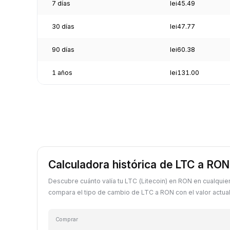
7 días
lei45.49
30 días
lei47.77
90 días
lei60.38
1 años
lei131.00
Calculadora histórica de LTC a RON
Descubre cuánto valía tu LTC (Litecoin) en RON en cualquie
compara el tipo de cambio de LTC a RON con el valor actual
Comprar