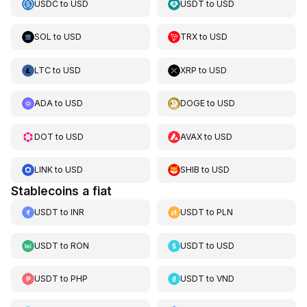
USDC
to
USD
USDT
to
USD
SOL
to
USD
TRX
to
USD
LTC
to
USD
XRP
to
USD
ADA
to
USD
DOGE
to
USD
DOT
to
USD
AVAX
to
USD
LINK
to
USD
SHIB
to
USD
Stablecoins a fiat
USDT
to
INR
USDT
to
PLN
USDT
to
RON
USDT
to
USD
USDT
to
PHP
USDT
to
VND