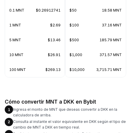
0.1 MNT
$0.26912741
$50
18.58 MNT
1 MNT
$2.69
$100
37.16 MNT
5 MNT
$13.46
$500
185.79 MNT
10 MNT
$26.91
$1,000
371.57 MNT
100 MNT
$269.13
$10,000
3,715.71 MNT
Cómo convertir MNT a DKK en Bybit
Ingresa el monto de MNT que deseas convertir a DKK en la
1
calculadora de arriba.
Consulta al instante el valor equivalente en DKK según el tipo de
2
cambio de MNT a DKK en tiempo real.