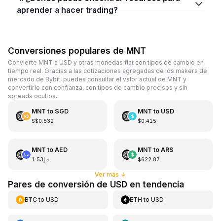
aprender a hacer trading?
Conversiones populares de MNT
Convierte MNT a USD y otras monedas fiat con tipos de cambio en
tiempo real. Gracias a las cotizaciones agregadas de los makers de
mercado de Bybit, puedes consultar el valor actual de MNT y
convertirlo con confianza, con tipos de cambio precisos y sin
spreads ocultos.
MNT
to
SGD
MNT
to
USD
S$0.532
$0.415
MNT
to
AED
MNT
to
ARS
د.إ1.53
$622.87
Ver más
↓
Pares de conversión de USD en tendencia
BTC
to
USD
ETH
to
USD