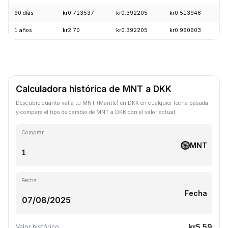
90 días
kr0.713537
kr0.392205
kr0.513946
-
1 años
kr2.70
kr0.392205
kr0.960603
-
Calculadora histórica de MNT a DKK
Descubre cuánto valía tu MNT (Mantle) en DKK en cualquier fecha pasada
y compara el tipo de cambio de MNT a DKK con el valor actual.
Comprar
MNT
Fecha
Fecha
kr5.59
Valor histórico