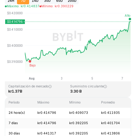
24H
7D
14D
30D
60D
200D
Máximo
:
kr
0.414837
Mínimo
:
kr
0.390229
Última actualización: 2026-08-07, 12:31 GMT+0
Máximo histórico
Mínimo histórico
kr2.86
kr0.307978
Capitalización de mercado
Suministro circulante
kr1.37B
3.30 B
Período
Máximo
Mínimo
Promedio
C
24 hora(s)
kr0.414796
kr0.409073
kr0.411935
+
7 días
kr0.414796
kr0.392205
kr0.401704
+
30 días
kr0.441317
kr0.392205
kr0.413806
+