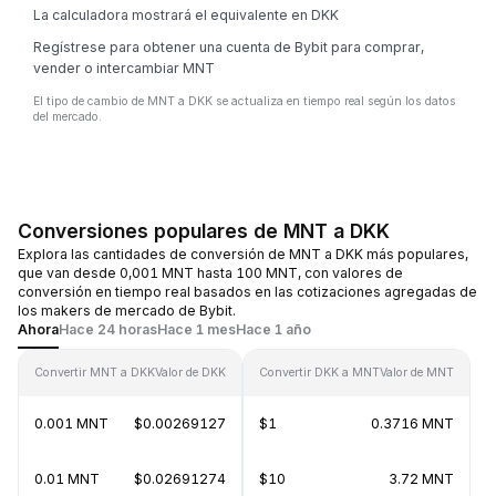
La calculadora mostrará el equivalente en DKK
Regístrese para obtener una cuenta de Bybit para comprar,
vender o intercambiar MNT
El tipo de cambio de MNT a DKK se actualiza en tiempo real según los datos
del mercado.
Conversiones populares de MNT a DKK
Explora las cantidades de conversión de MNT a DKK más populares,
que van desde 0,001 MNT hasta 100 MNT, con valores de
conversión en tiempo real basados en las cotizaciones agregadas de
los makers de mercado de Bybit.
Ahora
Hace 24 horas
Hace 1 mes
Hace 1 año
Convertir MNT a DKK
Valor de DKK
Convertir DKK a MNT
Valor de MNT
0.001 MNT
$0.00269127
$1
0.3716 MNT
0.01 MNT
$0.02691274
$10
3.72 MNT