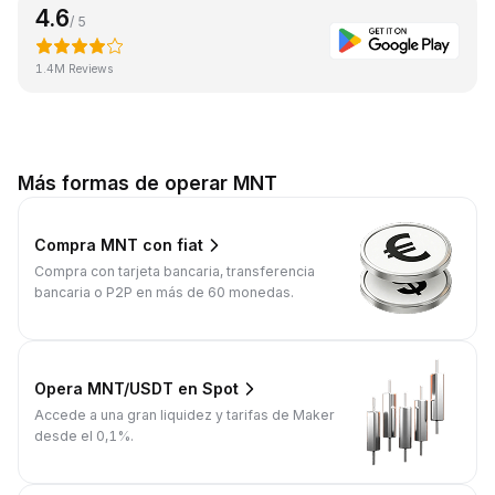
4.6
/ 5
1.4M Reviews
Más formas de operar MNT
Compra MNT con fiat
Compra con tarjeta bancaria, transferencia
bancaria o P2P en más de 60 monedas.
Opera MNT/USDT en Spot
Accede a una gran liquidez y tarifas de Maker
desde el 0,1%.