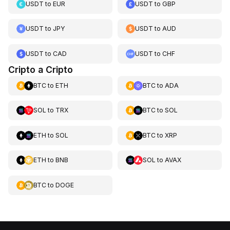
USDT
to
EUR
USDT
to
GBP
USDT
to
JPY
USDT
to
AUD
USDT
to
CAD
USDT
to
CHF
Cripto a Cripto
BTC
to
ETH
BTC
to
ADA
SOL
to
TRX
BTC
to
SOL
ETH
to
SOL
BTC
to
XRP
ETH
to
BNB
SOL
to
AVAX
BTC
to
DOGE