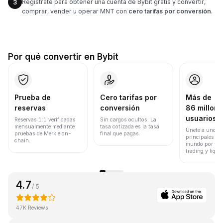
Regístrate para obtener una cuenta de Bybit gratis y convertir,
3
comprar, vender u operar MNT con
cero tarifas por conversión
.
Por qué convertir en Bybit
Prueba de
Cero tarifas por
Más de
reservas
conversión
86 millone
usuarios
Reservas 1:1 verificadas
Sin cargos ocultos. La
mensualmente mediante
tasa cotizada es la tasa
Únete a uno de
pruebas de Merkle on-
final que pagas.
principales ex
chain.
mundo por vol
trading y liqui
4.7
/ 5
47K Reviews