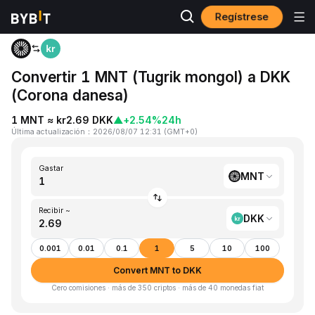
Regístrese
Inicio
MNT to DKK
Convertir 1 MNT (Tugrik mongol) a DKK
(Corona danesa)
1 MNT ≈ kr2.69 DKK
▲
+2.54%
24h
Última actualización
：
2026/08/07 12:31
(
GMT+0
)
Gastar
MNT
Recibir ~
DKK
0.001
0.01
0.1
1
5
10
100
Convert MNT to DKK
Cero comisiones · más de 350 criptos · más de 40 monedas fiat