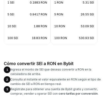
1 SEI
0.1883 RON
1 RON
5.31 SEI
5 SEI
0.9417 RON
5 RON
26.55 SEI
10 SEI
1.88 RON
10 RON
53.09 SEI
100 SEI
18.83 RON
100 RON
530.93 SEI
Cómo convertir SEI a RON en Bybit
Ingresa el monto de SEI que deseas convertir a RON en la
1
calculadora de arriba.
Consulta al instante el valor equivalente en RON según el tipo de
2
cambio de SEI a RON en tiempo real.
Regístrate para obtener una cuenta de Bybit gratis y convertir,
3
comprar, vender u operar SEI con
cero tarifas por conversión
.