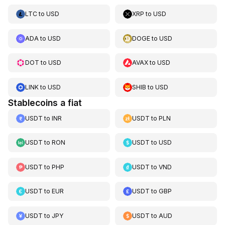
LTC
to
USD
XRP
to
USD
ADA
to
USD
DOGE
to
USD
DOT
to
USD
AVAX
to
USD
LINK
to
USD
SHIB
to
USD
Stablecoins a fiat
USDT
to
INR
USDT
to
PLN
USDT
to
RON
USDT
to
USD
USDT
to
PHP
USDT
to
VND
USDT
to
EUR
USDT
to
GBP
USDT
to
JPY
USDT
to
AUD