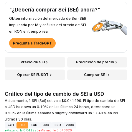
"¿Debería comprar Sei (SEI) ahora?"
Obtén información del mercado de Sei (SEI)
impulsada por IA y análisis del precio de SEI
en RON en tiempo real.
Pregunta a TradeGPT
Precio de SEI
Predicción de precio
Operar SEI/USDT
Comprar SEI
Gráfico del tipo de cambio de SEI a USD
Actualmente, 1 SEI (Sei) cotiza a $0.041499. El tipo de cambio de SEI
a USD ha down un 0.19% en las últimas 24 horas, decreased un
0.23% en la última semana y slightly downward un 17.43% en los
últimos 30 días.
24H
7D
14D
30D
60D
200D
Máximo
:
lei
0.041995
Mínimo
:
lei
0.040620