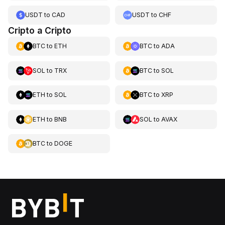
USDT
to
CAD
USDT
to
CHF
Cripto a Cripto
BTC
to
ETH
BTC
to
ADA
SOL
to
TRX
BTC
to
SOL
ETH
to
SOL
BTC
to
XRP
ETH
to
BNB
SOL
to
AVAX
BTC
to
DOGE