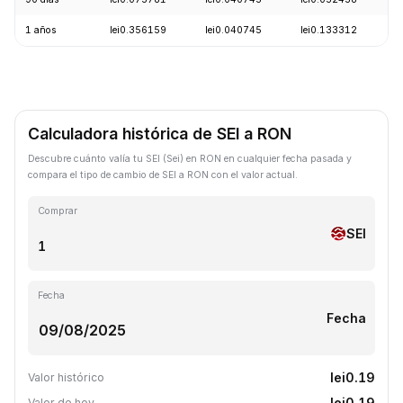
1 años
lei0.356159
lei0.040745
lei0.133312
-
Calculadora histórica de SEI a RON
Descubre cuánto valía tu SEI (Sei) en RON en cualquier fecha pasada y
compara el tipo de cambio de SEI a RON con el valor actual.
Comprar
SEI
Fecha
Fecha
lei0.19
Valor histórico
lei0.19
Valor de hoy