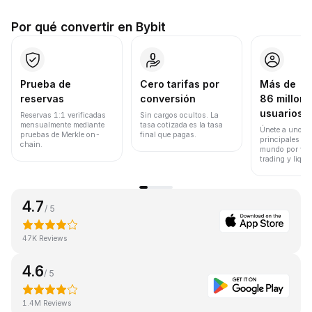
Por qué convertir en Bybit
Prueba de
Cero tarifas por
Más de
reservas
conversión
86 millone
usuarios
Reservas 1:1 verificadas
Sin cargos ocultos. La
mensualmente mediante
tasa cotizada es la tasa
Únete a uno de
pruebas de Merkle on-
final que pagas.
principales ex
chain.
mundo por vol
trading y liqui
4.7
/ 5
47K Reviews
4.6
/ 5
1.4M Reviews