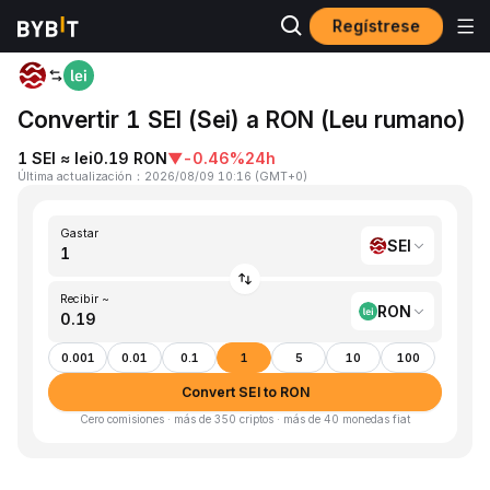
Regístrese
Inicio
SEI to RON
Convertir 1 SEI (Sei) a RON (Leu rumano)
1 SEI ≈ lei0.19 RON
▼
-0.46%
24h
Última actualización
：
2026/08/09 10:16
(
GMT+0
)
Gastar
SEI
Recibir ~
RON
0.001
0.01
0.1
1
5
10
100
Convert SEI to RON
Cero comisiones · más de 350 criptos · más de 40 monedas fiat