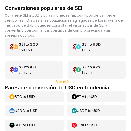
Conversiones populares de SEI
Convierte SEI a USD y otras monedas fiat con tipos de cambio en
tiempo real. Gracias a las cotizaciones agregadas de los makers de
mercado de Bybit, puedes consultar el valor actual de SEI y
convertirlo con confianza, con tipos de cambio precisos y sin
spreads ocultos.
SEI
to
SGD
SEI
to
USD
S$0.053
$0.041
SEI
to
AED
SEI
to
ARS
د.إ0.152
$62.05
Ver más
↓
Pares de conversión de USD en tendencia
BTC
to
USD
ETH
to
USD
USDC
to
USD
USDT
to
USD
SOL
to
USD
TRX
to
USD