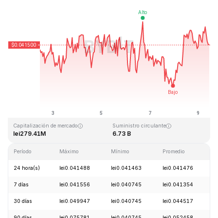
Última actualización: 2026-08-09, 10:16 GMT+0
Máximo histórico
Mínimo histórico
lei1.14
lei0.040542
Capitalización de mercado
Suministro circulante
lei279.41M
6.73 B
Período
Máximo
Mínimo
Promedio
C
24 hora(s)
lei0.041488
lei0.041463
lei0.041476
-
7 días
lei0.041556
lei0.040745
lei0.041354
-
30 días
lei0.049947
lei0.040745
lei0.044517
-
90 días
lei0.075781
lei0.040745
lei0.052458
-