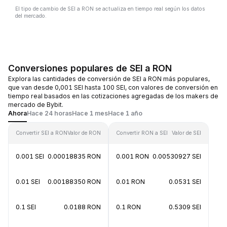
El tipo de cambio de SEI a RON se actualiza en tiempo real según los datos
del mercado.
Conversiones populares de SEI a RON
Explora las cantidades de conversión de SEI a RON más populares,
que van desde 0,001 SEI hasta 100 SEI, con valores de conversión en
tiempo real basados en las cotizaciones agregadas de los makers de
mercado de Bybit.
Ahora
Hace 24 horas
Hace 1 mes
Hace 1 año
Convertir SEI a RON
Valor de RON
Convertir RON a SEI
Valor de SEI
0.001 SEI
0.00018835 RON
0.001 RON
0.00530927 SEI
0.01 SEI
0.00188350 RON
0.01 RON
0.0531 SEI
0.1 SEI
0.0188 RON
0.1 RON
0.5309 SEI