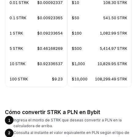
0.01 STRK
$0.00092337
$10
108.30 STRK
0.1 STRK
$0.00923365
$50
541.50 STRK
1 STRK
$0.09233654
$100
1,082.99 STRK
5 STRK
$0.46168269
$500
5,414.97 STRK
10 STRK
$0.92336537
$1,000
10,829.95 STRK
100 STRK
$9.23
$10,000
108,299.49 STRK
Cómo convertir STRK a PLN en Bybit
Ingresa el monto de STRK que deseas convertir a PLN en la
1
calculadora de arriba.
Consulta al instante el valor equivalente en PLN según el tipo de
2