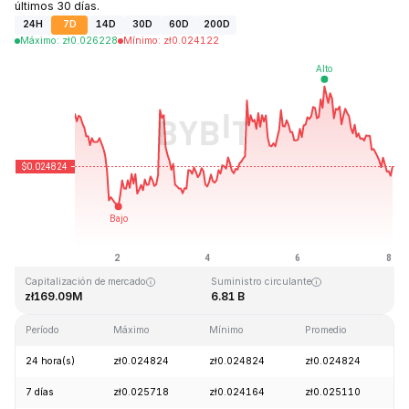
últimos 30 días.
24H
7D
14D
30D
60D
200D
Máximo
:
zł
0.026228
Mínimo
:
zł
0.024122
Última actualización: 2026-08-08, 01:42 GMT+0
Máximo histórico
Mínimo histórico
zł4.41
zł0.023949
Capitalización de mercado
Suministro circulante
zł169.09M
6.81 B
Período
Máximo
Mínimo
Promedio
C
24 hora(s)
zł0.024824
zł0.024824
zł0.024824
-
7 días
zł0.025718
zł0.024164
zł0.025110
-