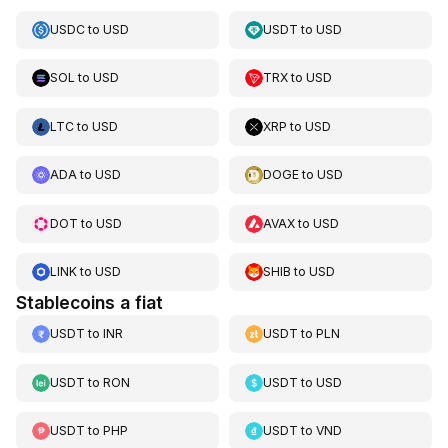
USDC
to
USD
USDT
to
USD
SOL
to
USD
TRX
to
USD
LTC
to
USD
XRP
to
USD
ADA
to
USD
DOGE
to
USD
DOT
to
USD
AVAX
to
USD
LINK
to
USD
SHIB
to
USD
Stablecoins a fiat
USDT
to
INR
USDT
to
PLN
USDT
to
RON
USDT
to
USD
USDT
to
PHP
USDT
to
VND