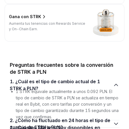
Gana con STRK
Aumenta tus tenencias con Rewards Service
y On-Chain Earn.
Preguntas frecuentes sobre la conversión
de STRK a PLN
1. ¿Cuál es el tipo de cambio actual de 1
STRK a PLN?
1 STRK equivale actualmente a unos 0.092 PLN. El
tipo de cambio de STRK a PLN se actualiza en tiempo
real en Bybit, con cero tarifas por conversión y un
tipo de cambio garantizado durante 15 segundos una
vez que confirmas.
2. ¿Cómo ha fluctuado en 24 horas el tipo de
cambio de STRK a PLN?
3. ¿Cuántos Starknet hay disponibles en