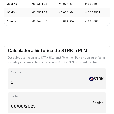
30 días
zł0.031173
zł0.024164
zł0.028018
-
90 días
zł0.052138
zł0.024164
zł0.033521
-
1 años
zł0.247957
zł0.024164
zł0.083088
-
Calculadora histórica de STRK a PLN
Descubre cuánto valía tu STRK (Starknet Token) en PLN en cualquier fecha
pasada y compara el tipo de cambio de STRK a PLN con el valor actual.
Comprar
STRK
Fecha
Fecha