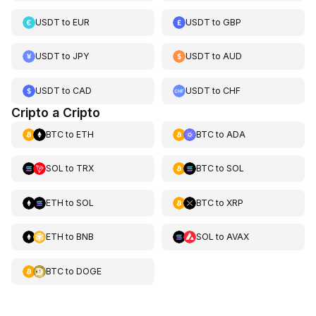
USDT
to
EUR
USDT
to
GBP
USDT
to
JPY
USDT
to
AUD
USDT
to
CAD
USDT
to
CHF
Cripto a Cripto
BTC
to
ETH
BTC
to
ADA
SOL
to
TRX
BTC
to
SOL
ETH
to
SOL
BTC
to
XRP
ETH
to
BNB
SOL
to
AVAX
BTC
to
DOGE