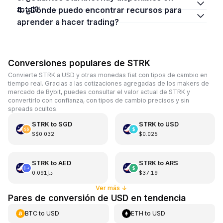
total?
4. ¿Dónde puedo encontrar recursos para
aprender a hacer trading?
Conversiones populares de STRK
Convierte STRK a USD y otras monedas fiat con tipos de cambio en
tiempo real. Gracias a las cotizaciones agregadas de los makers de
mercado de Bybit, puedes consultar el valor actual de STRK y
convertirlo con confianza, con tipos de cambio precisos y sin
spreads ocultos.
STRK
to
SGD
STRK
to
USD
S$0.032
$0.025
STRK
to
AED
STRK
to
ARS
د.إ0.091
$37.19
Ver más
↓
Pares de conversión de USD en tendencia
BTC
to
USD
ETH
to
USD