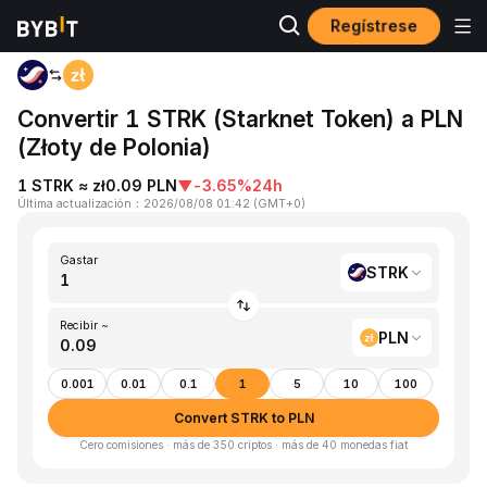
Regístrese
Inicio
STRK to PLN
Convertir 1 STRK (Starknet Token) a PLN
(Złoty de Polonia)
1 STRK ≈ zł0.09 PLN
▼
-3.65%
24h
Última actualización
：
2026/08/08 01:42
(
GMT+0
)
Gastar
STRK
Recibir ~
PLN
0.001
0.01
0.1
1
5
10
100
Convert STRK to PLN
Cero comisiones · más de 350 criptos · más de 40 monedas fiat