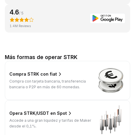
4.6
/ 5
1.4M Reviews
Más formas de operar STRK
Compra STRK con fiat
Compra con tarjeta bancaria, transferencia
bancaria o P2P en más de 60 monedas.
Opera STRK/USDT en Spot
Accede a una gran liquidez y tarifas de Maker
desde el 0,1%.