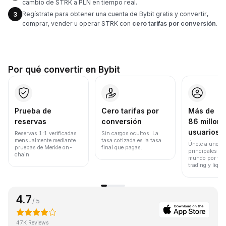
cambio de STRK a PLN en tiempo real.
Regístrate para obtener una cuenta de Bybit gratis y convertir,
3
comprar, vender u operar STRK con
cero tarifas por conversión
.
Por qué convertir en Bybit
Prueba de
Cero tarifas por
Más de
reservas
conversión
86 millone
usuarios
Reservas 1:1 verificadas
Sin cargos ocultos. La
mensualmente mediante
tasa cotizada es la tasa
Únete a uno de
pruebas de Merkle on-
final que pagas.
principales ex
chain.
mundo por vol
trading y liqui
4.7
/ 5
47K Reviews