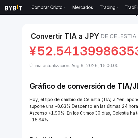
Comprar Cripto
Mercados
Trading
TradFi
Mercados
Precio de Celestia TIA
Celestia to Yen 
Convertir TIA a JPY
DE CELESTIA
¥
52.5413998635
Última actualización: Aug 6, 2026, 15:00:00
Gráfico de conversión de
TIA/
J
Hoy, el tipo de cambio de Celestia (TIA) a Yen ja
supone una -0.63% Descenso en las últimas 24 horas.
Ascenso +1.90%. En los últimos 30 días, Celestia h
-15.84%.