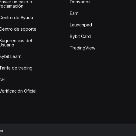
Enviar un caso o
Derivados
reclamación
Earn
Centro de Ayuda
Launchpad
Centro de soporte
Bybit Card
Sugerencias del
Usuario
TradingView
Bybit Learn
Tarifa de trading
API
Verificación Oficial
ad