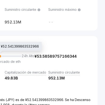
Suministro circulante
Suministro máximo
952.13M
--
ng: ¥52.541399863532966
24h Alto
¥
53.58589757166344
ercado de eth
Capitalización de mercado
Suministro circulante
49.83B
952.13M
japonés (JPY) es de ¥52.541399863532966. Se ha Descenso
+1.90% durante la última semana.