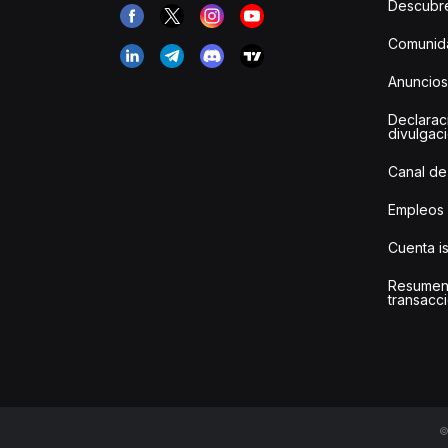
Descubr
Comunida
Anuncios
Declarac
divulgac
Canal de
Empleos
Cuenta i
Resumen
transacci
©