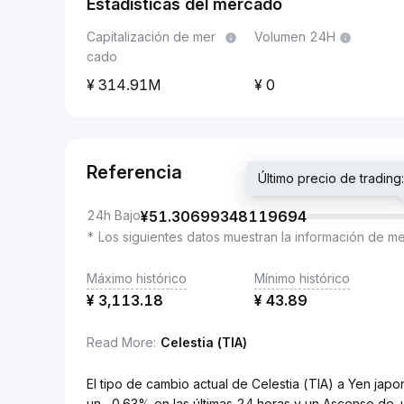
Estadísticas del mercado
Capitalización de mer
Volumen 24H
cado
314.91M
0
Referencia
Último precio de tradi
24h Bajo
¥
51.30699348119694
* Los siguientes datos muestran la información de m
Máximo histórico
Mínimo histórico
¥
3,113.18
¥
43.89
Read More
:
Celestia (TIA)
El tipo de cambio actual de Celestia (TIA) a Yen 
un -0.63% en las últimas 24 horas y un Ascenso de 