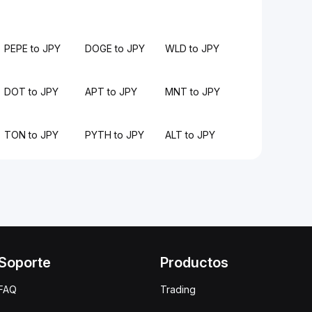
PEPE to JPY
DOGE to JPY
WLD to JPY
DOT to JPY
APT to JPY
MNT to JPY
TON to JPY
PYTH to JPY
ALT to JPY
Soporte
Productos
FAQ
Trading