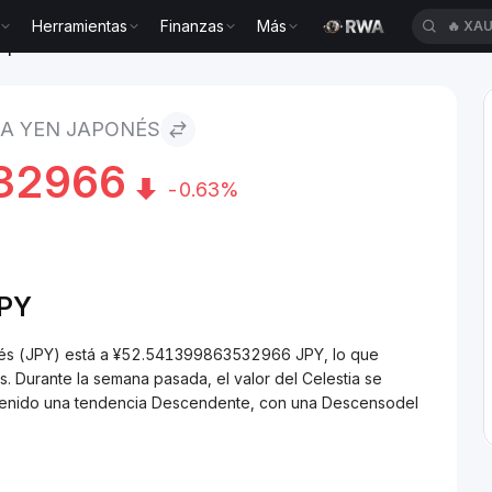
Herramientas
Finanzas
Más
🔥
XAU
japonés
 A YEN JAPONÉS
32966
-0.63%
PY
ponés (JPY) está a ¥52.541399863532966 JPY, lo que
 Durante la semana pasada, el valor del Celestia se
a tenido una tendencia Descendente, con una Descensodel