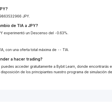
JPY
?
399863532966 JPY.
cambio de
TIA
a
JPY
?
 JPY experimentó un Descenso del -0.63%.
IA, con una oferta total máxima de -- TIA.
nder a hacer trading?
g, puedes acceder gratuitamente a Bybit Learn, donde encontrarás es
isposición de los principiantes nuestro programa de simulación de 