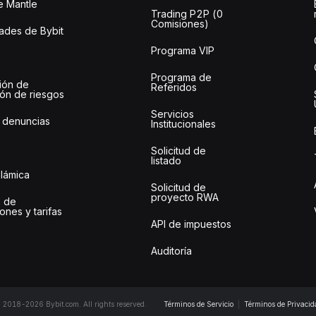
e Mantle
Trading P2P (0
Comisiones)
des de Bybit
Programa VIP
Programa de
ión de
Referidos
ión de riesgos
Servicios
 denuncias
Institucionales
Solicitud de
listado
slámica
Solicitud de
proyecto RWA
 de
ones y tarifas
API de impuestos
Auditoría
 2018-2026 Bybit.com. All rights reserved.
Términos de Servicio
|
Términos de Privacid