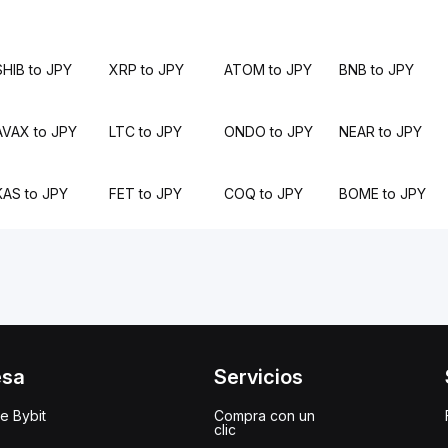
SHIB to JPY
XRP to JPY
ATOM to JPY
BNB to JPY
AVAX to JPY
LTC to JPY
ONDO to JPY
NEAR to JPY
KAS to JPY
FET to JPY
COQ to JPY
BOME to JPY
esa
Servicios
e Bybit
Compra con un
clic