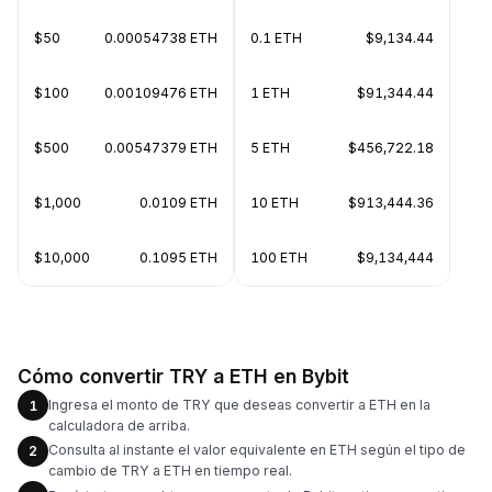
$50
0.00054738 ETH
0.1 ETH
$9,134.44
$100
0.00109476 ETH
1 ETH
$91,344.44
$500
0.00547379 ETH
5 ETH
$456,722.18
$1,000
0.0109 ETH
10 ETH
$913,444.36
$10,000
0.1095 ETH
100 ETH
$9,134,444
Cómo convertir TRY a ETH en Bybit
Ingresa el monto de TRY que deseas convertir a ETH en la
1
calculadora de arriba.
Consulta al instante el valor equivalente en ETH según el tipo de
2
cambio de TRY a ETH en tiempo real.