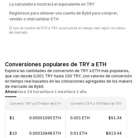
La calculadora mostrará el equivalente en TRY
Regístrese para obtener una cuenta de Bybit para comprar,
vender o intercambiar ETH
El tipo de cambio de ETH a TRY se actualiza en tiempo real según los datos
del mercado.
Conversiones populares de TRY a ETH
Explora las cantidades de conversión de TRY a ETH más populares,
que van desde 0,001 TRY hasta 100 TRY, con valores de conversión
en tiempo real basados en las cotizaciones agregadas de los makers
de mercado de Bybit.
Ahora
Hace 24 horas
Hace 1 mes
Hace 1 año
Convertir TRY a ETH
Valor de ETH
Convertir ETH a TRY
Valor de TRY
$1
0.00001095 ETH
0.001 ETH
$91.34
$10
0.00010948 ETH
0.01 ETH
$913.44