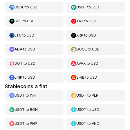
USDC
to
USD
USDT
to
USD
SOL
to
USD
TRX
to
USD
LTC
to
USD
XRP
to
USD
ADA
to
USD
DOGE
to
USD
DOT
to
USD
AVAX
to
USD
LINK
to
USD
SHIB
to
USD
Stablecoins a fiat
USDT
to
INR
USDT
to
PLN
USDT
to
RON
USDT
to
USD
USDT
to
PHP
USDT
to
VND