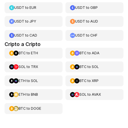
USDT
to
EUR
USDT
to
GBP
USDT
to
JPY
USDT
to
AUD
USDT
to
CAD
USDT
to
CHF
Cripto a Cripto
BTC
to
ETH
BTC
to
ADA
SOL
to
TRX
BTC
to
SOL
ETH
to
SOL
BTC
to
XRP
ETH
to
BNB
SOL
to
AVAX
BTC
to
DOGE