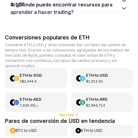
total?
4. ¿Dónde puedo encontrar recursos para
aprender a hacer trading?
Conversiones populares de ETH
Convierte ETH a USD y otras monedas fiat con tipos de cambio en
tiempo real. Gracias a las cotizaciones agregadas de los makers de
mercado de Bybit, puedes consultar el valor actual de ETH y
convertirlo con confianza, con tipos de cambio precisos y sin
spreads ocultos.
ETH
to
SGD
ETH
to
USD
S$2,444.9
$1,912.92
ETH
to
AED
ETH
to
ARS
د.إ7,026.05
$2,864,713
Ver más
↓
Pares de conversión de USD en tendencia
BTC
to
USD
ETH
to
USD