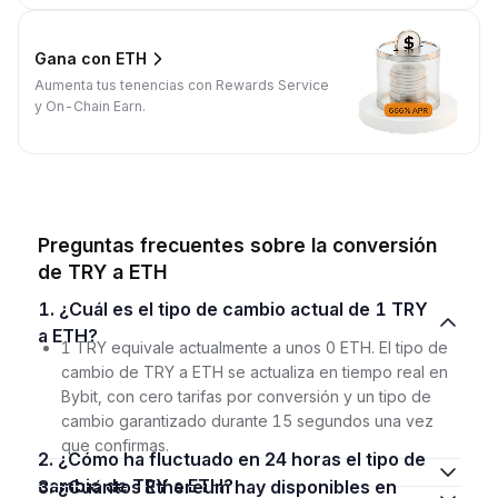
Gana con ETH
Aumenta tus tenencias con Rewards Service
y On-Chain Earn.
Preguntas frecuentes sobre la conversión
de TRY a ETH
1. ¿Cuál es el tipo de cambio actual de 1 TRY
a ETH?
1 TRY equivale actualmente a unos 0 ETH. El tipo de
cambio de TRY a ETH se actualiza en tiempo real en
Bybit, con cero tarifas por conversión y un tipo de
cambio garantizado durante 15 segundos una vez
que confirmas.
2. ¿Cómo ha fluctuado en 24 horas el tipo de
cambio de TRY a ETH?
3. ¿Cuántos Ethereum hay disponibles en