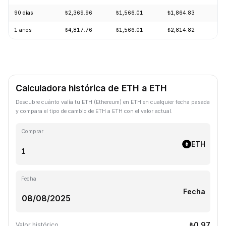
90 días
₺2,369.96
₺1,566.01
₺1,864.83
+1
1 años
₺4,817.76
₺1,566.01
₺2,814.82
-5
Calculadora histórica de ETH a ETH
Descubre cuánto valía tu ETH (Ethereum) en ETH en cualquier fecha pasada
y compara el tipo de cambio de ETH a ETH con el valor actual.
Comprar
ETH
Fecha
Fecha
₺0.97
Valor histórico