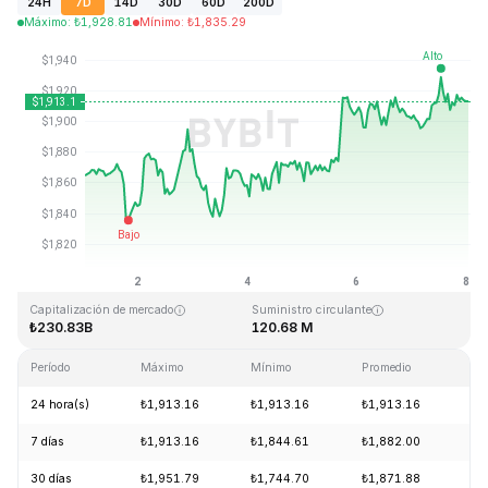
24H
7D
14D
30D
60D
200D
Máximo
:
₺
1,928.81
Mínimo
:
₺
1,835.29
Última actualización: 2026-08-08, 24:35 GMT+0
Máximo histórico
Mínimo histórico
₺4,946.05
₺0.432979
Capitalización de mercado
Suministro circulante
₺230.83B
120.68 M
Período
Máximo
Mínimo
Promedio
Ca
24 hora(s)
₺1,913.16
₺1,913.16
₺1,913.16
+0
7 días
₺1,913.16
₺1,844.61
₺1,882.00
+2
30 días
₺1,951.79
₺1,744.70
₺1,871.88
+9