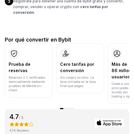
Regístrate para obtener una cuenta de Bybit gratis y convertir,
3
comprar, vender u operar crypto con
cero tarifas por
conversión
.
Por qué convertir en Bybit
Prueba de
Cero tarifas por
Más de
reservas
conversión
86 millone
usuarios
Reservas 1:1 verificadas
Sin cargos ocultos. La
mensualmente mediante
tasa cotizada es la tasa
Únete a uno de
pruebas de Merkle on-
final que pagas.
principales ex
chain.
mundo por vol
trading y liqui
4.7
/ 5
47K Reviews