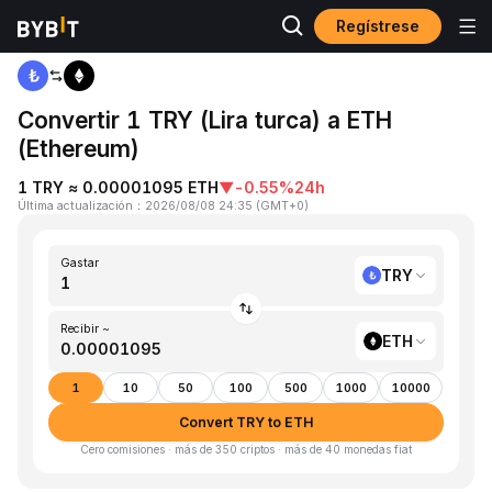
Regístrese
Inicio
TRY to ETH
Convertir 1 TRY (Lira turca) a ETH
(Ethereum)
1 TRY ≈ 0.00001095 ETH
▼
-0.55%
24h
Última actualización
：
2026/08/08 24:35
(
GMT+0
)
Gastar
TRY
Recibir ~
ETH
1
10
50
100
500
1000
10000
Convert TRY to ETH
Cero comisiones · más de 350 criptos · más de 40 monedas fiat