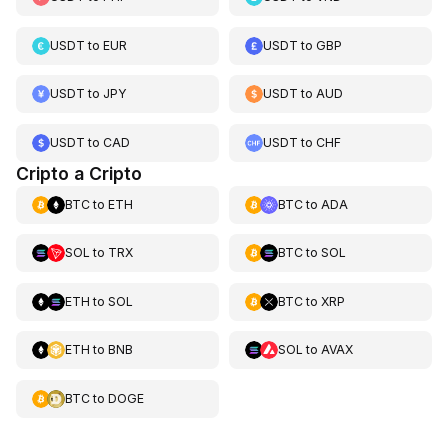
USDT
to
EUR
USDT
to
GBP
USDT
to
JPY
USDT
to
AUD
USDT
to
CAD
USDT
to
CHF
Cripto a Cripto
BTC
to
ETH
BTC
to
ADA
SOL
to
TRX
BTC
to
SOL
ETH
to
SOL
BTC
to
XRP
ETH
to
BNB
SOL
to
AVAX
BTC
to
DOGE