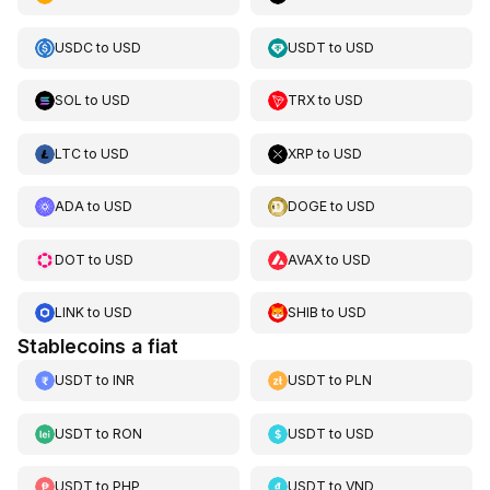
USDC
to
USD
USDT
to
USD
SOL
to
USD
TRX
to
USD
LTC
to
USD
XRP
to
USD
ADA
to
USD
DOGE
to
USD
DOT
to
USD
AVAX
to
USD
LINK
to
USD
SHIB
to
USD
Stablecoins a fiat
USDT
to
INR
USDT
to
PLN
USDT
to
RON
USDT
to
USD
USDT
to
PHP
USDT
to
VND