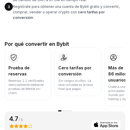
Regístrate para obtener una cuenta de Bybit gratis y convertir,
3
comprar, vender u operar crypto con
cero tarifas por
conversión
.
Por qué convertir en Bybit
Prueba de
Cero tarifas por
Más de
reservas
conversión
86 millone
usuarios
Reservas 1:1 verificadas
Sin cargos ocultos. La
mensualmente mediante
tasa cotizada es la tasa
Únete a uno de
pruebas de Merkle on-
final que pagas.
principales ex
chain.
mundo por vol
trading y liqui
4.7
/ 5