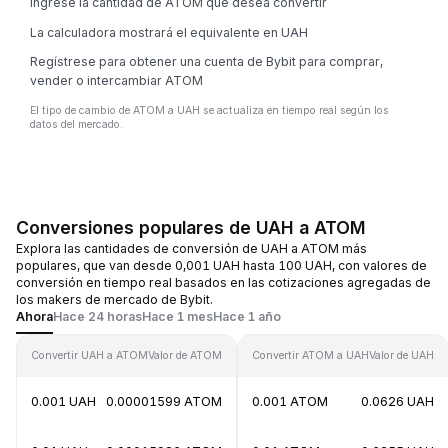
Ingrese la cantidad de ATOM que desea convertir
La calculadora mostrará el equivalente en UAH
Regístrese para obtener una cuenta de Bybit para comprar,
vender o intercambiar ATOM
El tipo de cambio de ATOM a UAH se actualiza en tiempo real según los
datos del mercado.
Conversiones populares de UAH a ATOM
Explora las cantidades de conversión de UAH a ATOM más
populares, que van desde 0,001 UAH hasta 100 UAH, con valores de
conversión en tiempo real basados en las cotizaciones agregadas de
los makers de mercado de Bybit.
Ahora
Hace 24 horas
Hace 1 mes
Hace 1 año
Convertir UAH a ATOM
Valor de ATOM
Convertir ATOM a UAH
Valor de UAH
0.001 UAH
0.00001599 ATOM
0.001 ATOM
0.0626 UAH