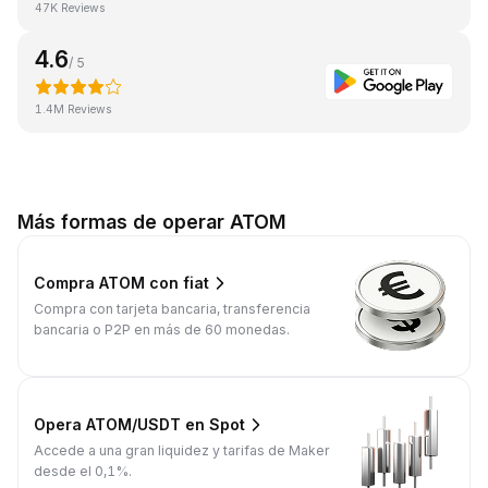
47K Reviews
4.6
/ 5
1.4M Reviews
Más formas de operar ATOM
Compra ATOM con fiat
Compra con tarjeta bancaria, transferencia
bancaria o P2P en más de 60 monedas.
Opera ATOM/USDT en Spot
Accede a una gran liquidez y tarifas de Maker
desde el 0,1%.