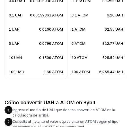
0.01 UAH
0.00015986 ATOM
0.01 ATOM
0.6255 UAH
0.1 UAH
0.00159861 ATOM
0.1 ATOM
6.26 UAH
1 UAH
0.0160 ATOM
1 ATOM
62.55 UAH
5 UAH
0.0799 ATOM
5 ATOM
312.77 UAH
10 UAH
0.1599 ATOM
10 ATOM
625.54 UAH
100 UAH
1.60 ATOM
100 ATOM
6,255.44 UAH
Cómo convertir UAH a ATOM en Bybit
Ingresa el monto de UAH que deseas convertir a ATOM en la
1
calculadora de arriba.
Consulta al instante el valor equivalente en ATOM según el tipo
2
de cambio de UAH a ATOM en tiempo real.