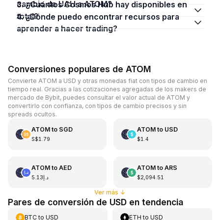
cambio de UAH a ATOM?
3. ¿Cuántos Cosmos Hub hay disponibles en
total?
4. ¿Dónde puedo encontrar recursos para
aprender a hacer trading?
Conversiones populares de ATOM
Convierte ATOM a USD y otras monedas fiat con tipos de cambio en
tiempo real. Gracias a las cotizaciones agregadas de los makers de
mercado de Bybit, puedes consultar el valor actual de ATOM y
convertirlo con confianza, con tipos de cambio precisos y sin
spreads ocultos.
ATOM
to
SGD
ATOM
to
USD
S$1.79
$1.4
ATOM
to
AED
ATOM
to
ARS
د.إ5.13
$2,094.51
Ver más
↓
Pares de conversión de USD en tendencia
BTC
to
USD
ETH
to
USD