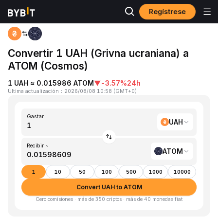
Regístrese
Inicio
UAH to ATOM
Convertir 1 UAH (Grivna ucraniana) a
ATOM (Cosmos)
1 UAH ≈ 0.015986 ATOM
▼
-3.57%
24h
Última actualización
：
2026/08/08 10:58
(
GMT+0
)
Gastar
UAH
Recibir ~
ATOM
1
10
50
100
500
1000
10000
Convert UAH to ATOM
Cero comisiones · más de 350 criptos · más de 40 monedas fiat