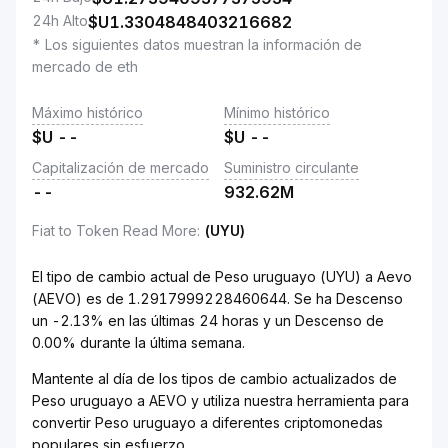
24h Alto
$U
1.3304848403216682
* Los siguientes datos muestran la información de
mercado de eth
Máximo histórico
Mínimo histórico
$U
--
$U
--
Capitalización de mercado
Suministro circulante
--
932.62M
Fiat to Token Read More
:
(UYU)
El tipo de cambio actual de Peso uruguayo (UYU) a Aevo
(AEVO) es de 1.2917999228460644. Se ha Descenso
un -2.13% en las últimas 24 horas y un Descenso de
0.00% durante la última semana.
Mantente al día de los tipos de cambio actualizados de
Peso uruguayo a AEVO y utiliza nuestra herramienta para
convertir Peso uruguayo a diferentes criptomonedas
populares sin esfuerzo.