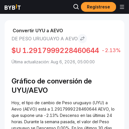
Regístrese
Mercados
Precio de Aevo AEVO
Peso uruguayo to Aevo
Convertir UYU a AEVO
DE PESO URUGUAYO A AEVO
$U
1.2917999228460644
-2.13%
Última actualización: Aug 6, 2026, 05:00:00
Gráfico de conversión de
UYU/AEVO
Hoy, el tipo de cambio de Peso uruguayo (UYU) a
Aevo (AEVO) está a 1.2917999228460644 AEVO, lo
que supone una -2.13% Descenso en las últimas 24
horas. Durante la semana pasada, el valor del Peso
uruguayo se Descenso 0.00%. En los últimos 30 días,