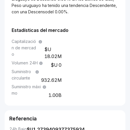
Peso uruguayo ha tenido una tendencia Descendente,
con una Descensodel 0.00%.
Estadísticas del mercado
Capitalizació
n de mercad
o
18.02M
Volumen 24H
0
Suministro
circulante
932.62M
Suministro máxi
mo
1.00B
Referencia
24h Bajo
$U
1.2739409377375934