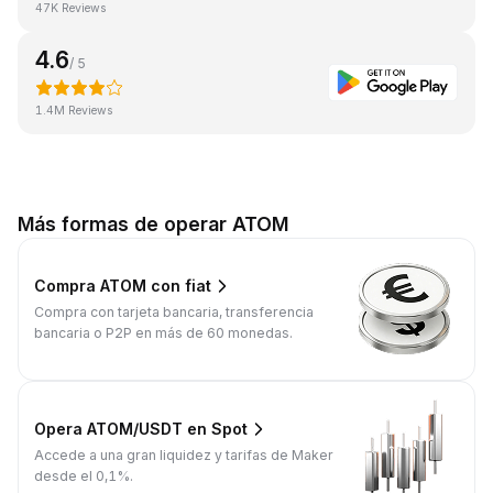
47K Reviews
4.6
/ 5
1.4M Reviews
Más formas de operar ATOM
Compra ATOM con fiat
Compra con tarjeta bancaria, transferencia
bancaria o P2P en más de 60 monedas.
Opera ATOM/USDT en Spot
Accede a una gran liquidez y tarifas de Maker
desde el 0,1%.