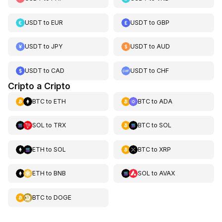
USDT
to
EUR
USDT
to
GBP
USDT
to
JPY
USDT
to
AUD
USDT
to
CAD
USDT
to
CHF
Cripto a Cripto
BTC
to
ETH
BTC
to
ADA
SOL
to
TRX
BTC
to
SOL
ETH
to
SOL
BTC
to
XRP
ETH
to
BNB
SOL
to
AVAX
BTC
to
DOGE