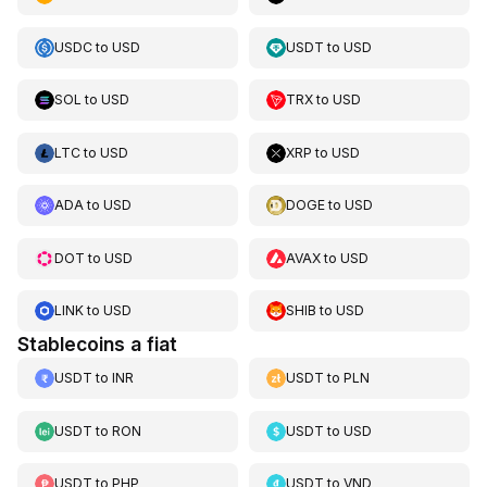
USDC
to
USD
USDT
to
USD
SOL
to
USD
TRX
to
USD
LTC
to
USD
XRP
to
USD
ADA
to
USD
DOGE
to
USD
DOT
to
USD
AVAX
to
USD
LINK
to
USD
SHIB
to
USD
Stablecoins a fiat
USDT
to
INR
USDT
to
PLN
USDT
to
RON
USDT
to
USD
USDT
to
PHP
USDT
to
VND