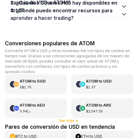
cambio de VND a ATOM?
3. ¿Cuántos Cosmos Hub hay disponibles en
total?
4. ¿Dónde puedo encontrar recursos para
aprender a hacer trading?
Conversiones populares de ATOM
Convierte ATOM a USD y otras monedas fiat con tipos de cambio en
tiempo real. Gracias a las cotizaciones agregadas de los makers de
mercado de Bybit, puedes consultar el valor actual de ATOM y
convertirlo con confianza, con tipos de cambio precisos y sin
spreads ocultos.
ATOM
to
SGD
ATOM
to
USD
S$1.75
$1.37
ATOM
to
AED
ATOM
to
ARS
د.إ5.04
$2,047.55
Ver más
↓
Pares de conversión de USD en tendencia
BTC
to
USD
ETH
to
USD