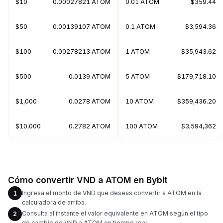
$10
0.00027821 ATOM
0.01 ATOM
$359.44
$50
0.00139107 ATOM
0.1 ATOM
$3,594.36
$100
0.00278213 ATOM
1 ATOM
$35,943.62
$500
0.0139 ATOM
5 ATOM
$179,718.10
$1,000
0.0278 ATOM
10 ATOM
$359,436.20
$10,000
0.2782 ATOM
100 ATOM
$3,594,362
Cómo convertir VND a ATOM en Bybit
Ingresa el monto de VND que deseas convertir a ATOM en la
1
calculadora de arriba.
Consulta al instante el valor equivalente en ATOM según el tipo
2
de cambio de VND a ATOM en tiempo real.