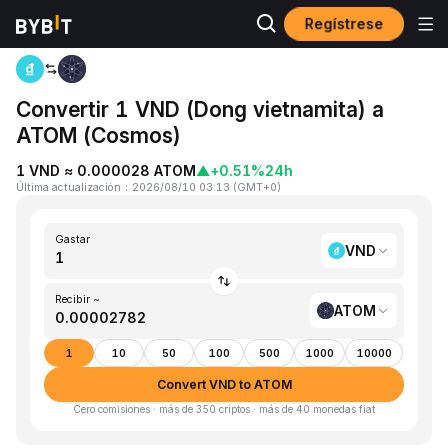
Regístrese
Inicio
VND to ATOM
Convertir 1 VND (Dong vietnamita) a
ATOM (Cosmos)
1 VND ≈ 0.000028 ATOM
▲
+0.51%
24h
Última actualización
：
2026/08/10 03:13
(
GMT+0
)
Gastar
VND
Recibir ~
ATOM
1
10
50
100
500
1000
10000
Convert VND to ATOM
Cero comisiones · más de 350 criptos · más de 40 monedas fiat