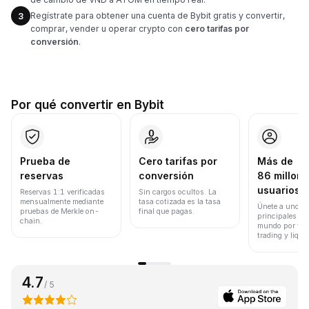
Regístrate para obtener una cuenta de Bybit gratis y convertir,
3
comprar, vender u operar crypto con
cero tarifas por
conversión
.
Por qué convertir en Bybit
Prueba de
Cero tarifas por
Más de
reservas
conversión
86 millone
usuarios
Reservas 1:1 verificadas
Sin cargos ocultos. La
mensualmente mediante
tasa cotizada es la tasa
Únete a uno de
pruebas de Merkle on-
final que pagas.
principales ex
chain.
mundo por vol
trading y liqui
4.7
/ 5