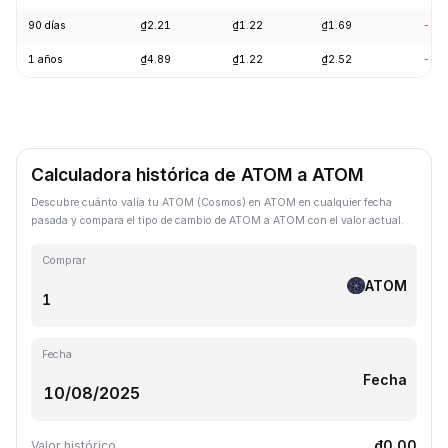
90 días
₫2.21
₫1.22
₫1.69
-23
1 años
₫4.89
₫1.22
₫2.52
-71
Calculadora histórica de ATOM a ATOM
Descubre cuánto valía tu ATOM (Cosmos) en ATOM en cualquier fecha
pasada y compara el tipo de cambio de ATOM a ATOM con el valor actual.
Comprar
ATOM
Fecha
Fecha
₫0.00
Valor histórico