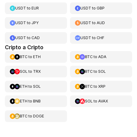
USDT
to
EUR
USDT
to
GBP
USDT
to
JPY
USDT
to
AUD
USDT
to
CAD
USDT
to
CHF
Cripto a Cripto
BTC
to
ETH
BTC
to
ADA
SOL
to
TRX
BTC
to
SOL
ETH
to
SOL
BTC
to
XRP
ETH
to
BNB
SOL
to
AVAX
BTC
to
DOGE