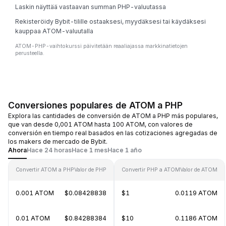
Laskin näyttää vastaavan summan PHP-valuutassa
Rekisteröidy Bybit-tilille ostaaksesi, myydäksesi tai käydäksesi
kauppaa ATOM-valuutalla
ATOM-PHP-vaihtokurssi päivitetään reaaliajassa markkinatietojen
perusteella.
Conversiones populares de ATOM a PHP
Explora las cantidades de conversión de ATOM a PHP más populares,
que van desde 0,001 ATOM hasta 100 ATOM, con valores de
conversión en tiempo real basados en las cotizaciones agregadas de
los makers de mercado de Bybit.
Ahora
Hace 24 horas
Hace 1 mes
Hace 1 año
Convertir ATOM a PHP
Valor de PHP
Convertir PHP a ATOM
Valor de ATOM
0.001 ATOM
$0.08428838
$1
0.0119 ATOM
0.01 ATOM
$0.84288384
$10
0.1186 ATOM