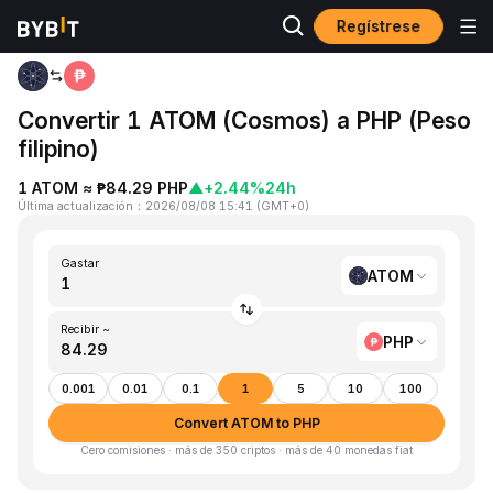
Regístrese
Inicio
ATOM to PHP
Convertir 1 ATOM (Cosmos) a PHP (Peso
filipino)
1 ATOM ≈ ₱84.29 PHP
▲
+2.44%
24h
Última actualización
：
2026/08/08 15:41
(
GMT+0
)
Gastar
ATOM
Recibir ~
PHP
0.001
0.01
0.1
1
5
10
100
Convert ATOM to PHP
Cero comisiones · más de 350 criptos · más de 40 monedas fiat