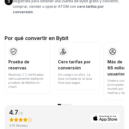
Regístrate para obtener una cuenta de Bybit gratis y convertir,
3
comprar, vender u operar ATOM con
cero tarifas por
conversión
.
Por qué convertir en Bybit
Prueba de
Cero tarifas por
Más de
reservas
conversión
86 millone
usuarios
Reservas 1:1 verificadas
Sin cargos ocultos. La
mensualmente mediante
tasa cotizada es la tasa
Únete a uno de
pruebas de Merkle on-
final que pagas.
principales ex
chain.
mundo por vol
trading y liqui
4.7
/ 5
47K Reviews