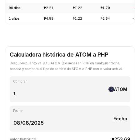
90 días
₱2.21
₱1.22
₱1.70
-20
1 años
₱4.89
₱1.22
₱2.54
-69
Calculadora histórica de ATOM a PHP
Descubre cuánto valía tu ATOM (Cosmos) en PHP en cualquier fecha
pasada y compara el tipo de cambio de ATOM a PHP con el valor actual.
Comprar
ATOM
Fecha
Fecha
₱253.69
Valor histórico