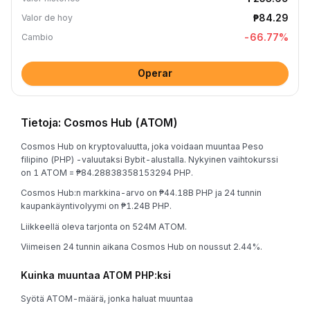
₱84.29
Valor de hoy
-66.77
%
Cambio
Operar
Tietoja: Cosmos Hub (ATOM)
Cosmos Hub on kryptovaluutta, joka voidaan muuntaa Peso
filipino (PHP) -valuutaksi Bybit-alustalla. Nykyinen vaihtokurssi
on 1 ATOM = ₱84.28838358153294 PHP.
Cosmos Hub:n markkina-arvo on ₱44.18B PHP ja 24 tunnin
kaupankäyntivolyymi on ₱1.24B PHP.
Liikkeellä oleva tarjonta on 524M ATOM.
Viimeisen 24 tunnin aikana Cosmos Hub on noussut 2.44%.
Kuinka muuntaa ATOM PHP:ksi
Syötä ATOM-määrä, jonka haluat muuntaa