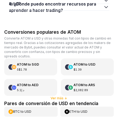
total?
4. ¿Dónde puedo encontrar recursos para
aprender a hacer trading?
Conversiones populares de ATOM
Convierte ATOM a USD y otras monedas fiat con tipos de cambio en
tiempo real. Gracias a las cotizaciones agregadas de los makers de
mercado de Bybit, puedes consultar el valor actual de ATOM y
convertirlo con confianza, con tipos de cambio precisos y sin
spreads ocultos.
ATOM
to
SGD
ATOM
to
USD
S$1.78
$1.39
ATOM
to
AED
ATOM
to
ARS
د.إ5.1
$2,082.89
Ver más
↓
Pares de conversión de USD en tendencia
BTC
to
USD
ETH
to
USD