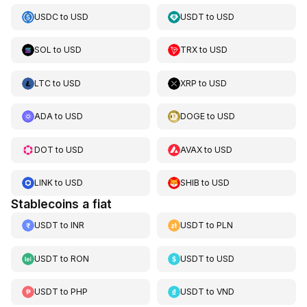
USDC
to
USD
USDT
to
USD
SOL
to
USD
TRX
to
USD
LTC
to
USD
XRP
to
USD
ADA
to
USD
DOGE
to
USD
DOT
to
USD
AVAX
to
USD
LINK
to
USD
SHIB
to
USD
Stablecoins a fiat
USDT
to
INR
USDT
to
PLN
USDT
to
RON
USDT
to
USD
USDT
to
PHP
USDT
to
VND