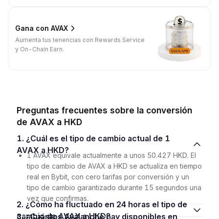
Gana con AVAX
Aumenta tus tenencias con Rewards Service
y On-Chain Earn.
Preguntas frecuentes sobre la conversión
de AVAX a HKD
1. ¿Cuál es el tipo de cambio actual de 1
AVAX a HKD?
1 AVAX equivale actualmente a unos 50.427 HKD. El
tipo de cambio de AVAX a HKD se actualiza en tiempo
real en Bybit, con cero tarifas por conversión y un
tipo de cambio garantizado durante 15 segundos una
vez que confirmas.
2. ¿Cómo ha fluctuado en 24 horas el tipo de
cambio de AVAX a HKD?
3. ¿Cuántos Avalanche hay disponibles en