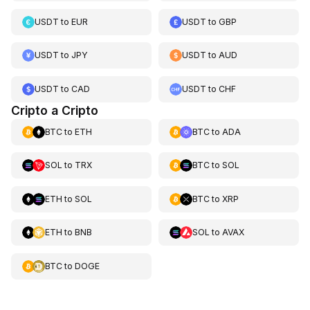
USDT
to
EUR
USDT
to
GBP
USDT
to
JPY
USDT
to
AUD
USDT
to
CAD
USDT
to
CHF
Cripto a Cripto
BTC
to
ETH
BTC
to
ADA
SOL
to
TRX
BTC
to
SOL
ETH
to
SOL
BTC
to
XRP
ETH
to
BNB
SOL
to
AVAX
BTC
to
DOGE