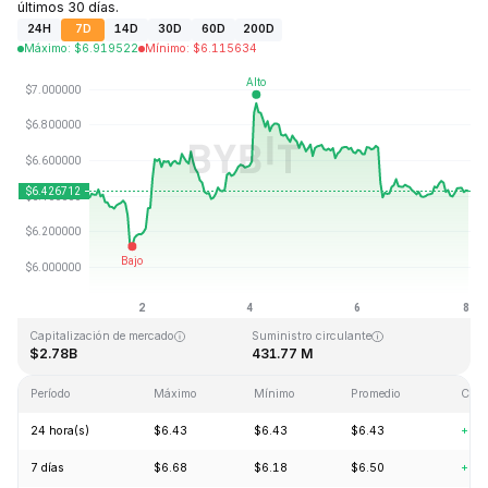
últimos 30 días.
24H
7D
14D
30D
60D
200D
Máximo
:
$
6.919522
Mínimo
:
$
6.115634
Última actualización: 2026-08-08, 24:40 GMT+0
Máximo histórico
Mínimo histórico
$144.96
$2.80
Capitalización de mercado
Suministro circulante
$2.78B
431.77 M
Período
Máximo
Mínimo
Promedio
Cam
24 hora(s)
$6.43
$6.43
$6.43
+0.
7 días
$6.68
$6.18
$6.50
+0.