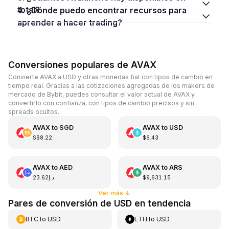
total?
4. ¿Dónde puedo encontrar recursos para
aprender a hacer trading?
Conversiones populares de AVAX
Convierte AVAX a USD y otras monedas fiat con tipos de cambio en
tiempo real. Gracias a las cotizaciones agregadas de los makers de
mercado de Bybit, puedes consultar el valor actual de AVAX y
convertirlo con confianza, con tipos de cambio precisos y sin
spreads ocultos.
AVAX
to
SGD
AVAX
to
USD
S$8.22
$6.43
AVAX
to
AED
AVAX
to
ARS
د.إ23.62
$9,631.15
Ver más
↓
Pares de conversión de USD en tendencia
BTC
to
USD
ETH
to
USD