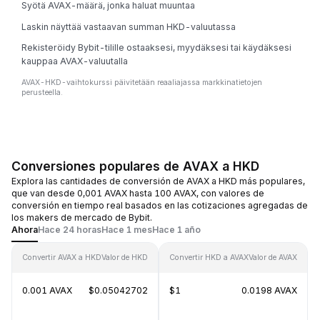
Syötä AVAX-määrä, jonka haluat muuntaa
Laskin näyttää vastaavan summan HKD-valuutassa
Rekisteröidy Bybit-tilille ostaaksesi, myydäksesi tai käydäksesi
kauppaa AVAX-valuutalla
AVAX-HKD-vaihtokurssi päivitetään reaaliajassa markkinatietojen
perusteella.
Conversiones populares de AVAX a HKD
Explora las cantidades de conversión de AVAX a HKD más populares,
que van desde 0,001 AVAX hasta 100 AVAX, con valores de
conversión en tiempo real basados en las cotizaciones agregadas de
los makers de mercado de Bybit.
Ahora
Hace 24 horas
Hace 1 mes
Hace 1 año
Convertir AVAX a HKD
Valor de HKD
Convertir HKD a AVAX
Valor de AVAX
0.001 AVAX
$0.05042702
$1
0.0198 AVAX