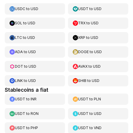
USDC
to
USD
USDT
to
USD
SOL
to
USD
TRX
to
USD
LTC
to
USD
XRP
to
USD
ADA
to
USD
DOGE
to
USD
DOT
to
USD
AVAX
to
USD
LINK
to
USD
SHIB
to
USD
Stablecoins a fiat
USDT
to
INR
USDT
to
PLN
USDT
to
RON
USDT
to
USD
USDT
to
PHP
USDT
to
VND