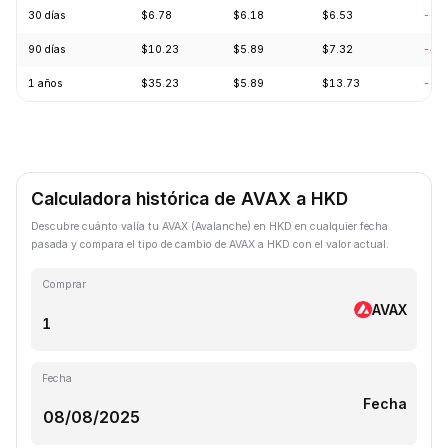
30 días
$6.78
$6.18
$6.53
-0.
90 días
$10.23
$5.89
$7.32
-4.
1 años
$35.23
$5.89
$13.73
-72
Calculadora histórica de AVAX a HKD
Descubre cuánto valía tu AVAX (Avalanche) en HKD en cualquier fecha
pasada y compara el tipo de cambio de AVAX a HKD con el valor actual.
Comprar
AVAX
Fecha
Fecha