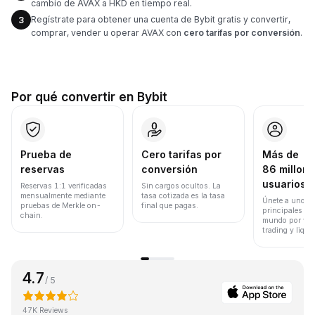
cambio de AVAX a HKD en tiempo real.
Regístrate para obtener una cuenta de Bybit gratis y convertir,
3
comprar, vender u operar AVAX con
cero tarifas por conversión
.
Por qué convertir en Bybit
Prueba de
Cero tarifas por
Más de
reservas
conversión
86 millone
usuarios
Reservas 1:1 verificadas
Sin cargos ocultos. La
mensualmente mediante
tasa cotizada es la tasa
Únete a uno de
pruebas de Merkle on-
final que pagas.
principales ex
chain.
mundo por vol
trading y liqui
4.7
/ 5
47K Reviews