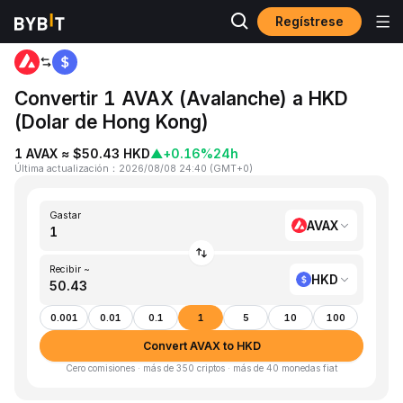
Regístrese
Inicio
AVAX to HKD
Convertir 1 AVAX (Avalanche) a HKD
(Dolar de Hong Kong)
1 AVAX ≈ $50.43 HKD
▲
+0.16%
24h
Última actualización
：
2026/08/08 24:40
(
GMT+0
)
Gastar
AVAX
Recibir ~
HKD
0.001
0.01
0.1
1
5
10
100
Convert AVAX to HKD
Cero comisiones · más de 350 criptos · más de 40 monedas fiat