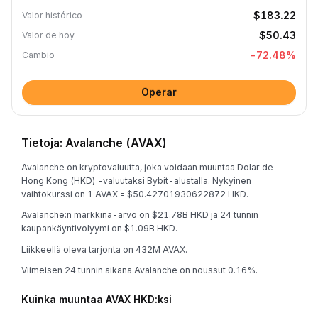
$183.22
Valor histórico
$50.43
Valor de hoy
-72.48
%
Cambio
Operar
Tietoja: Avalanche (AVAX)
Avalanche on kryptovaluutta, joka voidaan muuntaa Dolar de
Hong Kong (HKD) -valuutaksi Bybit-alustalla. Nykyinen
vaihtokurssi on 1 AVAX = $50.42701930622872 HKD.
Avalanche:n markkina-arvo on $21.78B HKD ja 24 tunnin
kaupankäyntivolyymi on $1.09B HKD.
Liikkeellä oleva tarjonta on 432M AVAX.
Viimeisen 24 tunnin aikana Avalanche on noussut 0.16%.
Kuinka muuntaa AVAX HKD:ksi