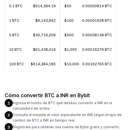
0.1 BTC
$614,384.19
$50
0.00000814 BTC
1 BTC
$6,143,842
$100
0.00001628 BTC
5 BTC
$30,719,209
$500
0.00008138 BTC
10 BTC
$61,438,419
$1,000
0.00016276 BTC
100 BTC
$614,384,185
$10,000
0.00162765 BTC
Cómo convertir BTC a INR en Bybit
Ingresa el monto de BTC que deseas convertir a INR en la
1
calculadora de arriba.
Consulta al instante el valor equivalente en INR según el tipo de
2
cambio de BTC a INR en tiempo real.
Regístrate para obtener una cuenta de Bybit gratis y convertir,
3