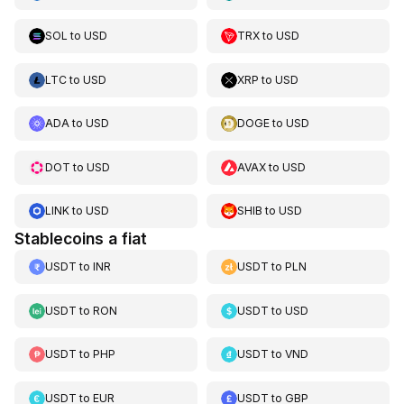
SOL
to
USD
TRX
to
USD
LTC
to
USD
XRP
to
USD
ADA
to
USD
DOGE
to
USD
DOT
to
USD
AVAX
to
USD
LINK
to
USD
SHIB
to
USD
Stablecoins a fiat
USDT
to
INR
USDT
to
PLN
USDT
to
RON
USDT
to
USD
USDT
to
PHP
USDT
to
VND
USDT
to
EUR
USDT
to
GBP