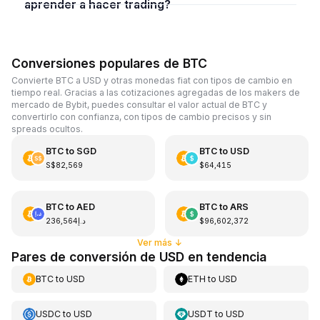
aprender a hacer trading?
Conversiones populares de BTC
Convierte BTC a USD y otras monedas fiat con tipos de cambio en
tiempo real. Gracias a las cotizaciones agregadas de los makers de
mercado de Bybit, puedes consultar el valor actual de BTC y
convertirlo con confianza, con tipos de cambio precisos y sin
spreads ocultos.
BTC
to
SGD
BTC
to
USD
S$82,569
$64,415
BTC
to
AED
BTC
to
ARS
د.إ236,564
$96,602,372
Ver más
↓
Pares de conversión de USD en tendencia
BTC
to
USD
ETH
to
USD
USDC
to
USD
USDT
to
USD