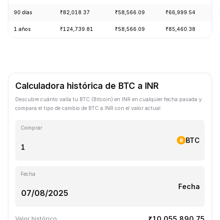
90 días
₹82,018.37
₹58,566.09
₹66,999.54
+
1 años
₹124,739.81
₹58,566.09
₹85,460.38
-
Calculadora histórica de BTC a INR
Descubre cuánto valía tu BTC (Bitcoin) en INR en cualquier fecha pasada y
compara el tipo de cambio de BTC a INR con el valor actual.
Comprar
BTC
Fecha
Fecha
₹10,055,890.75
Valor histórico