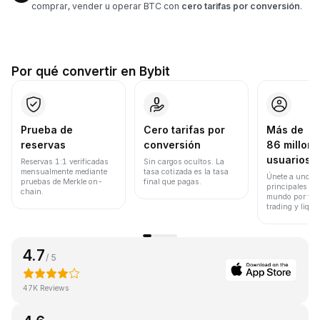
comprar, vender u operar BTC con
cero tarifas por conversión
.
Por qué convertir en Bybit
Prueba de
Cero tarifas por
Más de
reservas
conversión
86 millone
usuarios
Reservas 1:1 verificadas
Sin cargos ocultos. La
mensualmente mediante
tasa cotizada es la tasa
Únete a uno de
pruebas de Merkle on-
final que pagas.
principales ex
chain.
mundo por vol
trading y liqui
4.7
/ 5
47K Reviews