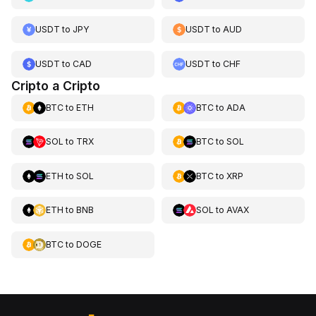
USDT
to
JPY
USDT
to
AUD
USDT
to
CAD
USDT
to
CHF
Cripto a Cripto
BTC
to
ETH
BTC
to
ADA
SOL
to
TRX
BTC
to
SOL
ETH
to
SOL
BTC
to
XRP
ETH
to
BNB
SOL
to
AVAX
BTC
to
DOGE