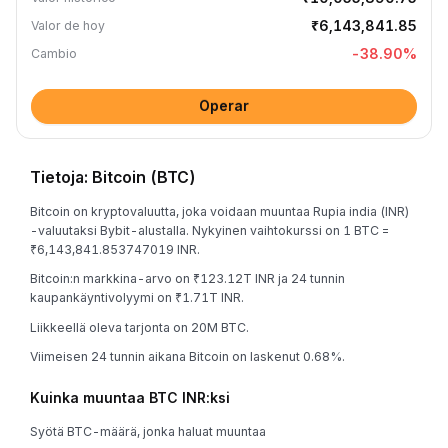
₹6,143,841.85
Valor de hoy
-38.90
%
Cambio
Operar
Tietoja: Bitcoin (BTC)
Bitcoin on kryptovaluutta, joka voidaan muuntaa Rupia india (INR)
-valuutaksi Bybit-alustalla. Nykyinen vaihtokurssi on 1 BTC =
₹6,143,841.853747019 INR.
Bitcoin:n markkina-arvo on ₹123.12T INR ja 24 tunnin
kaupankäyntivolyymi on ₹1.71T INR.
Liikkeellä oleva tarjonta on 20M BTC.
Viimeisen 24 tunnin aikana Bitcoin on laskenut 0.68%.
Kuinka muuntaa BTC INR:ksi
Syötä BTC-määrä, jonka haluat muuntaa