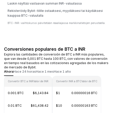
Laskin näyttää vastaavan summan INR-valuutassa
Rekisteröidy Bybit-tilille ostaaksesi, myydäksesi tai käydäksesi
kauppaa BTC-valuutalla
BTC-INR-vaihtokurssi päivitetään reaaliajassa markkinatietojen perusteella.
Conversiones populares de BTC a INR
Explora las cantidades de conversión de BTC a INR más populares,
que van desde 0,001 BTC hasta 100 BTC, con valores de conversión
en tiempo real basados en las cotizaciones agregadas de los makers
de mercado de Bybit.
Ahora
Hace 24 horas
Hace 1 mes
Hace 1 año
Convertir BTC a INR
Valor de INR
Convertir INR a BTC
Valor de BTC
0.001 BTC
$6,143.84
$1
0.00000016 BTC
0.01 BTC
$61,438.42
$10
0.00000163 BTC