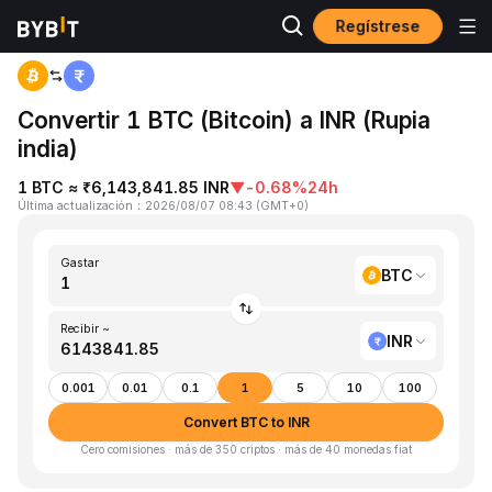
Regístrese
Inicio
BTC to INR
Convertir 1 BTC (Bitcoin) a INR (Rupia
india)
1 BTC ≈ ₹6,143,841.85 INR
▼
-0.68%
24h
Última actualización
：
2026/08/07 08:43
(
GMT+0
)
Gastar
BTC
Recibir ~
INR
0.001
0.01
0.1
1
5
10
100
Convert BTC to INR
Cero comisiones · más de 350 criptos · más de 40 monedas fiat