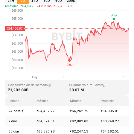
24H
7D
14D
30D
60D
200D
Máximo
:
₹
64,842.52
Mínimo
:
₹
62,456.49
Última actualización: 2026-08-07, 08:43 GMT+0
Máximo histórico
Mínimo histórico
₹126,080.00
₹67.81
Capitalización de mercado
Suministro circulante
₹1,292.80B
20.07 M
Período
Máximo
Mínimo
Promedio
C
24 hora(s)
₹64,407.27
₹64,262.75
₹64,335.01
-
7 días
₹64,574.31
₹62,802.63
₹63,740.27
+
30 días
₹66,520.98
₹62,247.13
₹64,162.51
+