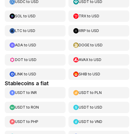
USDC
to
USD
USDT
to
USD
SOL
to
USD
TRX
to
USD
LTC
to
USD
XRP
to
USD
ADA
to
USD
DOGE
to
USD
DOT
to
USD
AVAX
to
USD
LINK
to
USD
SHIB
to
USD
Stablecoins a fiat
USDT
to
INR
USDT
to
PLN
USDT
to
RON
USDT
to
USD
USDT
to
PHP
USDT
to
VND