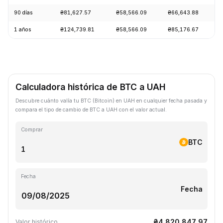
90 días
₴81,627.57
₴58,566.09
₴66,643.88
+
1 años
₴124,739.81
₴58,566.09
₴85,176.67
-
Calculadora histórica de BTC a UAH
Descubre cuánto valía tu BTC (Bitcoin) en UAH en cualquier fecha pasada y
compara el tipo de cambio de BTC a UAH con el valor actual.
Comprar
BTC
Fecha
Fecha
₴4,820,847.97
Valor histórico