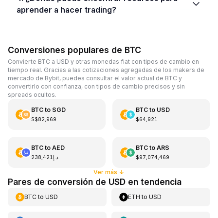
aprender a hacer trading?
Conversiones populares de BTC
Convierte BTC a USD y otras monedas fiat con tipos de cambio en
tiempo real. Gracias a las cotizaciones agregadas de los makers de
mercado de Bybit, puedes consultar el valor actual de BTC y
convertirlo con confianza, con tipos de cambio precisos y sin
spreads ocultos.
BTC
to
SGD
BTC
to
USD
S$82,969
$64,921
BTC
to
AED
BTC
to
ARS
د.إ238,421
$97,074,469
Ver más
↓
Pares de conversión de USD en tendencia
BTC
to
USD
ETH
to
USD