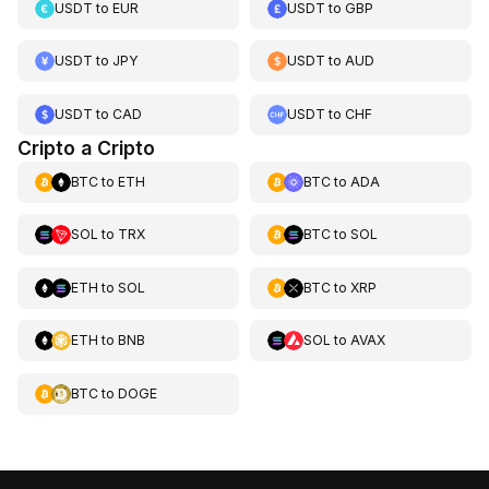
USDT
to
EUR
USDT
to
GBP
USDT
to
JPY
USDT
to
AUD
USDT
to
CAD
USDT
to
CHF
Cripto a Cripto
BTC
to
ETH
BTC
to
ADA
SOL
to
TRX
BTC
to
SOL
ETH
to
SOL
BTC
to
XRP
ETH
to
BNB
SOL
to
AVAX
BTC
to
DOGE