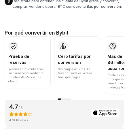
Regístrate para obtener una cuenta de Bybit gratis y convertir,
3
comprar, vender u operar BTC con
cero tarifas por conversión
.
Por qué convertir en Bybit
Prueba de
Cero tarifas por
Más de
reservas
conversión
86 millone
usuarios
Reservas 1:1 verificadas
Sin cargos ocultos. La
mensualmente mediante
tasa cotizada es la tasa
Únete a uno de
pruebas de Merkle on-
final que pagas.
principales ex
chain.
mundo por vol
trading y liqui
4.7
/ 5
47K Reviews