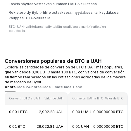
Laskin näyttää vastaavan summan UAH-valuutassa
Rekisteröidy Bybit-tilille ostaaksesi, myydäksesi tai käydäksesi
kauppaa BTC-valuutalla
BTC-UAH-vaihtokurssi päivitetään reaaliajassa markkinatietojen
perusteella.
Conversiones populares de BTC a UAH
Explora las cantidades de conversión de BTC a UAH más populares,
que van desde 0,001 BTC hasta 100 BTC, con valores de conversión
en tiempo real basados en las cotizaciones agregadas de los makers
de mercado de Bybit.
Ahora
Hace 24 horas
Hace 1 mes
Hace 1 año
Convertir BTC a UAH
Valor de UAH
Convertir UAH a BTC
Valor de BTC
0.001 BTC
2,902.28 UAH
0.001 UAH
0.00000000 BTC
0.01 BTC
29,022.81 UAH
0.01 UAH
0.00000000 BTC