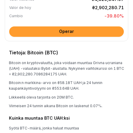
₴2,902,280.71
Valor de hoy
-39.80
%
Cambio
Operar
Tietoja: Bitcoin (BTC)
Bitcoin on kryptovaluutta, joka voidaan muuntaa Grivna ucraniana
(UAH) -valuutaksi Bybit-alustalla. Nykyinen vaihtokurssi on 1 BTC
= ₴2,902,280.7086284175 UAH.
Bitcoin:n markkina-arvo on ₴58.18T UAH ja 24 tunnin
kaupankäyntivolyymi on ₴553.64B UAH.
Liikkeellä oleva tarjonta on 20M BTC.
Viimeisen 24 tunnin aikana Bitcoin on laskenut 0.07%.
Kuinka muuntaa BTC UAH:ksi
Syötä BTC-määrä, jonka haluat muuntaa