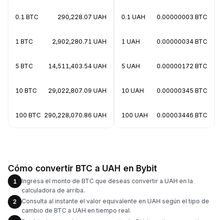
0.1 BTC
290,228.07 UAH
0.1 UAH
0.00000003 BTC
1 BTC
2,902,280.71 UAH
1 UAH
0.00000034 BTC
5 BTC
14,511,403.54 UAH
5 UAH
0.00000172 BTC
10 BTC
29,022,807.09 UAH
10 UAH
0.00000345 BTC
100 BTC
290,228,070.86 UAH
100 UAH
0.00003446 BTC
Cómo convertir BTC a UAH en Bybit
Ingresa el monto de BTC que deseas convertir a UAH en la
1
calculadora de arriba.
Consulta al instante el valor equivalente en UAH según el tipo de
2
cambio de BTC a UAH en tiempo real.