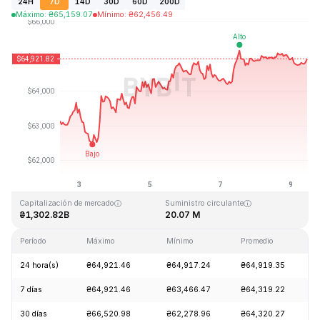
24H
7D
14D
30D
60D
200D
Máximo
:
₴
65,159.07
Mínimo
:
₴
62,456.49
Última actualización: 2026-08-09, 11:01 GMT+0
Máximo histórico
Mínimo histórico
₴126,080.00
₴67.81
Capitalización de mercado
Suministro circulante
₴1,302.82B
20.07 M
Período
Máximo
Mínimo
Promedio
C
24 hora(s)
₴64,921.46
₴64,917.24
₴64,919.35
-
7 días
₴64,921.46
₴63,466.47
₴64,319.22
+
30 días
₴66,520.98
₴62,278.96
₴64,320.27
+