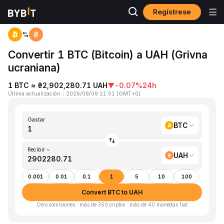
Regístrese
Inicio
BTC to UAH
Convertir 1 BTC (Bitcoin) a UAH (Grivna
ucraniana)
1 BTC ≈ ₴2,902,280.71 UAH
▼
-0.07%
24h
Última actualización
：
2026/08/09 11:01
(
GMT+0
)
Gastar
BTC
Recibir ~
UAH
0.001
0.01
0.1
1
5
10
100
Convert BTC to UAH
Cero comisiones · más de 350 criptos · más de 40 monedas fiat