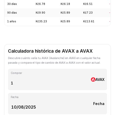
30 días
Kč6.78
Kč6.18
Kč6.51
-3.
90 días
Kč9.90
Kč5.89
Kč7.23
-0.
1 años
Kč35.23
Kč5.89
Kč13.61
-73
Calculadora histórica de AVAX a AVAX
Descubre cuánto valía tu AVAX (Avalanche) en AVAX en cualquier fecha
pasada y compara el tipo de cambio de AVAX a AVAX con el valor actual.
Comprar
AVAX
Fecha
Fecha