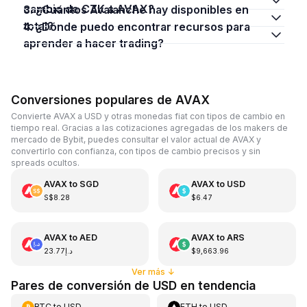
cambio de CZK a AVAX?
3. ¿Cuántos Avalanche hay disponibles en
total?
4. ¿Dónde puedo encontrar recursos para
aprender a hacer trading?
Conversiones populares de AVAX
Convierte AVAX a USD y otras monedas fiat con tipos de cambio en
tiempo real. Gracias a las cotizaciones agregadas de los makers de
mercado de Bybit, puedes consultar el valor actual de AVAX y
convertirlo con confianza, con tipos de cambio precisos y sin
spreads ocultos.
AVAX
to
SGD
AVAX
to
USD
S$8.28
$6.47
AVAX
to
AED
AVAX
to
ARS
د.إ23.77
$9,663.96
Ver más
↓
Pares de conversión de USD en tendencia
BTC
to
USD
ETH
to
USD