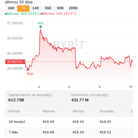
últimos 30 días.
24H
7D
14D
30D
60D
200D
Máximo
:
Kč
6.919522
Mínimo
:
Kč
6.382272
Última actualización: 2026-08-10, 02:43 GMT+0
Máximo histórico
Mínimo histórico
Kč144.96
Kč2.80
Capitalización de mercado
Suministro circulante
Kč2.79B
431.77 M
Período
Máximo
Mínimo
Promedio
Cam
24 hora(s)
Kč6.49
Kč6.42
Kč6.45
-0.
7 días
Kč6.68
Kč6.42
Kč6.52
-0.