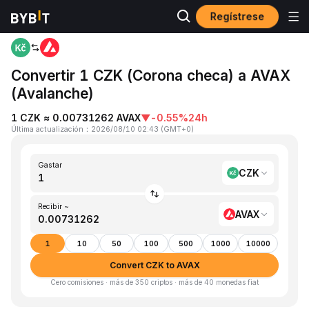
Regístrese
Inicio
CZK to AVAX
Convertir 1 CZK (Corona checa) a AVAX
(Avalanche)
1 CZK ≈ 0.00731262 AVAX
▼
-0.55%
24h
Última actualización
：
2026/08/10 02:43
(
GMT+0
)
Gastar
CZK
Recibir ~
AVAX
1
10
50
100
500
1000
10000
Convert CZK to AVAX
Cero comisiones · más de 350 criptos · más de 40 monedas fiat