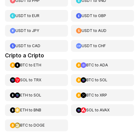
USDT
to
PHP
USDT
to
VND
USDT
to
EUR
USDT
to
GBP
USDT
to
JPY
USDT
to
AUD
USDT
to
CAD
USDT
to
CHF
Cripto a Cripto
BTC
to
ETH
BTC
to
ADA
SOL
to
TRX
BTC
to
SOL
ETH
to
SOL
BTC
to
XRP
ETH
to
BNB
SOL
to
AVAX
BTC
to
DOGE