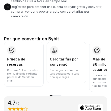
cambio de CZK a AVAX en tiempo real.
Regístrate para obtener una cuenta de Bybit gratis y convertir,
3
comprar, vender u operar crypto con
cero tarifas por
conversión
.
Por qué convertir en Bybit
Prueba de
Cero tarifas por
Más de
reservas
conversión
86 millone
usuarios
Reservas 1:1 verificadas
Sin cargos ocultos. La
mensualmente mediante
tasa cotizada es la tasa
Únete a uno de
pruebas de Merkle on-
final que pagas.
principales ex
chain.
mundo por vol
trading y liqui
4.7
/ 5