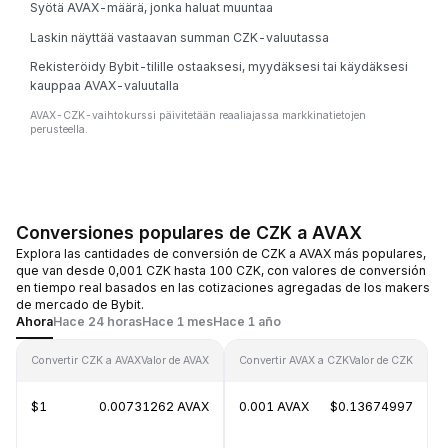
Syötä AVAX-määrä, jonka haluat muuntaa
Laskin näyttää vastaavan summan CZK-valuutassa
Rekisteröidy Bybit-tilille ostaaksesi, myydäksesi tai käydäksesi
kauppaa AVAX-valuutalla
AVAX-CZK-vaihtokurssi päivitetään reaaliajassa markkinatietojen
perusteella.
Conversiones populares de CZK a AVAX
Explora las cantidades de conversión de CZK a AVAX más populares,
que van desde 0,001 CZK hasta 100 CZK, con valores de conversión
en tiempo real basados en las cotizaciones agregadas de los makers
de mercado de Bybit.
Ahora
Hace 24 horas
Hace 1 mes
Hace 1 año
Convertir CZK a AVAX
Valor de AVAX
Convertir AVAX a CZK
Valor de CZK
$1
0.00731262 AVAX
0.001 AVAX
$0.13674997