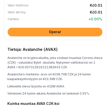
Kč0.01
Valor histórico
Kč0.01
Valor de hoy
+
0.00
%
Cambio
Operar
Tietoja: Avalanche (AVAX)
Avalanche on kryptovaluutta, joka voidaan muuntaa Corona checa
(CZK) -valuutaksi Bybit-alustalla. Nykyinen vaihtokurssi on 1
AVAX = Kč0.007312616121382633 CZK.
Avalanche:n markkina-arvo on Kč58.70B CZK ja 24 tunnin
kaupankäyntivolyymi on Kč2.39B CZK.
Liikkeellä oleva tarjonta on 432M AVAX.
Viimeisen 24 tunnin aikana Avalanche on laskenut 0.55%.
Kuinka muuntaa AVAX CZK:ksi