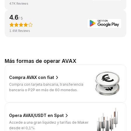
47K Reviews
4.6
/ 5
1.4M Reviews
Más formas de operar AVAX
Compra AVAX con fiat
Compra con tarjeta bancaria, transferencia
bancaria o P2P en más de 60 monedas.
Opera AVAX/USDT en Spot
Accede a una gran liquidez y tarifas de Maker
desde el 0,1%.