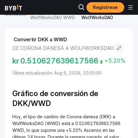
Regístrese
Precio de
Corona danesa to
Mercados
WolfWorksDAO WWD
WolfWorksDAO
Convertir DKK a WWD
DE CORONA DANESA A WOLFWORKSDAO
kr
0.510627639617566
+5.20%
Última actualización: Aug 6, 2026, 20:00:00
Gráfico de conversión de
DKK/WWD
Hoy, el tipo de cambio de Corona danesa (DKK) a
WolfWorksDAO (WWD) está a 0.510627639617566
WWD, lo que supone una +5.20% Ascenso en las
últimas 24 horas. Durante la semana pasada, el valor