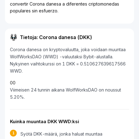
convertir Corona danesa a diferentes criptomonedas
populares sin esfuerzo.
Tietoja: Corona danesa (DKK)
Corona danesa on kryptovaluutta, joka voidaan muuntaa
WolfWorksDAO (WWD) -valuutaksi Bybit-alustalla.
Nykyinen vaihtokurssi on 1 DKK = 0.510627639617566
WWD.
0
0
Viimeisen 24 tunnin aikana WolfWorksDAO on noussut
5.20%.
Kuinka muuntaa DKK WWD:ksi
1
Syötä DKK-määrä, jonka haluat muuntaa