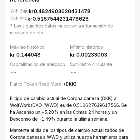
24h Bajo
kr
0.4824903620431478
24h Alto
kr
0.5157544231478628
* Los siguientes datos muestran la información de
mercado de eth
Máximo histórico
Mínimo histórico
kr
0.144048
kr
0.00233003
Capitalización de mercado
Suministro circulante
--
--
Fiat to Token Read More
:
(DKK)
El tipo de cambio actual de Corona danesa (DKK) a
WolfWorksDAO (WWD) es de 0.510627639617566. Se
ha Ascenso un +5.20% en las últimas 24 horas y un
Descenso de -1.49% durante la última semana.
Mantente al día de los tipos de cambio actualizados de
Corona danesa a WWD y utiliza nuestra herramienta para