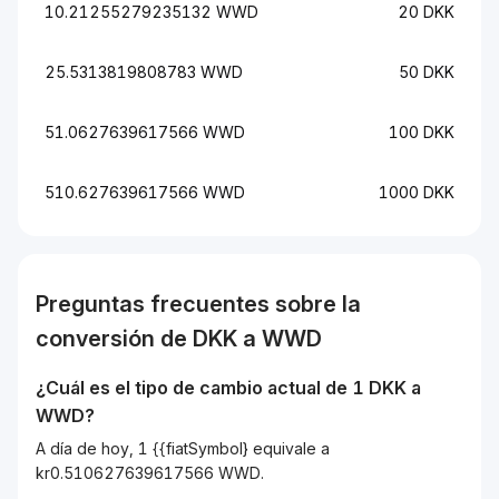
10.21255279235132 WWD
20 DKK
25.5313819808783 WWD
50 DKK
51.0627639617566 WWD
100 DKK
510.627639617566 WWD
1000 DKK
Preguntas frecuentes sobre la
conversión de
DKK
a
WWD
¿Cuál es el tipo de cambio actual de 1
DKK
a
WWD
?
A día de hoy, 1 {{fiatSymbol} equivale a
kr0.510627639617566 WWD.