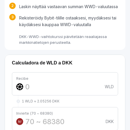
2
Laskin näyttää vastaavan summan WWD-valuutassa
3
Rekisteröidy Bybit-tilille ostaaksesi, myydäksesi tai
käydäksesi kauppaa WWD-valuutalla
DKK-WWD-vaihtokurssi päivitetään reaaliajassa
markkinatietojen perusteella.
Calculadora de WLD a DKK
Recibe
WLD
1 WLD ≈ 2.05256 DKK
Invierte (70 ~ 68380)
DKK
kr