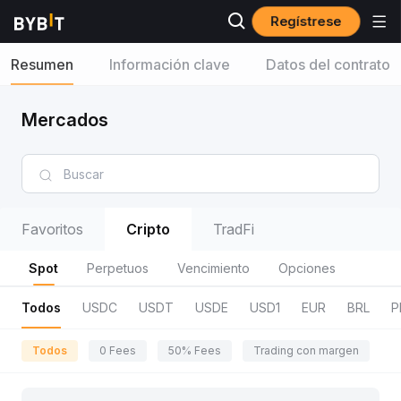
Regístrese
Resumen
Información clave
Datos del contrato
Mercados
Favoritos
Cripto
TradFi
Spot
Perpetuos
Vencimiento
Opciones
Todos
USDC
USDT
USDE
USD1
EUR
BRL
P
Todos
0 Fees
50% Fees
Trading con margen
R