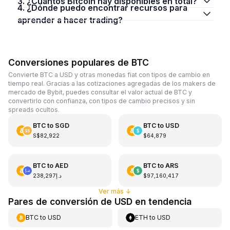
3. ¿Cuántos Bitcoin hay disponibles en total?
4. ¿Dónde puedo encontrar recursos para
aprender a hacer trading?
Conversiones populares de BTC
Convierte BTC a USD y otras monedas fiat con tipos de cambio en
tiempo real. Gracias a las cotizaciones agregadas de los makers de
mercado de Bybit, puedes consultar el valor actual de BTC y
convertirlo con confianza, con tipos de cambio precisos y sin
spreads ocultos.
BTC
to
SGD
BTC
to
USD
S$82,922
$64,879
BTC
to
AED
BTC
to
ARS
د.إ238,297
$97,160,417
Ver más
↓
Pares de conversión de USD en tendencia
BTC
to
USD
ETH
to
USD