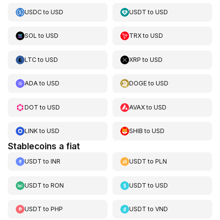
USDC
to
USD
USDT
to
USD
SOL
to
USD
TRX
to
USD
LTC
to
USD
XRP
to
USD
ADA
to
USD
DOGE
to
USD
DOT
to
USD
AVAX
to
USD
LINK
to
USD
SHIB
to
USD
Stablecoins a fiat
USDT
to
INR
USDT
to
PLN
USDT
to
RON
USDT
to
USD
USDT
to
PHP
USDT
to
VND