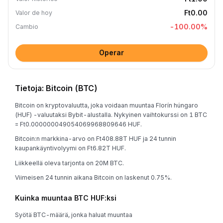
Ft0.00
Valor de hoy
-100.00
%
Cambio
Operar
Tietoja: Bitcoin (BTC)
Bitcoin on kryptovaluutta, joka voidaan muuntaa Florín húngaro
(HUF) -valuutaksi Bybit-alustalla. Nykyinen vaihtokurssi on 1 BTC
= Ft0.000000049054069968809646 HUF.
Bitcoin:n markkina-arvo on Ft408.88T HUF ja 24 tunnin
kaupankäyntivolyymi on Ft6.82T HUF.
Liikkeellä oleva tarjonta on 20M BTC.
Viimeisen 24 tunnin aikana Bitcoin on laskenut 0.75%.
Kuinka muuntaa BTC HUF:ksi
Syötä BTC-määrä, jonka haluat muuntaa