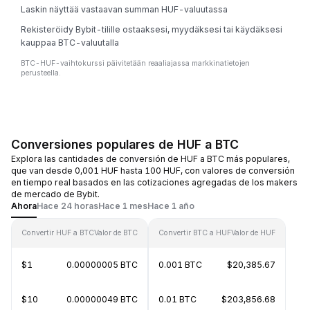
Laskin näyttää vastaavan summan HUF-valuutassa
Rekisteröidy Bybit-tilille ostaaksesi, myydäksesi tai käydäksesi
kauppaa BTC-valuutalla
BTC-HUF-vaihtokurssi päivitetään reaaliajassa markkinatietojen
perusteella.
Conversiones populares de HUF a BTC
Explora las cantidades de conversión de HUF a BTC más populares,
que van desde 0,001 HUF hasta 100 HUF, con valores de conversión
en tiempo real basados en las cotizaciones agregadas de los makers
de mercado de Bybit.
Ahora
Hace 24 horas
Hace 1 mes
Hace 1 año
Convertir HUF a BTC
Valor de BTC
Convertir BTC a HUF
Valor de HUF
$1
0.00000005 BTC
0.001 BTC
$20,385.67
$10
0.00000049 BTC
0.01 BTC
$203,856.68