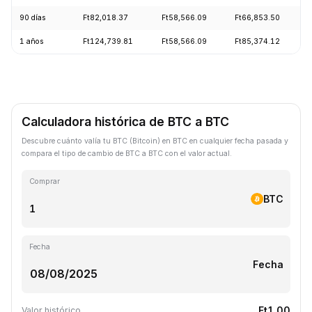
90 días
Ft82,018.37
Ft58,566.09
Ft66,853.50
1 años
Ft124,739.81
Ft58,566.09
Ft85,374.12
Calculadora histórica de BTC a BTC
Descubre cuánto valía tu BTC (Bitcoin) en BTC en cualquier fecha pasada y
compara el tipo de cambio de BTC a BTC con el valor actual.
Comprar
BTC
Fecha
Fecha
Ft1.00
Valor histórico