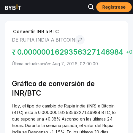
Regístrese
Mercados
Precio de Bitcoin BTC
Rupia india to Bitcoin
Convertir INR a BTC
DE RUPIA INDIA A BITCOIN
₹
0.0000001629356327146984
+0
Última actualización: Aug 7, 2026, 02:00:00
Gráfico de conversión de
INR/BTC
Hoy, el tipo de cambio de Rupia india (INR) a Bitcoin
(BTC) está a 0.0000001629356327146984 BTC, lo
que supone una +0.38% Ascenso en las últimas 24
horas. Durante la semana pasada, el valor del Rupia
india se Descenso -1.15%. En los últimos 30 días,