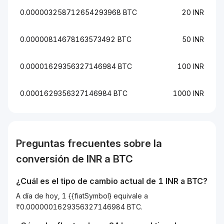
0.000003258712654293968 BTC
20 INR
0.00000814678163573492 BTC
50 INR
0.00001629356327146984 BTC
100 INR
0.0001629356327146984 BTC
1000 INR
Preguntas frecuentes sobre la
conversión de
INR
a
BTC
¿Cuál es el tipo de cambio actual de 1
INR
a
BTC
?
A día de hoy, 1 {{fiatSymbol} equivale a
₹0.0000001629356327146984 BTC.