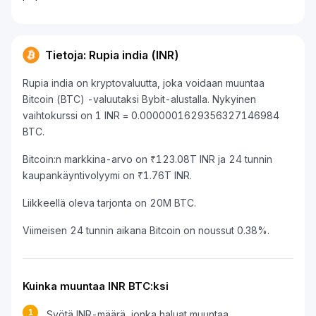
Tietoja: Rupia india (INR)
Rupia india on kryptovaluutta, joka voidaan muuntaa
Bitcoin (BTC) -valuutaksi Bybit-alustalla. Nykyinen
vaihtokurssi on 1 INR = 0.0000001629356327146984
BTC.
Bitcoin:n markkina-arvo on ₹123.08T INR ja 24 tunnin
kaupankäyntivolyymi on ₹1.76T INR.
Liikkeellä oleva tarjonta on 20M BTC.
Viimeisen 24 tunnin aikana Bitcoin on noussut 0.38%.
Kuinka muuntaa INR BTC:ksi
1
Syötä INR-määrä, jonka haluat muuntaa