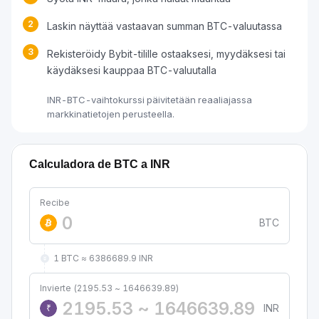
2
Laskin näyttää vastaavan summan BTC-valuutassa
3
Rekisteröidy Bybit-tilille ostaaksesi, myydäksesi tai
käydäksesi kauppaa BTC-valuutalla
INR-BTC-vaihtokurssi päivitetään reaaliajassa
markkinatietojen perusteella.
Calculadora de BTC a INR
Recibe
BTC
1 BTC ≈ 6386689.9 INR
Invierte (2195.53 ~ 1646639.89)
INR
₹