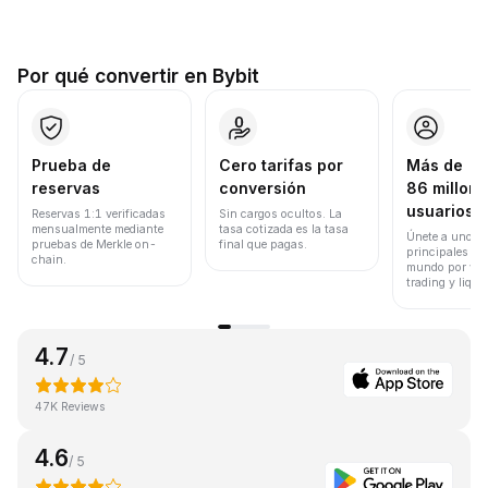
Por qué convertir en Bybit
Prueba de
Cero tarifas por
Más de
reservas
conversión
86 millone
usuarios
Reservas 1:1 verificadas
Sin cargos ocultos. La
mensualmente mediante
tasa cotizada es la tasa
Únete a uno de
pruebas de Merkle on-
final que pagas.
principales ex
chain.
mundo por vol
trading y liqui
4.7
/ 5
47K Reviews
4.6
/ 5