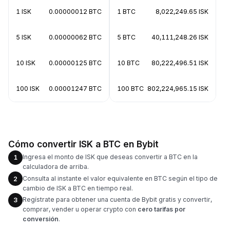
1 ISK
0.00000012 BTC
1 BTC
8,022,249.65 ISK
5 ISK
0.00000062 BTC
5 BTC
40,111,248.26 ISK
10 ISK
0.00000125 BTC
10 BTC
80,222,496.51 ISK
100 ISK
0.00001247 BTC
100 BTC
802,224,965.15 ISK
Cómo convertir ISK a BTC en Bybit
Ingresa el monto de ISK que deseas convertir a BTC en la
1
calculadora de arriba.
Consulta al instante el valor equivalente en BTC según el tipo de
2
cambio de ISK a BTC en tiempo real.
Regístrate para obtener una cuenta de Bybit gratis y convertir,
3
comprar, vender u operar crypto con
cero tarifas por
conversión
.