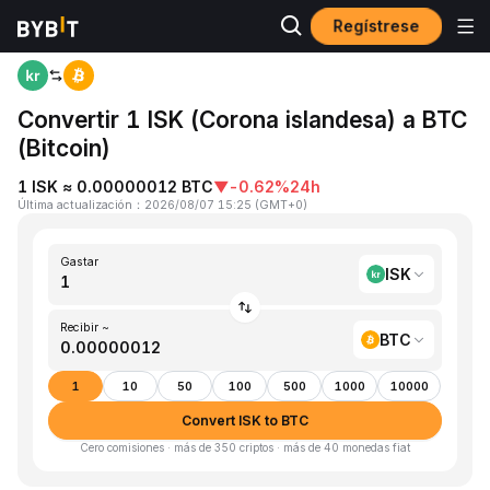
Regístrese
Inicio
ISK to BTC
Convertir 1 ISK (Corona islandesa) a BTC
(Bitcoin)
1 ISK ≈ 0.00000012 BTC
▼
-0.62%
24h
Última actualización
：
2026/08/07 15:25
(
GMT+0
)
Gastar
ISK
Recibir ~
BTC
1
10
50
100
500
1000
10000
Convert ISK to BTC
Cero comisiones · más de 350 criptos · más de 40 monedas fiat