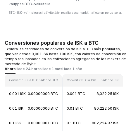
kauppaa BTC-valuutalla
BTC-ISK-vaihtokurssi päivitetään reaaliajassa markkinatietojen perusteella.
Conversiones populares de ISK a BTC
Explora las cantidades de conversión de ISK a BTC más populares,
que van desde 0,001 ISK hasta 100 ISK, con valores de conversión en
tiempo real basados en las cotizaciones agregadas de los makers de
mercado de Bybit.
Ahora
Hace 24 horas
Hace 1 mes
Hace 1 año
Convertir ISK a BTC
Valor de BTC
Convertir BTC a ISK
Valor de ISK
0.001 ISK
0.00000000 BTC
0.001 BTC
8,022.25 ISK
0.01 ISK
0.00000000 BTC
0.01 BTC
80,222.50 ISK
0.1 ISK
0.00000001 BTC
0.1 BTC
802,224.97 ISK