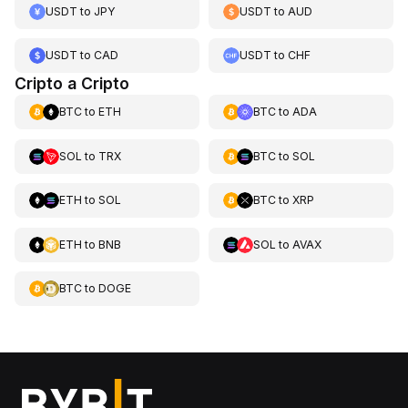
USDT
to
JPY
USDT
to
AUD
USDT
to
CAD
USDT
to
CHF
Cripto a Cripto
BTC
to
ETH
BTC
to
ADA
SOL
to
TRX
BTC
to
SOL
ETH
to
SOL
BTC
to
XRP
ETH
to
BNB
SOL
to
AVAX
BTC
to
DOGE