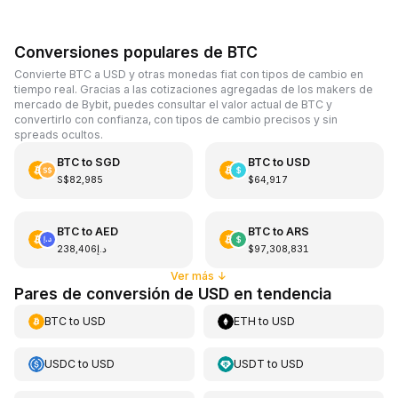
Conversiones populares de BTC
Convierte BTC a USD y otras monedas fiat con tipos de cambio en
tiempo real. Gracias a las cotizaciones agregadas de los makers de
mercado de Bybit, puedes consultar el valor actual de BTC y
convertirlo con confianza, con tipos de cambio precisos y sin
spreads ocultos.
BTC
to
SGD
BTC
to
USD
S$82,985
$64,917
BTC
to
AED
BTC
to
ARS
د.إ238,406
$97,308,831
Ver más
↓
Pares de conversión de USD en tendencia
BTC
to
USD
ETH
to
USD
USDC
to
USD
USDT
to
USD