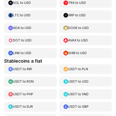
SOL
to
USD
TRX
to
USD
LTC
to
USD
XRP
to
USD
ADA
to
USD
DOGE
to
USD
DOT
to
USD
AVAX
to
USD
LINK
to
USD
SHIB
to
USD
Stablecoins a fiat
USDT
to
INR
USDT
to
PLN
USDT
to
RON
USDT
to
USD
USDT
to
PHP
USDT
to
VND
USDT
to
EUR
USDT
to
GBP