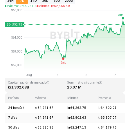
24H
7D
14D
30D
60D
200D
Máximo
:
kr
65,241.4
Mínimo
:
kr
62,456.49
Última actualización: 2026-08-07, 15:25 GMT+0
Máximo histórico
Mínimo histórico
kr126,080.00
kr67.81
Capitalización de mercado
Suministro circulante
kr1,302.68B
20.07 M
Período
Máximo
Mínimo
Promedio
C
24 hora(s)
kr64,941.67
kr64,262.75
kr64,602.21
7 días
kr64,941.67
kr62,802.63
kr63,807.07
30 días
kr66,520.98
kr62,247.13
kr64,179.75