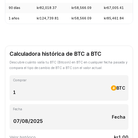
90 días
kr82,018.37
kr58,566.09
kr67,005.41
1 años
kr124,739.81
kr58,566.09
kr85,461.84
Calculadora histórica de BTC a BTC
Descubre cuánto valía tu BTC (Bitcoin) en BTC en cualquier fecha pasada y
compara el tipo de cambio de BTC a BTC con el valor actual.
Comprar
BTC
Fecha
Fecha
kr1.00
Valor histórico