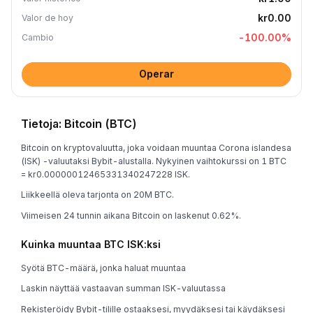
kr0.00
Valor de hoy
-100.00
%
Cambio
Operar
Tietoja: Bitcoin (BTC)
Bitcoin on kryptovaluutta, joka voidaan muuntaa Corona islandesa
(ISK) -valuutaksi Bybit-alustalla. Nykyinen vaihtokurssi on 1 BTC
= kr0.00000012465331340247228 ISK.
Liikkeellä oleva tarjonta on 20M BTC.
Viimeisen 24 tunnin aikana Bitcoin on laskenut 0.62%.
Kuinka muuntaa BTC ISK:ksi
Syötä BTC-määrä, jonka haluat muuntaa
Laskin näyttää vastaavan summan ISK-valuutassa
Rekisteröidy Bybit-tilille ostaaksesi, myydäksesi tai käydäksesi