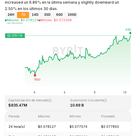
increased un 6.86% en la última semana y slightly downward un
2.50% en los últimos 30 días.
24H
7D
14D
30D
60D
200D
Máximo
:
$
0.078118
Mínimo
:
$
0.072308
Última actualización: 2026-08-10, 08:43 GMT+0
Máximo histórico
Mínimo histórico
$1.29
$0.067711
Capitalización de mercado
Suministro circulante
$835.47M
10.69 B
Período
Máximo
Mínimo
Promedio
C
24 hora(s)
$0.078127
$0.077574
$0.077850
+