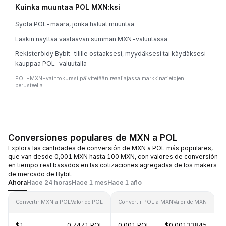
Kuinka muuntaa POL MXN:ksi
Syötä POL-määrä, jonka haluat muuntaa
Laskin näyttää vastaavan summan MXN-valuutassa
Rekisteröidy Bybit-tilille ostaaksesi, myydäksesi tai käydäksesi
kauppaa POL-valuutalla
POL-MXN-vaihtokurssi päivitetään reaaliajassa markkinatietojen
perusteella.
Conversiones populares de MXN a POL
Explora las cantidades de conversión de MXN a POL más populares,
que van desde 0,001 MXN hasta 100 MXN, con valores de conversión
en tiempo real basados en las cotizaciones agregadas de los makers
de mercado de Bybit.
Ahora
Hace 24 horas
Hace 1 mes
Hace 1 año
Convertir MXN a POL
Valor de POL
Convertir POL a MXN
Valor de MXN
$1
0.7471 POL
0.001 POL
$0.00133845