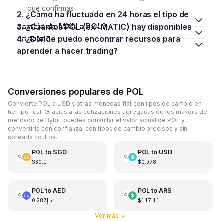
que confirmas.
2. ¿Cómo ha fluctuado en 24 horas el tipo de
cambio de MXN a POL?
3. ¿Cuántos POL (ex-MATIC) hay disponibles
en total?
4. ¿Dónde puedo encontrar recursos para
aprender a hacer trading?
Conversiones populares de POL
Convierte POL a USD y otras monedas fiat con tipos de cambio en
tiempo real. Gracias a las cotizaciones agregadas de los makers de
mercado de Bybit, puedes consultar el valor actual de POL y
convertirlo con confianza, con tipos de cambio precisos y sin
spreads ocultos.
POL
to
SGD
POL
to
USD
S$0.1
$0.078
POL
to
AED
POL
to
ARS
د.إ0.287
$117.11
Ver más
↓