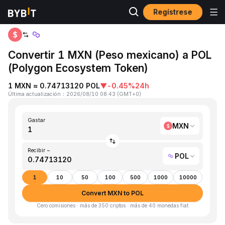
Regístrese
Inicio
MXN to POL
Convertir 1 MXN (Peso mexicano) a POL
(Polygon Ecosystem Token)
1 MXN ≈ 0.74713120 POL
▼
-0.45%
24h
Última actualización
：
2026/08/10 08:43
(
GMT+0
)
Gastar
MXN
Recibir ~
POL
1
10
50
100
500
1000
10000
Convert MXN to POL
Cero comisiones · más de 350 criptos · más de 40 monedas fiat