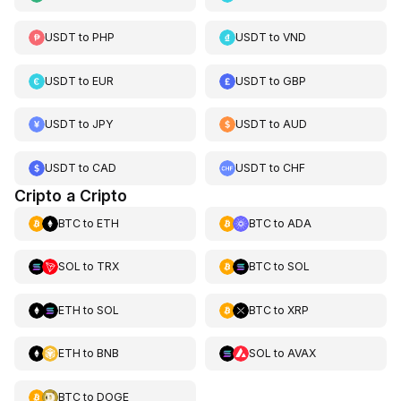
USDT
to
PHP
USDT
to
VND
USDT
to
EUR
USDT
to
GBP
USDT
to
JPY
USDT
to
AUD
USDT
to
CAD
USDT
to
CHF
Cripto a Cripto
BTC
to
ETH
BTC
to
ADA
SOL
to
TRX
BTC
to
SOL
ETH
to
SOL
BTC
to
XRP
ETH
to
BNB
SOL
to
AVAX
BTC
to
DOGE