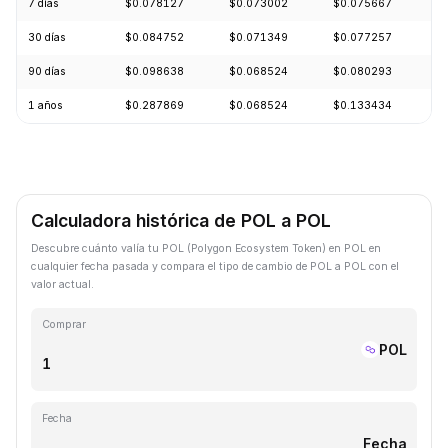
7 días
$0.078127
$0.073002
$0.075667
+
30 días
$0.084752
$0.071349
$0.077257
-
90 días
$0.098638
$0.068524
$0.080293
+
1 años
$0.287869
$0.068524
$0.133434
-
Calculadora histórica de POL a POL
Descubre cuánto valía tu POL (Polygon Ecosystem Token) en POL en
cualquier fecha pasada y compara el tipo de cambio de POL a POL con el
valor actual.
Comprar
POL
Fecha
Fecha