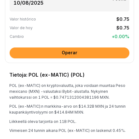
$0.75
Valor histórico
$0.75
Valor de hoy
+
0.00
%
Cambio
Operar
Tietoja: POL (ex-MATIC) (POL)
POL (ex-MATIC) on kryptovaluutta, joka voidaan muuntaa Peso
mexicano (MXN) -valuutaksi Bybit-alustalla. Nykyinen
vaihtokurssi on 1 POL = $0.7471312004381196 MXN.
POL (ex-MATIC):n markkina-arvo on $14.32B MXN ja 24 tunnin
kaupankäyntivolyymi on $414.84M MXN.
Liikkeellä oleva tarjonta on 11B POL.
Viimeisen 24 tunnin aikana POL (ex-MATIC) on laskenut 0.45%.