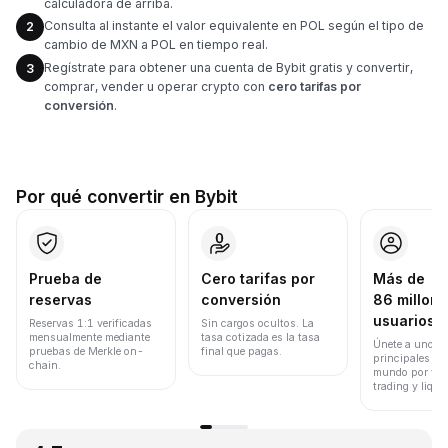
calculadora de arriba.
Consulta al instante el valor equivalente en POL según el tipo de
2
cambio de MXN a POL en tiempo real.
Regístrate para obtener una cuenta de Bybit gratis y convertir,
3
comprar, vender u operar crypto con
cero tarifas por
conversión
.
Por qué convertir en Bybit
Prueba de
Cero tarifas por
Más de
reservas
conversión
86 millone
usuarios
Reservas 1:1 verificadas
Sin cargos ocultos. La
mensualmente mediante
tasa cotizada es la tasa
Únete a uno de
pruebas de Merkle on-
final que pagas.
principales ex
chain.
mundo por vol
trading y liqui