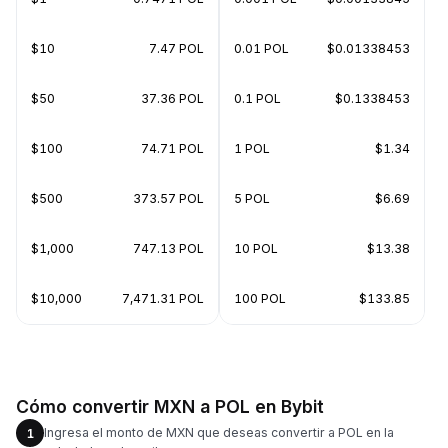
$10
7.47 POL
0.01 POL
$0.01338453
$50
37.36 POL
0.1 POL
$0.1338453
$100
74.71 POL
1 POL
$1.34
$500
373.57 POL
5 POL
$6.69
$1,000
747.13 POL
10 POL
$13.38
$10,000
7,471.31 POL
100 POL
$133.85
Cómo convertir MXN a POL en Bybit
Ingresa el monto de MXN que deseas convertir a POL en la
1