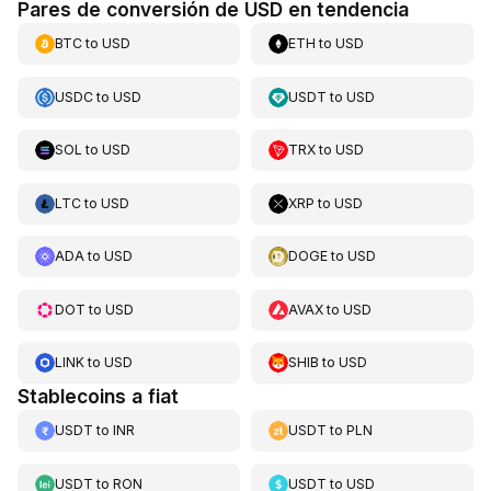
Pares de conversión de USD en tendencia
BTC
to
USD
ETH
to
USD
USDC
to
USD
USDT
to
USD
SOL
to
USD
TRX
to
USD
LTC
to
USD
XRP
to
USD
ADA
to
USD
DOGE
to
USD
DOT
to
USD
AVAX
to
USD
LINK
to
USD
SHIB
to
USD
Stablecoins a fiat
USDT
to
INR
USDT
to
PLN
USDT
to
RON
USDT
to
USD