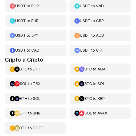
USDT
to
PHP
USDT
to
VND
USDT
to
EUR
USDT
to
GBP
USDT
to
JPY
USDT
to
AUD
USDT
to
CAD
USDT
to
CHF
Cripto a Cripto
BTC
to
ETH
BTC
to
ADA
SOL
to
TRX
BTC
to
SOL
ETH
to
SOL
BTC
to
XRP
ETH
to
BNB
SOL
to
AVAX
BTC
to
DOGE