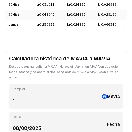
30 días
kr0.031011
kr0.024265
kr0.026926
-
90 días
kr0.042040
kr0.024265
kr0.029160
+
1 años
kr0.250822
kr0.024265
kr0.066340
-
Calculadora histórica de MAVIA a MAVIA
Descubre cuánto valía tu MAVIA (Heroes of Mavia) en MAVIA en cualquier
fecha pasada y compara el tipo de cambio de MAVIA a MAVIA con el valor
actual.
Comprar
MAVIA
Fecha
Fecha