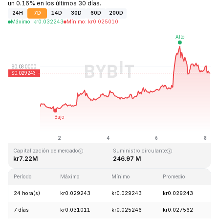
un 0.16% en los últimos 30 días.
24H
7D
14D
30D
60D
200D
Máximo
:
kr
0.032243
Mínimo
:
kr
0.025010
Última actualización: 2026-08-08, 04:19 GMT+0
Máximo histórico
Mínimo histórico
kr10.59
kr0.023019
Capitalización de mercado
Suministro circulante
kr7.22M
246.97 M
Período
Máximo
Mínimo
Promedio
C
24 hora(s)
kr0.029243
kr0.029243
kr0.029243
-
7 días
kr0.031011
kr0.025246
kr0.027562
+