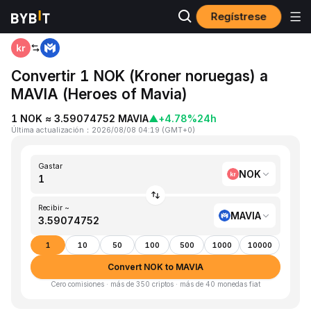
Regístrese
Inicio
NOK to MAVIA
Convertir 1 NOK (Kroner noruegas) a
MAVIA (Heroes of Mavia)
1 NOK ≈ 3.59074752 MAVIA
▲
+4.78%
24h
Última actualización
：
2026/08/08 04:19
(
GMT+0
)
Gastar
NOK
Recibir ~
MAVIA
1
10
50
100
500
1000
10000
Convert NOK to MAVIA
Cero comisiones · más de 350 criptos · más de 40 monedas fiat