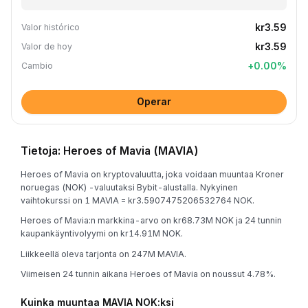
kr3.59
Valor histórico
kr3.59
Valor de hoy
+
0.00
%
Cambio
Operar
Tietoja: Heroes of Mavia (MAVIA)
Heroes of Mavia on kryptovaluutta, joka voidaan muuntaa Kroner
noruegas (NOK) -valuutaksi Bybit-alustalla. Nykyinen
vaihtokurssi on 1 MAVIA = kr3.5907475206532764 NOK.
Heroes of Mavia:n markkina-arvo on kr68.73M NOK ja 24 tunnin
kaupankäyntivolyymi on kr14.91M NOK.
Liikkeellä oleva tarjonta on 247M MAVIA.
Viimeisen 24 tunnin aikana Heroes of Mavia on noussut 4.78%.
Kuinka muuntaa MAVIA NOK:ksi