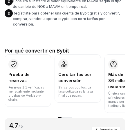
Consulta al instante el valor equivalente en MAVIA según el tipo
2
de cambio de NOK a MAVIA en tiempo real.
Regístrate para obtener una cuenta de Bybit gratis y convertir,
3
comprar, vender u operar crypto con
cero tarifas por
conversión
.
Por qué convertir en Bybit
Prueba de
Cero tarifas por
Más de
reservas
conversión
86 millone
usuarios
Reservas 1:1 verificadas
Sin cargos ocultos. La
mensualmente mediante
tasa cotizada es la tasa
Únete a uno de
pruebas de Merkle on-
final que pagas.
principales ex
chain.
mundo por vol
trading y liqui
4.7
/ 5