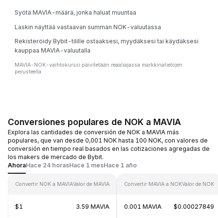
Syötä MAVIA-määrä, jonka haluat muuntaa
Laskin näyttää vastaavan summan NOK-valuutassa
Rekisteröidy Bybit-tilille ostaaksesi, myydäksesi tai käydäksesi
kauppaa MAVIA-valuutalla
MAVIA-NOK-vaihtokurssi päivitetään reaaliajassa markkinatietojen
perusteella.
Conversiones populares de NOK a MAVIA
Explora las cantidades de conversión de NOK a MAVIA más
populares, que van desde 0,001 NOK hasta 100 NOK, con valores de
conversión en tiempo real basados en las cotizaciones agregadas de
los makers de mercado de Bybit.
Ahora
Hace 24 horas
Hace 1 mes
Hace 1 año
Convertir NOK a MAVIA
Valor de MAVIA
Convertir MAVIA a NOK
Valor de NOK
$1
3.59 MAVIA
0.001 MAVIA
$0.00027849