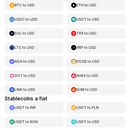
BTC
to
USD
ETH
to
USD
USDC
to
USD
USDT
to
USD
SOL
to
USD
TRX
to
USD
LTC
to
USD
XRP
to
USD
ADA
to
USD
DOGE
to
USD
DOT
to
USD
AVAX
to
USD
LINK
to
USD
SHIB
to
USD
Stablecoins a fiat
USDT
to
INR
USDT
to
PLN
USDT
to
RON
USDT
to
USD