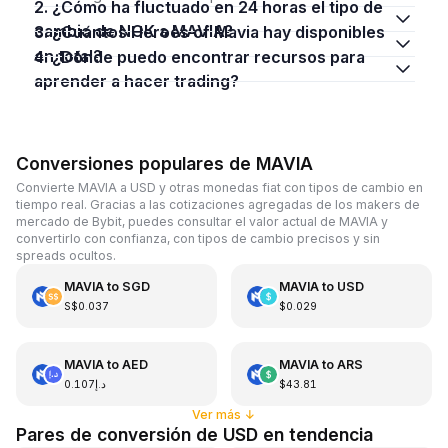
2. ¿Cómo ha fluctuado en 24 horas el tipo de
cambio de NOK a MAVIA?
3. ¿Cuántos Heroes of Mavia hay disponibles
en total?
4. ¿Dónde puedo encontrar recursos para
aprender a hacer trading?
Conversiones populares de MAVIA
Convierte MAVIA a USD y otras monedas fiat con tipos de cambio en
tiempo real. Gracias a las cotizaciones agregadas de los makers de
mercado de Bybit, puedes consultar el valor actual de MAVIA y
convertirlo con confianza, con tipos de cambio precisos y sin
spreads ocultos.
MAVIA
to
SGD
MAVIA
to
USD
S$0.037
$0.029
MAVIA
to
AED
MAVIA
to
ARS
د.إ0.107
$43.81
Ver más
↓
Pares de conversión de USD en tendencia