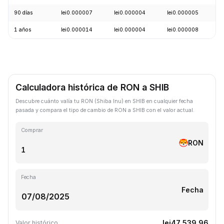
90 días
lei0.000007
lei0.000004
lei0.000005
-
1 años
lei0.000014
lei0.000004
lei0.000008
-
Calculadora histórica de RON a SHIB
Descubre cuánto valía tu RON (Shiba Inu) en SHIB en cualquier fecha
pasada y compara el tipo de cambio de RON a SHIB con el valor actual.
Comprar
RON
Fecha
Fecha
lei47,539.96
Valor histórico