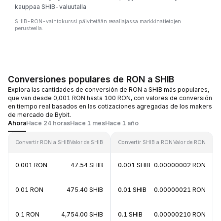
kauppaa SHIB-valuutalla
SHIB-RON-vaihtokurssi päivitetään reaaliajassa markkinatietojen
perusteella.
Conversiones populares de RON a SHIB
Explora las cantidades de conversión de RON a SHIB más populares,
que van desde 0,001 RON hasta 100 RON, con valores de conversión
en tiempo real basados en las cotizaciones agregadas de los makers
de mercado de Bybit.
Ahora
Hace 24 horas
Hace 1 mes
Hace 1 año
Convertir RON a SHIB
Valor de SHIB
Convertir SHIB a RON
Valor de RON
0.001 RON
47.54 SHIB
0.001 SHIB
0.00000002 RON
0.01 RON
475.40 SHIB
0.01 SHIB
0.00000021 RON
0.1 RON
4,754.00 SHIB
0.1 SHIB
0.00000210 RON