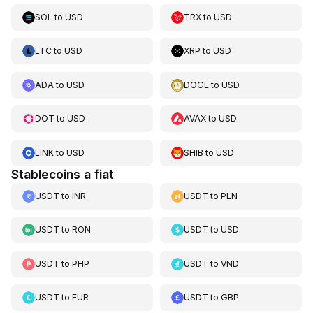
SOL
to
USD
TRX
to
USD
LTC
to
USD
XRP
to
USD
ADA
to
USD
DOGE
to
USD
DOT
to
USD
AVAX
to
USD
LINK
to
USD
SHIB
to
USD
Stablecoins a fiat
USDT
to
INR
USDT
to
PLN
USDT
to
RON
USDT
to
USD
USDT
to
PHP
USDT
to
VND
USDT
to
EUR
USDT
to
GBP