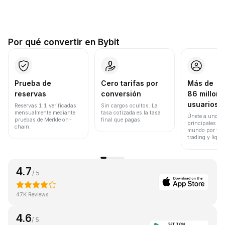
Por qué convertir en Bybit
Prueba de
Cero tarifas por
Más de
reservas
conversión
86 millone
usuarios
Reservas 1:1 verificadas
Sin cargos ocultos. La
mensualmente mediante
tasa cotizada es la tasa
Únete a uno de
pruebas de Merkle on-
final que pagas.
principales ex
chain.
mundo por vol
trading y liqui
4.7
/ 5
47K Reviews
4.6
/ 5