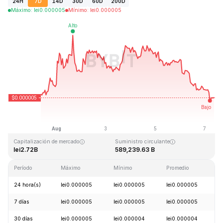
24H
7D
14D
30D
60D
200D
Máximo
:
lei
0.000005
Mínimo
:
lei
0.000005
Última actualización: 2026-08-07, 08:53 GMT+0
Máximo histórico
Mínimo histórico
lei0.000086
lei0.000000
Capitalización de mercado
Suministro circulante
lei2.72B
589,239.63 B
Período
Máximo
Mínimo
Promedio
C
24 hora(s)
lei0.000005
lei0.000005
lei0.000005
-
7 días
lei0.000005
lei0.000005
lei0.000005
-
30 días
lei0.000005
lei0.000004
lei0.000004
+