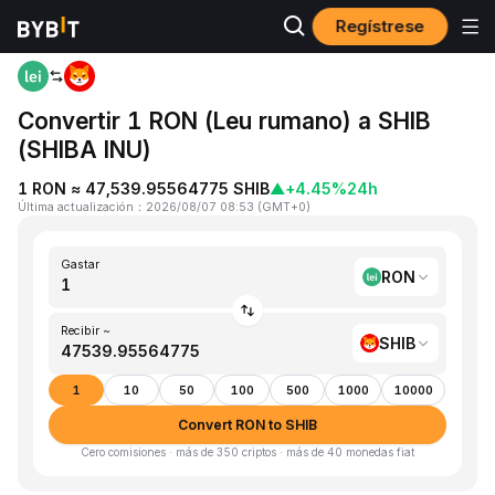
Regístrese
Inicio
RON to SHIB
Convertir 1 RON (Leu rumano) a SHIB
(SHIBA INU)
1 RON ≈ 47,539.95564775 SHIB
▲
+4.45%
24h
Última actualización
：
2026/08/07 08:53
(
GMT+0
)
Gastar
RON
Recibir ~
SHIB
1
10
50
100
500
1000
10000
Convert RON to SHIB
Cero comisiones · más de 350 criptos · más de 40 monedas fiat