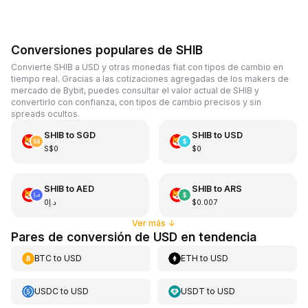
Conversiones populares de SHIB
Convierte SHIB a USD y otras monedas fiat con tipos de cambio en
tiempo real. Gracias a las cotizaciones agregadas de los makers de
mercado de Bybit, puedes consultar el valor actual de SHIB y
convertirlo con confianza, con tipos de cambio precisos y sin
spreads ocultos.
SHIB
to
SGD
SHIB
to
USD
S$0
$0
SHIB
to
AED
SHIB
to
ARS
د.إ0
$0.007
Ver más
↓
Pares de conversión de USD en tendencia
BTC
to
USD
ETH
to
USD
USDC
to
USD
USDT
to
USD