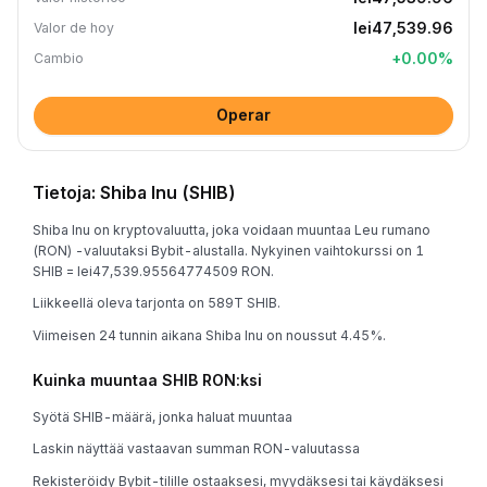
lei47,539.96
Valor de hoy
+
0.00
%
Cambio
Operar
Tietoja: Shiba Inu (SHIB)
Shiba Inu on kryptovaluutta, joka voidaan muuntaa Leu rumano
(RON) -valuutaksi Bybit-alustalla. Nykyinen vaihtokurssi on 1
SHIB = lei47,539.95564774509 RON.
Liikkeellä oleva tarjonta on 589T SHIB.
Viimeisen 24 tunnin aikana Shiba Inu on noussut 4.45%.
Kuinka muuntaa SHIB RON:ksi
Syötä SHIB-määrä, jonka haluat muuntaa
Laskin näyttää vastaavan summan RON-valuutassa
Rekisteröidy Bybit-tilille ostaaksesi, myydäksesi tai käydäksesi