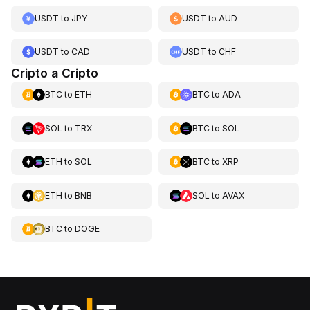
USDT
to
JPY
USDT
to
AUD
USDT
to
CAD
USDT
to
CHF
Cripto a Cripto
BTC
to
ETH
BTC
to
ADA
SOL
to
TRX
BTC
to
SOL
ETH
to
SOL
BTC
to
XRP
ETH
to
BNB
SOL
to
AVAX
BTC
to
DOGE