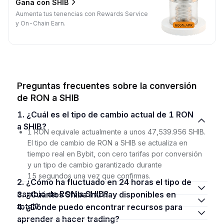
Gana con SHIB
Aumenta tus tenencias con Rewards Service
y On-Chain Earn.
Preguntas frecuentes sobre la conversión
de RON a SHIB
1. ¿Cuál es el tipo de cambio actual de 1 RON
a SHIB?
1 RON equivale actualmente a unos 47,539.956 SHIB.
El tipo de cambio de RON a SHIB se actualiza en
tiempo real en Bybit, con cero tarifas por conversión
y un tipo de cambio garantizado durante
15 segundos una vez que confirmas.
2. ¿Cómo ha fluctuado en 24 horas el tipo de
cambio de RON a SHIB?
3. ¿Cuántos Shiba Inu hay disponibles en
total?
4. ¿Dónde puedo encontrar recursos para
aprender a hacer trading?