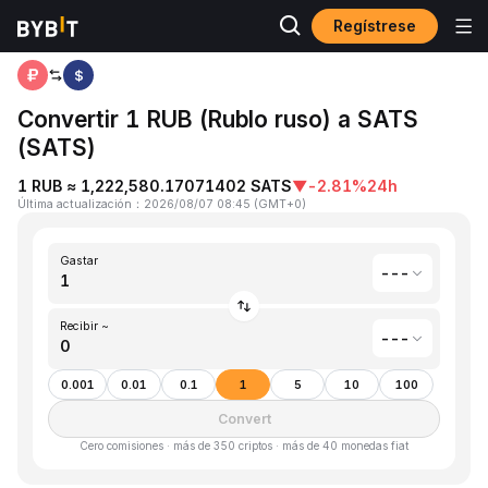
Regístrese
Inicio
Rublo ruso(RUB) to Satoshis Vision(SATS)
$
Convertir 1 RUB (Rublo ruso) a SATS
(SATS)
1 RUB ≈ 1,222,580.17071402 SATS
▼
-2.81%
24h
Última actualización
：
2026/08/07 08:45
(
GMT+0
)
Gastar
---
Recibir ~
---
0.001
0.01
0.1
1
5
10
100
Convert
Cero comisiones · más de 350 criptos · más de 40 monedas fiat