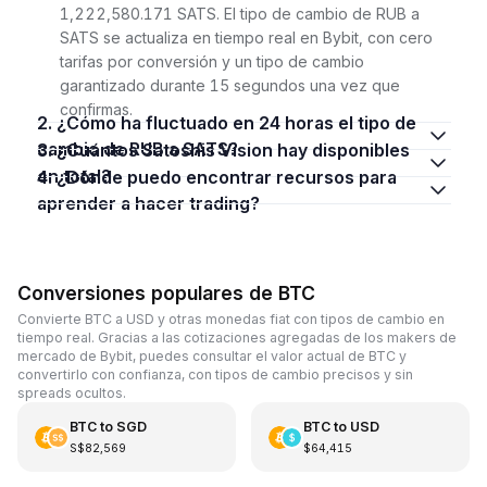
1,222,580.171 SATS. El tipo de cambio de RUB a
SATS se actualiza en tiempo real en Bybit, con cero
tarifas por conversión y un tipo de cambio
garantizado durante 15 segundos una vez que
confirmas.
2. ¿Cómo ha fluctuado en 24 horas el tipo de
cambio de RUB a SATS?
3. ¿Cuántos Satoshis Vision hay disponibles
en total?
4. ¿Dónde puedo encontrar recursos para
aprender a hacer trading?
Conversiones populares de BTC
Convierte BTC a USD y otras monedas fiat con tipos de cambio en
tiempo real. Gracias a las cotizaciones agregadas de los makers de
mercado de Bybit, puedes consultar el valor actual de BTC y
convertirlo con confianza, con tipos de cambio precisos y sin
spreads ocultos.
BTC
to
SGD
BTC
to
USD
S$82,569
$64,415