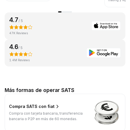
trading y liqui
4.7
/ 5
47K Reviews
4.6
/ 5
1.4M Reviews
Más formas de operar SATS
Compra SATS con fiat
Compra con tarjeta bancaria, transferencia
bancaria o P2P en más de 60 monedas.