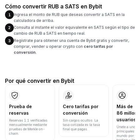
Cómo convertir RUB a SATS en Bybit
Ingresa el monto de RUB que deseas convertir a SATS en la
1
calculadora de arriba.
Consulta al instante el valor equivalente en SATS según el tipo de
2
cambio de RUB a SATS en tiempo real.
Regístrate para obtener una cuenta de Bybit gratis y convertir,
3
comprar, vender u operar crypto con
cero tarifas por
conversión
.
Por qué convertir en Bybit
Prueba de
Cero tarifas por
Más de
reservas
conversión
86 millone
usuarios
Reservas 1:1 verificadas
Sin cargos ocultos. La
mensualmente mediante
tasa cotizada es la tasa
Únete a uno de
pruebas de Merkle on-
final que pagas.
principales ex
chain.
mundo por vol