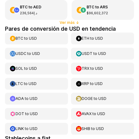
BTC
to
AED
BTC
to
ARS
د.إ236,564
$96,602,372
Ver más
↓
Pares de conversión de USD en tendencia
BTC
to
USD
ETH
to
USD
USDC
to
USD
USDT
to
USD
SOL
to
USD
TRX
to
USD
LTC
to
USD
XRP
to
USD
ADA
to
USD
DOGE
to
USD
DOT
to
USD
AVAX
to
USD
LINK
to
USD
SHIB
to
USD
Stablecoins a fiat