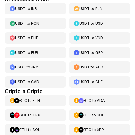
USDT
to
INR
USDT
to
PLN
USDT
to
RON
USDT
to
USD
USDT
to
PHP
USDT
to
VND
USDT
to
EUR
USDT
to
GBP
USDT
to
JPY
USDT
to
AUD
USDT
to
CAD
USDT
to
CHF
Cripto a Cripto
BTC
to
ETH
BTC
to
ADA
SOL
to
TRX
BTC
to
SOL
ETH
to
SOL
BTC
to
XRP