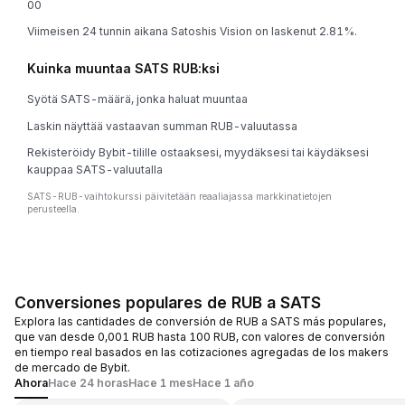
0
0
Viimeisen 24 tunnin aikana Satoshis Vision on laskenut 2.81%.
Kuinka muuntaa SATS RUB:ksi
Syötä SATS-määrä, jonka haluat muuntaa
Laskin näyttää vastaavan summan RUB-valuutassa
Rekisteröidy Bybit-tilille ostaaksesi, myydäksesi tai käydäksesi
kauppaa SATS-valuutalla
SATS-RUB-vaihtokurssi päivitetään reaaliajassa markkinatietojen
perusteella.
Conversiones populares de RUB a SATS
Explora las cantidades de conversión de RUB a SATS más populares,
que van desde 0,001 RUB hasta 100 RUB, con valores de conversión
en tiempo real basados en las cotizaciones agregadas de los makers
de mercado de Bybit.
Ahora
Hace 24 horas
Hace 1 mes
Hace 1 año