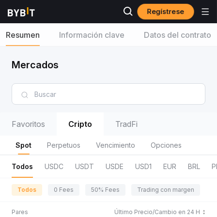
Regístrese
Resumen
Información clave
Datos del contrato
Mercados
Favoritos
Cripto
TradFi
Spot
Perpetuos
Vencimiento
Opciones
Todos
USDC
USDT
USDE
USD1
EUR
BRL
P
Todos
0 Fees
50% Fees
Trading con margen
R
Pares
Último Precio/Cambio en 24 H