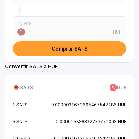
Invierte
HUF
Ft
Comprar SATS
Convertir SATS a HUF
SATS
HUF
1 SATS
0.0000031672665467542186 HUF
5 SATS
0.000015836332733771093 HUF
10 SATS
0.000031672665467542186 HUF