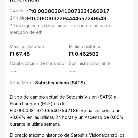
24h Bajo
Ft
0.0000030410073234360917
24h Alto
Ft
0.0000032294444557249543
* Los siguientes datos muestran la información de
mercado de eth
Máximo histórico
Mínimo histórico
Ft
67.48
Ft
0.462582
Capitalización de mercado
Suministro circulante
--
--
Read More
:
Satoshis Vision (SATS)
El tipo de cambio actual de Satoshis Vision (SATS) a
Florín húngaro (HUF) es de
Ft0.0000031672665467542186. Se ha Descenso un
-0.64% en las últimas 24 horas y un Ascenso de 0.00%
durante la última semana.
El precio máximo histórico de Satoshis Visionalcanzó los