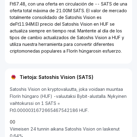
Ft67.48, con una oferta en circulación de -- SATS de una
oferta total máxima de 21.00M SATS. El valor de mercado
totalmente consolidado de Satoshis Vision es
deFt11.94M.El precio del Satoshis Vision en HUF se
actualiza siempre en tiempo real. Mantente al día de los
tipos de cambio actualizados de Satoshis Vision a HUF y
utiliza nuestra herramienta para convertir diferentes
criptomonedas populares a Florín húngarosin esfuerzo.
Tietoja: Satoshis Vision (SATS)
Satoshis Vision on kryptovaluutta, joka voidaan muuntaa
Florín húngaro (HUF) -valuutaksi Bybit-alustalla. Nykyinen
vaihtokurssi on 1 SATS =
Ft0.0000031672665467542186 HUF.
0
0
Viimeisen 24 tunnin aikana Satoshis Vision on laskenut
0.64%.