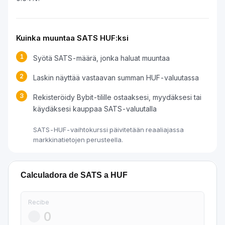
Kuinka muuntaa SATS HUF:ksi
1
Syötä SATS-määrä, jonka haluat muuntaa
2
Laskin näyttää vastaavan summan HUF-valuutassa
3
Rekisteröidy Bybit-tilille ostaaksesi, myydäksesi tai
käydäksesi kauppaa SATS-valuutalla
SATS-HUF-vaihtokurssi päivitetään reaaliajassa
markkinatietojen perusteella.
Calculadora de SATS a HUF
Recibe