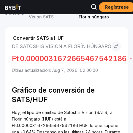
Regístrese
Precio de Satoshis
Satoshis Vision to
Mercados
Vision SATS
Florín húngaro
Convertir SATS a HUF
DE SATOSHIS VISION A FLORÍN HÚNGARO
Ft
0.0000031672665467542186
-
Última actualización: Aug 7, 2026, 02:00:00
Gráfico de conversión de
SATS/
HUF
Hoy, el tipo de cambio de Satoshis Vision (SATS) a
Florín húngaro (HUF) está a
Ft0.0000031672665467542186 HUF, lo que supone
una -0.64% Descenso en las últimas 24 horas. Durante