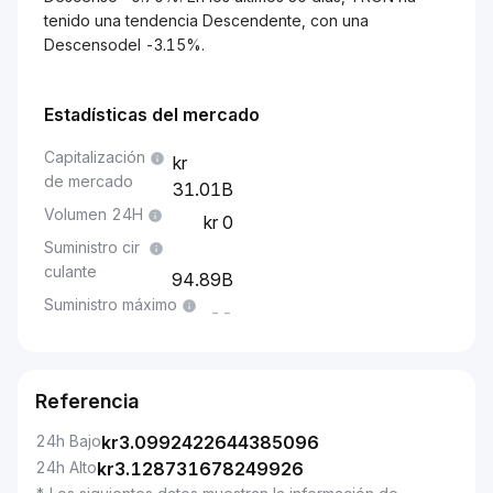
tenido una tendencia Descendente, con una
Descensodel -3.15%.
Estadísticas del mercado
Capitalización
de mercado
31.01B
Volumen 24H
0
Suministro cir
culante
94.89B
Suministro máximo
--
Referencia
24h Bajo
kr
3.0992422644385096
24h Alto
kr
3.128731678249926