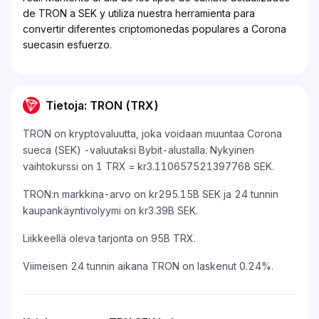
de TRON a SEK y utiliza nuestra herramienta para
convertir diferentes criptomonedas populares a Corona
suecasin esfuerzo.
Tietoja: TRON (TRX)
TRON on kryptovaluutta, joka voidaan muuntaa Corona
sueca (SEK) -valuutaksi Bybit-alustalla. Nykyinen
vaihtokurssi on 1 TRX = kr3.110657521397768 SEK.
TRON:n markkina-arvo on kr295.15B SEK ja 24 tunnin
kaupankäyntivolyymi on kr3.39B SEK.
Liikkeellä oleva tarjonta on 95B TRX.
Viimeisen 24 tunnin aikana TRON on laskenut 0.24%.