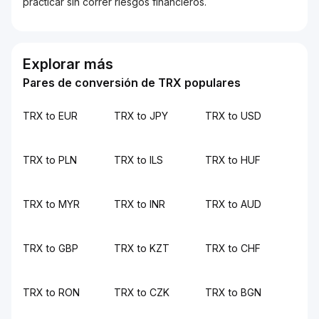
practicar sin correr riesgos financieros.
Explorar más
Pares de conversión de TRX populares
TRX to EUR
TRX to JPY
TRX to USD
TRX to PLN
TRX to ILS
TRX to HUF
TRX to MYR
TRX to INR
TRX to AUD
TRX to GBP
TRX to KZT
TRX to CHF
TRX to RON
TRX to CZK
TRX to BGN