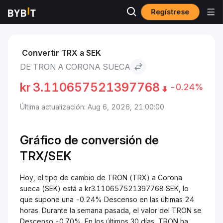
Regístrese
Mercados
Precio de TRON TRX
TRON to Corona sueca
Convertir TRX a SEK
DE TRON A CORONA SUECA
kr
3.110657521397768
-0.24%
Última actualización: Aug 6, 2026, 21:00:00
Gráfico de conversión de
TRX/
SEK
Hoy, el tipo de cambio de TRON (TRX) a Corona
sueca (SEK) está a kr3.110657521397768 SEK, lo
que supone una -0.24% Descenso en las últimas 24
horas. Durante la semana pasada, el valor del TRON se
Descenso -0.70%. En los últimos 30 días, TRON ha