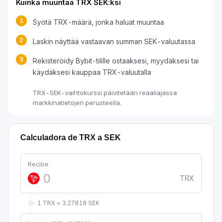
Kuinka muuntaa TRX SEK:ksi
1
Syötä TRX-määrä, jonka haluat muuntaa
2
Laskin näyttää vastaavan summan SEK-valuutassa
3
Rekisteröidy Bybit-tilille ostaaksesi, myydäksesi tai
käydäksesi kauppaa TRX-valuutalla
TRX-SEK-vaihtokurssi päivitetään reaaliajassa
markkinatietojen perusteella.
Calculadora de TRX a SEK
Recibe
TRX
1 TRX ≈ 3.27818 SEK