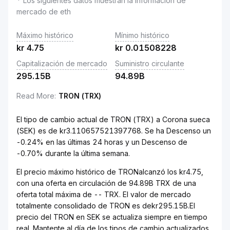
* Los siguientes datos muestran la información de
mercado de eth
Máximo histórico
Mínimo histórico
kr
4.75
kr
0.01508228
Capitalización de mercado
Suministro circulante
295.15B
94.89B
Read More
:
TRON (TRX)
El tipo de cambio actual de TRON (TRX) a Corona sueca
(SEK) es de kr3.110657521397768. Se ha Descenso un
-0.24% en las últimas 24 horas y un Descenso de
-0.70% durante la última semana.
El precio máximo histórico de TRONalcanzó los kr4.75,
con una oferta en circulación de 94.89B TRX de una
oferta total máxima de -- TRX. El valor de mercado
totalmente consolidado de TRON es dekr295.15B.El
precio del TRON en SEK se actualiza siempre en tiempo
real. Mantente al día de los tipos de cambio actualizados