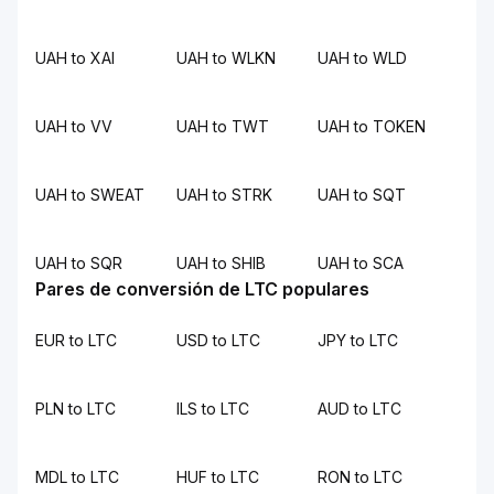
UAH to XAI
UAH to WLKN
UAH to WLD
UAH to VV
UAH to TWT
UAH to TOKEN
UAH to SWEAT
UAH to STRK
UAH to SQT
UAH to SQR
UAH to SHIB
UAH to SCA
Pares de conversión de LTC populares
EUR to LTC
USD to LTC
JPY to LTC
PLN to LTC
ILS to LTC
AUD to LTC
MDL to LTC
HUF to LTC
RON to LTC