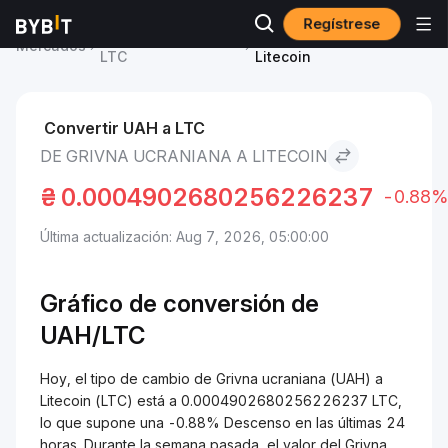
Regístrese
Precio de Litecoin
Grivna ucraniana to
Mercados
LTC
Litecoin
Convertir UAH a LTC
DE GRIVNA UCRANIANA A LITECOIN
₴
0.0004902680256226237
-0.88%
Última actualización: Aug 7, 2026, 05:00:00
Gráfico de conversión de
UAH/LTC
Hoy, el tipo de cambio de Grivna ucraniana (UAH) a
Litecoin (LTC) está a 0.0004902680256226237 LTC,
lo que supone una -0.88% Descenso en las últimas 24
horas. Durante la semana pasada, el valor del Grivna