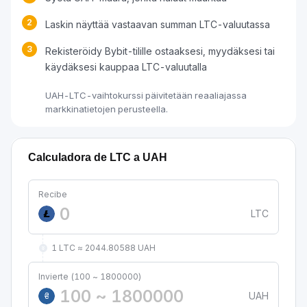
2
Laskin näyttää vastaavan summan LTC-valuutassa
3
Rekisteröidy Bybit-tilille ostaaksesi, myydäksesi tai
käydäksesi kauppaa LTC-valuutalla
UAH-LTC-vaihtokurssi päivitetään reaaliajassa
markkinatietojen perusteella.
Calculadora de LTC a UAH
Recibe
LTC
1 LTC ≈ 2044.80588 UAH
Invierte (100 ~ 1800000)
UAH
₴