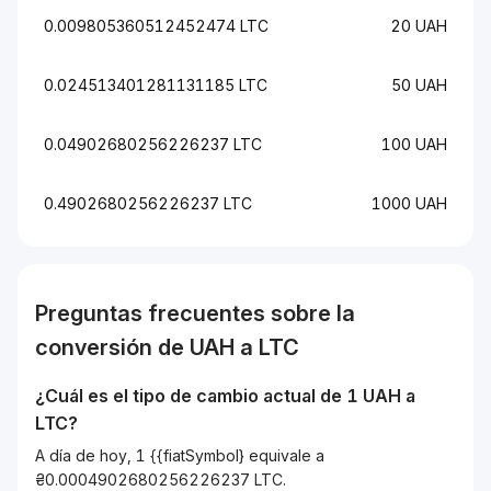
0.009805360512452474 LTC
20 UAH
0.024513401281131185 LTC
50 UAH
0.04902680256226237 LTC
100 UAH
0.4902680256226237 LTC
1000 UAH
Preguntas frecuentes sobre la
conversión de
UAH
a
LTC
¿Cuál es el tipo de cambio actual de 1
UAH
a
LTC
?
A día de hoy, 1 {{fiatSymbol} equivale a
₴0.0004902680256226237 LTC.