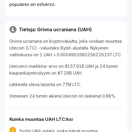
populares sin esfuerzo.
Tietoja: Grivna ucraniana (UAH)
Grivna ucraniana on kryptovaluutta, joka voidaan muuntaa
Litecoin (LTC) -valuutaksi Bybit-alustalla. Nykyinen
vaihtokurssi on 1 UAH = 0.0004902680256226237 LTC.
Litecoin:n markkina-arvo on ₴157.61B UAH ja 24 tunnin
kaupankäyntivolyymi on ₴7.29B UAH.
Liikkeellä oleva tarjonta on 77M LTC.
Viimeisen 24 tunnin aikana Litecoin on laskenut 0.88%.
Kuinka muuntaa UAH LTC:ksi
1
Syötä UAH-määrä, jonka haluat muuntaa