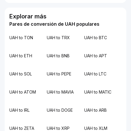
Explorar más
Pares de conversión de UAH populares
UAH to TON
UAH to TRX
UAH to BTC
UAH to ETH
UAH to BNB
UAH to APT
UAH to SOL
UAH to PEPE
UAH to LTC
UAH to ATOM
UAH to MAVIA
UAH to MATIC
UAH to IRL
UAH to DOGE
UAH to ARB
UAH to ZETA
UAH to XRP
UAH to XLM