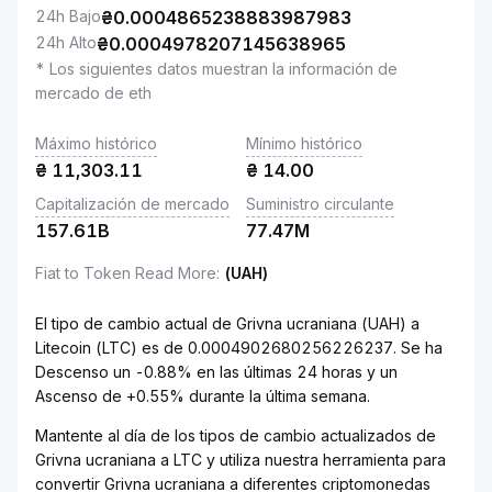
24h Bajo
₴
0.0004865238883987983
24h Alto
₴
0.0004978207145638965
* Los siguientes datos muestran la información de
mercado de eth
Máximo histórico
Mínimo histórico
₴
11,303.11
₴
14.00
Capitalización de mercado
Suministro circulante
157.61B
77.47M
Fiat to Token Read More
:
(UAH)
El tipo de cambio actual de Grivna ucraniana (UAH) a
Litecoin (LTC) es de 0.0004902680256226237. Se ha
Descenso un -0.88% en las últimas 24 horas y un
Ascenso de +0.55% durante la última semana.
Mantente al día de los tipos de cambio actualizados de
Grivna ucraniana a LTC y utiliza nuestra herramienta para
convertir Grivna ucraniana a diferentes criptomonedas