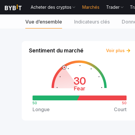
Acheter des cryptos
Marchés
Trader
Tr
Vue d’ensemble
Indicateurs clés
Donné
Sentiment du marché
Voir plus
30
Fear
50
50
Longue
Court