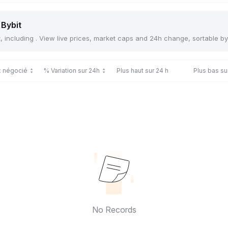
 Bybit
t, including . View live prices, market caps and 24h change, sortable b
x négocié
% Variation sur 24h
Plus haut sur 24 h
Plus bas su
No Records