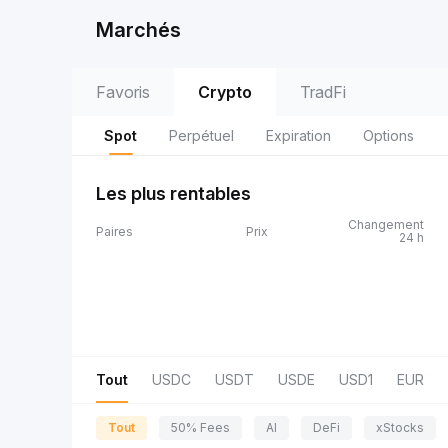
Marchés
Favoris
Crypto
TradFi
Spot
Perpétuel
Expiration
Options
Les plus rentables
Changement
Paires
Prix
24 h
Tout
USDC
USDT
USDE
USD1
EUR
Tout
50% Fees
AI
DeFi
xStocks