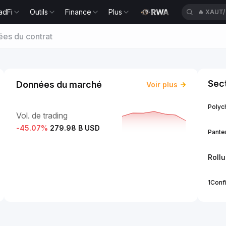
adFi
Outils
Finance
Plus
🔥
XAUT
es du contrat
Sect
Données du marché
Voir plus
Polych
Vol. de trading
-45.07
%
279.98 B USD
Panter
Roll