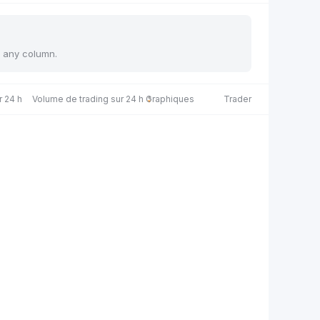
y any column.
r 24 h
Volume de trading sur 24 h
Graphiques
Trader