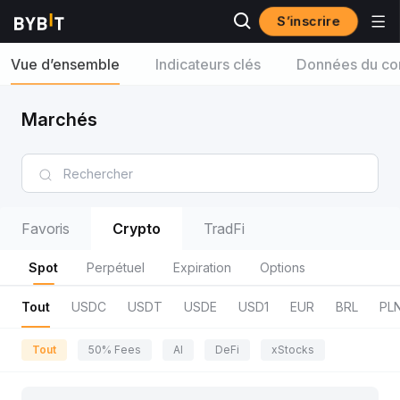
S’inscrire
Vue d’ensemble
Indicateurs clés
Données du con
Marchés
Favoris
Crypto
TradFi
Spot
Perpétuel
Expiration
Options
Tout
USDC
USDT
USDE
USD1
EUR
BRL
PL
Tout
50% Fees
AI
DeFi
xStocks