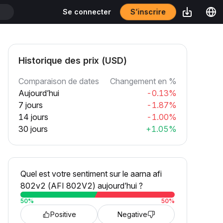
S’inscrire
Se connecter
T
Historique des prix (USD)
Comparaison de dates
Changement en %
Aujourd’hui
-0.13%
7 jours
-1.87%
14 jours
-1.00%
30 jours
+1.05%
Quel est votre sentiment sur le aarna afi
802v2 (AFI 802V2) aujourd’hui ?
50
%
50
%
Positive
Negative