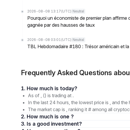
2026-08-08 13:17
(UTC)
Neutral
Pourquoi un économiste de premier plan affirme que
gagnée par des hausses de taux
2026-08-08 03:01
(UTC)
Neutral
TBL Hebdomadaire #180 : Trésor américain et la Fe
Frequently Asked Questions abou
1. How much is today?
As of , () is trading at .
In the last 24 hours, the lowest price is , and the 
The market cap is , ranking it # among all cryptoc
2. How much is one ?
3. Is a good investment?