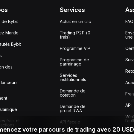
pos
Services
As
 de Bybit
Achat en un clic
FAQ
ez Mantle
Trading P2P (0
Envo
frais)
une 
utés Bybit
Programme VIP
Cent
s
Programme de
Sui
parrainage
ion des
Reto
Services
institutionnels
 lanceurs
Aca
Demande de
Frai
cotation
ment
API
Demande de
slamique
projet RWA
Véri
s frais et
l’au
API fiscale
sactions
encez votre parcours de trading avec 20 US
Audit