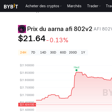
Acheter des cryptos
Marchés
Trader
Tra
Prix des cryptos
Prix du aarna afi 802v2 AFI 802V2
Prix du aarna afi 802v2
AFI 802
$21.64
-0.13%
24H
7D
14D
30D
60D
200D
1Y