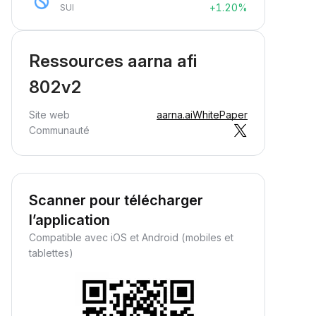
+1.20%
SUI
Ressources aarna afi
802v2
Site web
aarna.ai
WhitePaper
Communauté
Scanner pour télécharger
l’application
Compatible avec iOS et Android (mobiles et
tablettes)