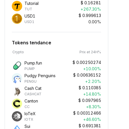
$
0.16281
Tutorial
+267.30%
TUT
$
0.999613
USD1
0.00%
USD1
Tokens tendance
Crypto
Prix et 24H%
$
0.00250274
Pump.fun
+10.00%
PUMP
$
0.00636152
Pudgy Penguins
+2.20%
PENGU
$
0.110385
Cash Cat
+14.80%
CASHCAT
$
0.097965
Canton
+8.30%
CC
$
0.00312466
IoTeX
+46.60%
IOTX
$
0.691381
Sui