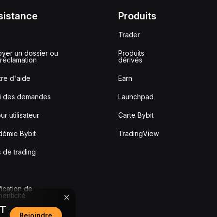
sistance
Produits
Trader
yer un dossier ou
Produits
réclamation
dérivés
re d'aide
Earn
vi des demandes
Launchpad
ur utilisateur
Carte Bybit
démie Bybit
TradingView
s de trading
fication de
thenticité
DT
Rejoindre