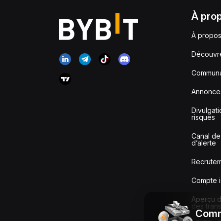
À pro
À propos
Découvr
Communa
Annonce
Divulgat
risques
Canal de
d’alerte
Recrute
Compte i
Aperçu de
des tran
Comm