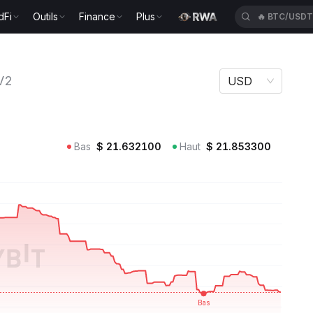
dFi
Outils
Finance
Plus
🔥
BTC/USD
V2
USD
Bas
$
21.632100
Haut
$
21.853300