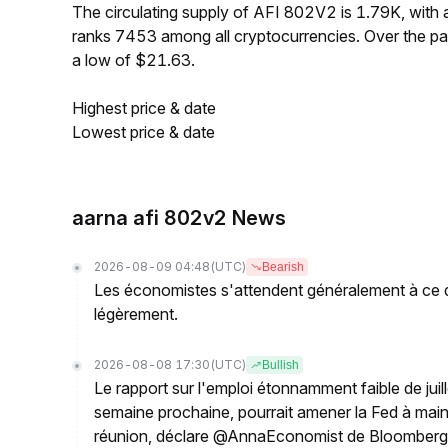
The circulating supply of AFI 802V2 is 1.79K, wit
ranks 7453 among all cryptocurrencies. Over the p
a low of $21.63.
Highest price & date
Lowest price & date
aarna afi 802v2 News
2026-08-09 04:48
(UTC)
Bearish
Les économistes s'attendent généralement à ce qu
légèrement.
2026-08-08 17:30
(UTC)
Bullish
Le rapport sur l'emploi étonnamment faible de juill
semaine prochaine, pourrait amener la Fed à mainte
réunion, déclare @AnnaEconomist de Bloomber