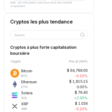
Note : ces informations sont fournies à titre indicatif
uniquement.
Cryptos les plus tendance
Search
Cryptos à plus forte capitalisation
boursière
Crypto
Prix et 24H%
$
64,769.00
Bitcoin
-0.20%
BTC
$
1,915.15
Ethereum
0.00%
ETH
$
76.40
Solana
+2.00%
SOL
$
1.034
XRP
-0.20%
XRP