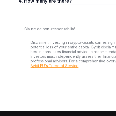
4. How many are there?
Clause de non-responsabilité
Disclaimer: Investing in crypto-assets carries signi
potential loss of your entire capital. Bybit disclai
herein constitutes financial advice, a recommendatio
Investors must independently assess their financi
professional advisors. For a comprehensive over
Bybit EU´s Terms of Service
.