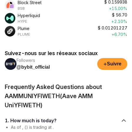
$
0.159938
Block Street
+15.00%
BSB
$
56.70
Hyperliquid
+2.10%
HYPE
$
0.01201227
Plume
+6.70%
PLUME
Suivez-nous sur les réseaux sociaux
Followers
+
Suivre
@bybit_official
Frequently Asked Questions about
AAMMUNIYFIWETH(Aave AMM
UniYFIWETH)
1. How much is today?
As of , () is trading at .