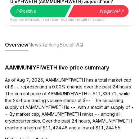
UniYFIWETH (AAMMUNIYFIWETH) aujourd’hui ?
Positive
Negative
Note : ces informations sont fournies à titre indicatif uniquement.
Overview
News
Ranking
Social
FAQ
AAMMUNIYFIWETH live price summary
As of Aug 7, 2026, AAMMUNIYFIWETH has a total market cap
of $--, representing a 0.00% change over the past 24 hours.
The current price of AAMMUNIYFIWETH is $11,339.71, while
the 24-hour trading volume stands at $--. The circulating
supply of AAMMUNIYFIWETH is --, with a maximum supply of -
-. By market cap, AAMMUNIYFIWETH ranks -- among all
cryptocurrencies. Over the past 24 hours, AAMMUNIYFIWETH
reached a high of $11,424.48 and a low of $11,244.55.