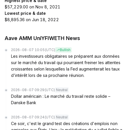
Highest price & date
$57,229.00 on Nov 8, 2021
Lowest price & date
$8,895.36 on Jun 18, 2022
Aave AMM UniYFIWETH News
2026-08-07 10:05
(UTC)
Bullish
Les investisseurs obligataires se préparent aux données
sur le marché du travail qui pourraient freiner les attentes
croissantes selon lesquelles la Fed augmenterait les taux
d'intérêt lors de sa prochaine réunion.
2026-08-07 09:29
(UTC)
Neutral
Dollar américain : Le marché du travail reste solide –
Danske Bank
2026-08-07 09:24
(UTC)
Neutral
Ce soir, c'est le grand test des créations d'emplois non
agricoles aux États-Unis ; la malédiction du « juillet faible »