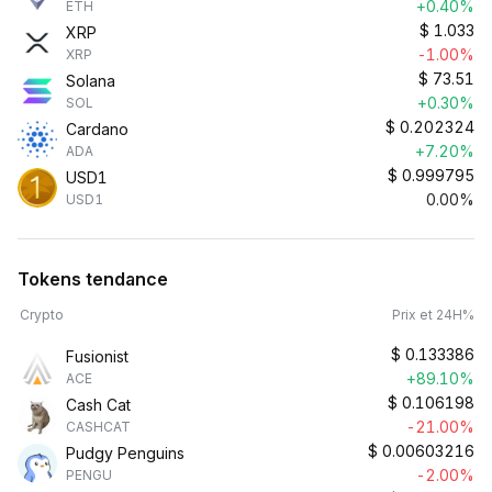
+0.40%
ETH
$
1.033
XRP
-1.00%
XRP
$
73.51
Solana
+0.30%
SOL
$
0.202324
Cardano
+7.20%
ADA
$
0.999795
USD1
0.00%
USD1
Tokens tendance
Crypto
Prix et 24H%
$
0.133386
Fusionist
+89.10%
ACE
$
0.106198
Cash Cat
-21.00%
CASHCAT
$
0.00603216
Pudgy Penguins
-2.00%
PENGU