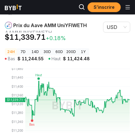
S’inscrire
Prix des
Prix du Aave AMM UniYFIWETH
cryptos
AAMMUNIYFIWETH
Prix du Aave AMM UniYFIWETH
USD
AAMMUNIYFIWETH
$11,339.71
+0.18%
24H
7D
14D
30D
60D
200D
1Y
Bas
$
11,244.55
Haut
$
11,424.48