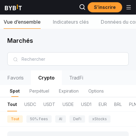
S’inscrire
Vue d’ensemble
Indicateurs clés
Données du con
Marchés
Favoris
Crypto
TradFi
Spot
Perpétuel
Expiration
Options
Tout
USDC
USDT
USDE
USD1
EUR
BRL
PL
Tout
50% Fees
AI
DeFi
xStocks