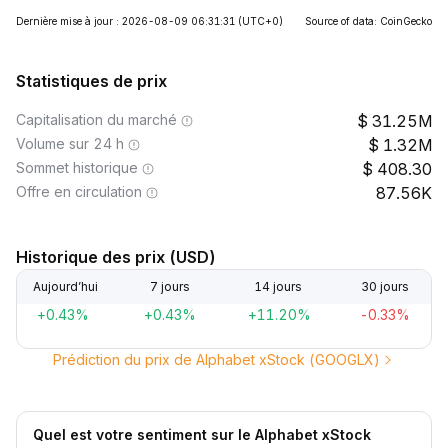
Dernière mise à jour : 2026-08-09 06:31:31
(UTC+0)
Source of data: CoinGecko
Statistiques de prix
Capitalisation du marché
31.25M
Volume sur 24 h
1.32M
Sommet historique
408.30
Offre en circulation
87.56K
Historique des prix (USD)
Aujourd’hui
7 jours
14 jours
30 jours
+0.43%
+0.43%
+11.20%
-0.33%
Prédiction du prix de Alphabet xStock (GOOGLX)
Quel est votre sentiment sur le Alphabet xStock