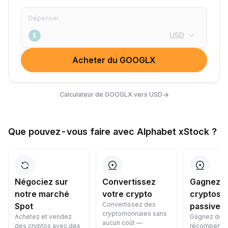
Dépenser
USD
$
Acheter du GOOGLX
→
Calculateur de GOOGLX vers USD
Que pouvez-vous faire avec Alphabet xStock ?
Négociez sur
Convertissez
Gagnez d
notre marché
votre crypto
cryptos
Convertissez des
Spot
passivem
cryptomonnaies sans
Achetez et vendez
Gagnez des
aucun coût —
des cryptos avec des
récompens