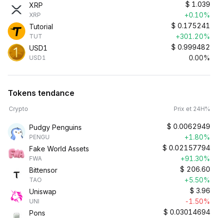
$
1.039
XRP
+0.10%
XRP
$
0.175241
Tutorial
+301.20%
TUT
$
0.999482
USD1
0.00%
USD1
Tokens tendance
Crypto
Prix et 24H%
$
0.0062949
Pudgy Penguins
+1.80%
PENGU
$
0.02157794
Fake World Assets
+91.30%
FWA
$
206.60
Bittensor
+5.50%
TAO
$
3.96
Uniswap
-1.50%
UNI
$
0.03014694
Pons