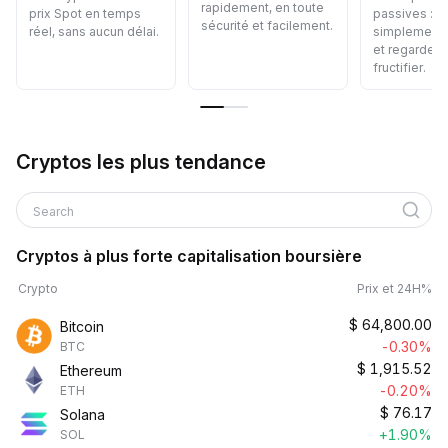
rapidement, en toute
prix Spot en temps
passives : 
sécurité et facilement.
réel, sans aucun délai.
simplement 
et regardez
fructifier.
Cryptos les plus tendance
Search
Cryptos à plus forte capitalisation boursière
Crypto
Prix et 24H%
$
64,800.00
Bitcoin
-0.30%
BTC
$
1,915.52
Ethereum
-0.20%
ETH
$
76.17
Solana
+1.90%
SOL