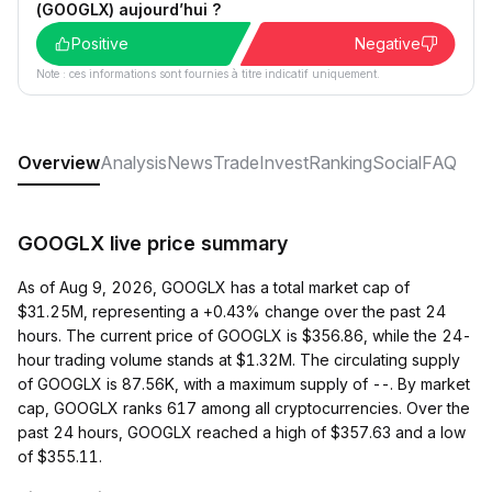
(GOOGLX) aujourd’hui ?
Positive
Negative
Note : ces informations sont fournies à titre indicatif uniquement.
Overview
Analysis
News
Trade
Invest
Ranking
Social
FAQ
GOOGLX live price summary
As of Aug 9, 2026, GOOGLX has a total market cap of
$31.25M, representing a +0.43% change over the past 24
hours. The current price of GOOGLX is $356.86, while the 24-
hour trading volume stands at $1.32M. The circulating supply
of GOOGLX is 87.56K, with a maximum supply of --. By market
cap, GOOGLX ranks 617 among all cryptocurrencies. Over the
past 24 hours, GOOGLX reached a high of $357.63 and a low
of $355.11.