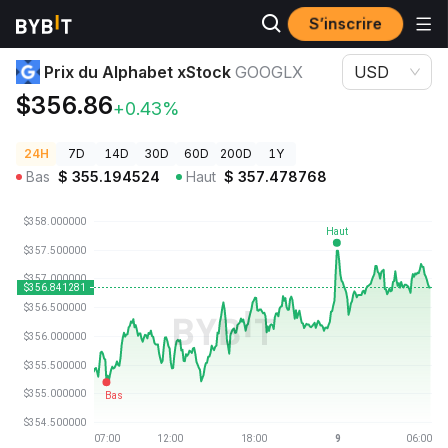
S’inscrire
Prix des cryptos
Prix du Alphabet xStock GOOGLX
Prix du Alphabet xStock
GOOGLX
USD
$356.86
+0.43%
24H
7D
14D
30D
60D
200D
1Y
Bas
$
355.194524
Haut
$
357.478768