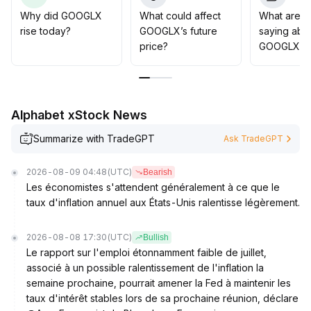
macroéconomiques
.
Why did GOOGLX
What could affect
What are t
À court terme, maintenez une gestion de position
rise today?
GOOGLX’s future
saying abo
flexible pour éviter le risque de volatilité en range
.
price?
GOOGLX?
Alphabet xStock News
Summarize with TradeGPT
Ask TradeGPT
2026-08-09 04:48
(UTC)
Bearish
Les économistes s'attendent généralement à ce que le
taux d'inflation annuel aux États-Unis ralentisse légèrement.
2026-08-08 17:30
(UTC)
Bullish
Le rapport sur l'emploi étonnamment faible de juillet,
associé à un possible ralentissement de l'inflation la
semaine prochaine, pourrait amener la Fed à maintenir les
taux d'intérêt stables lors de sa prochaine réunion, déclare