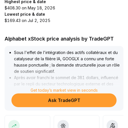
Highest price & date
$408.30 on May 18, 2026
Lowest price & date
$169.43 on Jul 2, 2025
Alphabet xStock price analysis by TradeGPT
Sous l'effet de l'intégration des actifs collatéraux et du
catalyseur de la filière IA, GOOGLX a connu une forte
hausse ponctuelle ; la demande structurelle joue un rôle
de soutien significatif
.
Après avoir franchi le sommet de 381 dollars, influencé
par le repli du secteur technologique externe et des
nouvelles défavorables liées à l'IA, les bulls à court
Get today’s market view in seconds
terme ont pris l'initiative d'encaisser leurs bénéfices
.
Ask TradeGPT
À court terme, un repli vers le niveau de soutien clé de
350 dollars est possible
.
Il est recommandé de continuer à surveiller à moyen et
long terme les opportunités de configuration générées
par la résonance entre l'IA et les anticipations