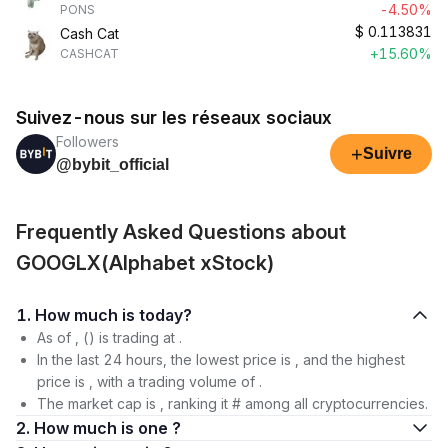
-4.50%
PONS
$
0.113831
Cash Cat
+15.60%
CASHCAT
Suivez-nous sur les réseaux sociaux
Followers
+
Suivre
@bybit_official
Frequently Asked Questions about
GOOGLX(Alphabet xStock)
1. How much is today?
As of , () is trading at .
In the last 24 hours, the lowest price is , and the highest
price is , with a trading volume of .
The market cap is , ranking it # among all cryptocurrencies.
2. How much is one ?