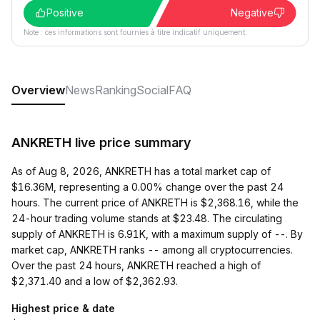
Positive
Negative
Note : ces informations sont fournies à titre indicatif uniquement.
Overview
News
Ranking
Social
FAQ
ANKRETH live price summary
As of Aug 8, 2026, ANKRETH has a total market cap of
$16.36M, representing a 0.00% change over the past 24
hours. The current price of ANKRETH is $2,368.16, while the
24-hour trading volume stands at $23.48. The circulating
supply of ANKRETH is 6.91K, with a maximum supply of --. By
market cap, ANKRETH ranks -- among all cryptocurrencies.
Over the past 24 hours, ANKRETH reached a high of
$2,371.40 and a low of $2,362.93.
Highest price & date