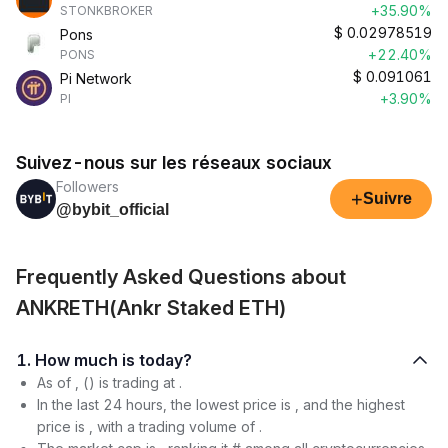
+35.90%
STONKBROKER
$
0.02978519
Pons
+22.40%
PONS
$
0.091061
Pi Network
+3.90%
PI
Suivez-nous sur les réseaux sociaux
Followers
+
Suivre
@bybit_official
Frequently Asked Questions about
ANKRETH(Ankr Staked ETH)
1. How much is today?
As of , () is trading at .
In the last 24 hours, the lowest price is , and the highest
price is , with a trading volume of .