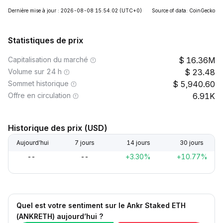
Dernière mise à jour : 2026-08-08 15:54:02
(UTC+0)
Source of data: CoinGecko
Statistiques de prix
Capitalisation du marché
16.36M
Volume sur 24 h
23.48
Sommet historique
5,940.60
Offre en circulation
6.91K
Historique des prix (USD)
Aujourd’hui
7 jours
14 jours
30 jours
--
--
+3.30%
+10.77%
Quel est votre sentiment sur le Ankr Staked ETH
(ANKRETH) aujourd’hui ?