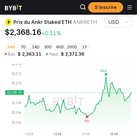
S’inscrire
Prix des cryptos
Prix du Ankr Staked ETH ANKRETH
Prix du Ankr Staked ETH
ANKRETH
USD
$2,368.16
+0.11%
24H
7D
14D
30D
60D
200D
1Y
Bas
$
2,363.11
Haut
$
2,371.36