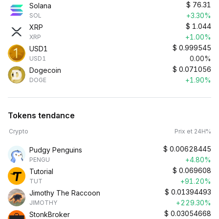
$
76.31
Solana
+3.30%
SOL
$
1.044
XRP
+1.00%
XRP
$
0.999545
USD1
0.00%
USD1
$
0.071056
Dogecoin
+1.90%
DOGE
Tokens tendance
Crypto
Prix et 24H%
$
0.00628445
Pudgy Penguins
+4.80%
PENGU
$
0.069608
Tutorial
+91.20%
TUT
$
0.01394493
Jimothy The Raccoon
+229.30%
JIMOTHY
$
0.03054668
StonkBroker