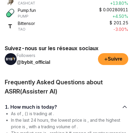
+13.80%
CASHCAT
$
0.00280911
Pump.fun
+4.50%
PUMP
$
201.25
Bittensor
-3.00%
TAO
Suivez-nous sur les réseaux sociaux
Followers
+
Suivre
@bybit_official
Frequently Asked Questions about
ASRR(Assisterr AI)
1. How much is today?
As of , () is trading at .
In the last 24 hours, the lowest price is , and the highest
price is , with a trading volume of .