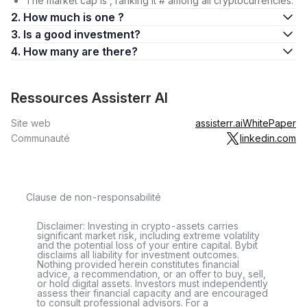
The market cap is , ranking it # among all cryptocurrencies.
2. How much is one ?
3. Is a good investment?
4. How many are there?
Ressources Assisterr AI
Site web
assisterr.ai
WhitePaper
Communauté
linkedin.com
Clause de non-responsabilité
Disclaimer: Investing in crypto-assets carries
significant market risk, including extreme volatility
and the potential loss of your entire capital. Bybit
disclaims all liability for investment outcomes.
Nothing provided herein constitutes financial
advice, a recommendation, or an offer to buy, sell,
or hold digital assets. Investors must independently
assess their financial capacity and are encouraged
to consult professional advisors. For a