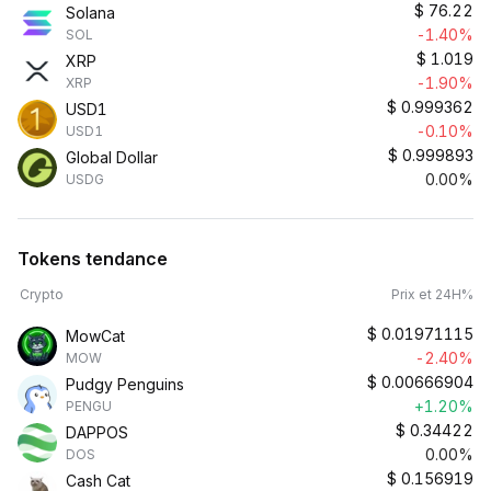
$
76.22
Solana
-1.40%
SOL
$
1.019
XRP
-1.90%
XRP
$
0.999362
USD1
-0.10%
USD1
$
0.999893
Global Dollar
0.00%
USDG
Tokens tendance
Crypto
Prix et 24H%
$
0.01971115
MowCat
-2.40%
MOW
$
0.00666904
Pudgy Penguins
+1.20%
PENGU
$
0.34422
DAPPOS
0.00%
DOS
$
0.156919
Cash Cat