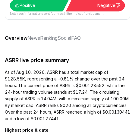
Positive
Negative
Note : ces informations sont fournies à titre indicatif uniquement.
Overview
News
Ranking
Social
FAQ
ASRR live price summary
As of Aug 10, 2026, ASRR has a total market cap of
$128.55K, representing a -0.81% change over the past 24
hours. The current price of ASRR is $0.00128552, while the
24-hour trading volume stands at $17.24. The circulating
supply of ASRR is 14.04M, with a maximum supply of 100.00M.
By market cap, ASRR ranks 9020 among all cryptocurrencies.
Over the past 24 hours, ASRR reached a high of $0.00130441
and a low of $0.00127441.
Highest price & date