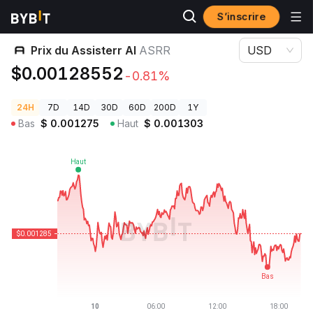
S’inscrire
Prix des cryptos
Prix du Assisterr AI ASRR
Prix du Assisterr AI
ASRR
USD
$0.00128552
-0.81%
24H
7D
14D
30D
60D
200D
1Y
Bas
$
0.001275
Haut
$
0.001303