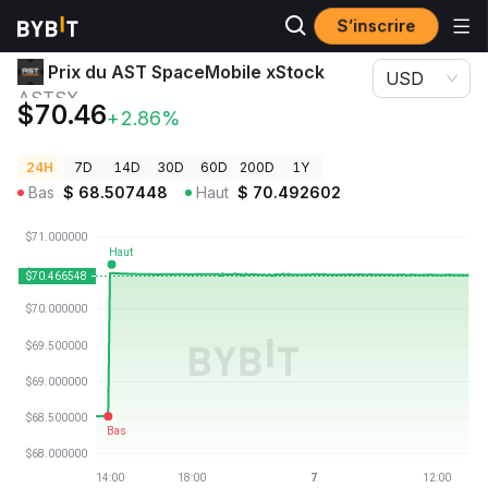
S’inscrire
Prix des cryptos
Prix du AST SpaceMobile xStock ASTSX
Prix du AST SpaceMobile xStock
USD
ASTSX
$70.46
+2.86%
24H
7D
14D
30D
60D
200D
1Y
Bas
$
68.507448
Haut
$
70.492602