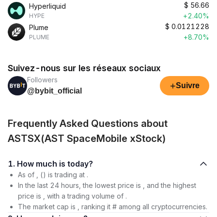
$
56.66
Hyperliquid
+2.40%
HYPE
$
0.0121228
Plume
+8.70%
PLUME
Suivez-nous sur les réseaux sociaux
Followers
+
Suivre
@bybit_official
Frequently Asked Questions about
ASTSX(AST SpaceMobile xStock)
1. How much is today?
As of , () is trading at .
In the last 24 hours, the lowest price is , and the highest
price is , with a trading volume of .
The market cap is , ranking it # among all cryptocurrencies.