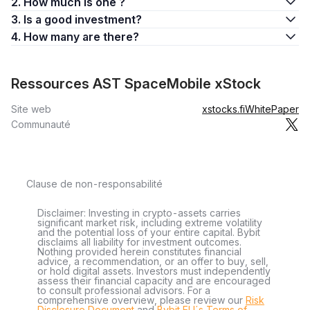
2. How much is one ?
3. Is a good investment?
4. How many are there?
Ressources AST SpaceMobile xStock
Site web
xstocks.fi
WhitePaper
Communauté
Clause de non-responsabilité
Disclaimer: Investing in crypto-assets carries
significant market risk, including extreme volatility
and the potential loss of your entire capital. Bybit
disclaims all liability for investment outcomes.
Nothing provided herein constitutes financial
advice, a recommendation, or an offer to buy, sell,
or hold digital assets. Investors must independently
assess their financial capacity and are encouraged
to consult professional advisors. For a
comprehensive overview, please review our
Risk
Disclosure Document
and
Bybit EU´s Terms of