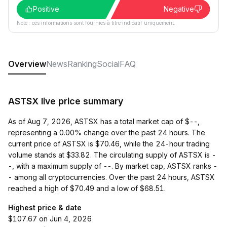
Positive
Negative
Note : ces informations sont fournies à titre indicatif uniquement.
Overview
News
Ranking
Social
FAQ
ASTSX live price summary
As of Aug 7, 2026, ASTSX has a total market cap of $--,
representing a 0.00% change over the past 24 hours. The
current price of ASTSX is $70.46, while the 24-hour trading
volume stands at $33.82. The circulating supply of ASTSX is -
-, with a maximum supply of --. By market cap, ASTSX ranks -
- among all cryptocurrencies. Over the past 24 hours, ASTSX
reached a high of $70.49 and a low of $68.51.
Highest price & date
$107.67 on Jun 4, 2026