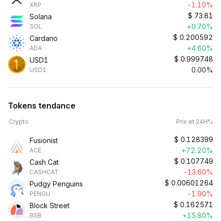
-1.10%
XRP
$
73.81
Solana
+0.70%
SOL
$
0.200592
Cardano
+4.60%
ADA
$
0.999748
USD1
0.00%
USD1
Tokens tendance
Crypto
Prix et 24H%
$
0.128399
Fusionist
+72.20%
ACE
$
0.107749
Cash Cat
-13.60%
CASHCAT
$
0.00601264
Pudgy Penguins
-1.90%
PENGU
$
0.162571
Block Street
+15.80%
BSB