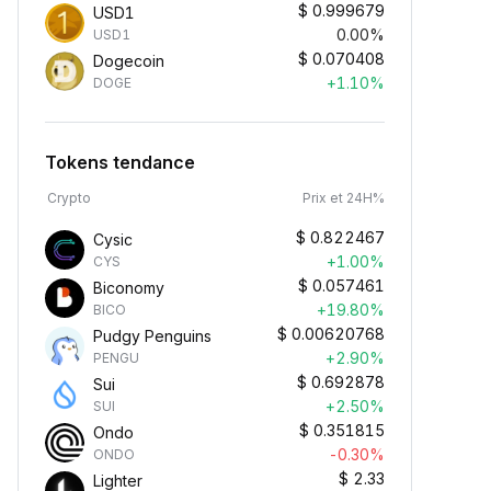
$
0.999679
USD1
0.00%
USD1
$
0.070408
Dogecoin
+1.10%
DOGE
Tokens tendance
Crypto
Prix et 24H%
$
0.822467
Cysic
+1.00%
CYS
$
0.057461
Biconomy
+19.80%
BICO
$
0.00620768
Pudgy Penguins
+2.90%
PENGU
$
0.692878
Sui
+2.50%
SUI
$
0.351815
Ondo
-0.30%
ONDO
$
2.33
Lighter