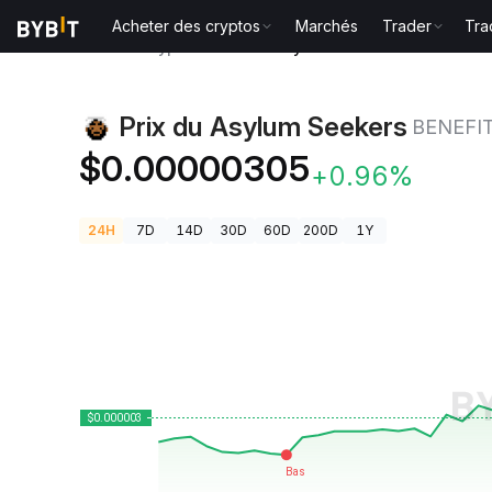
Acheter des cryptos
Marchés
Trader
Tra
Prix des cryptos
Prix du Asylum Seekers BENEFITS
Prix du Asylum Seekers
BENEFI
$0.00000305
+0.96%
24H
7D
14D
30D
60D
200D
1Y