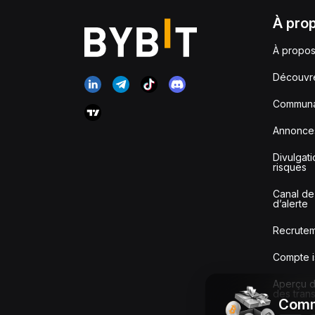
À pro
À propos
Découvr
Communa
Annonce
Divulgat
risques
Canal de
d’alerte
Recrute
Compte i
Aperçu de
des tran
Comm