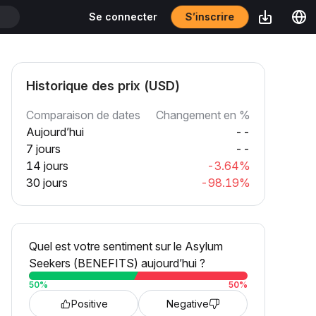
S’inscrire
Se connecter
T
Historique des prix (USD)
Comparaison de dates
Changement en %
Aujourd’hui
--
7 jours
--
14 jours
-3.64%
30 jours
-98.19%
Quel est votre sentiment sur le Asylum
Seekers (BENEFITS) aujourd’hui ?
50
%
50
%
Positive
Negative