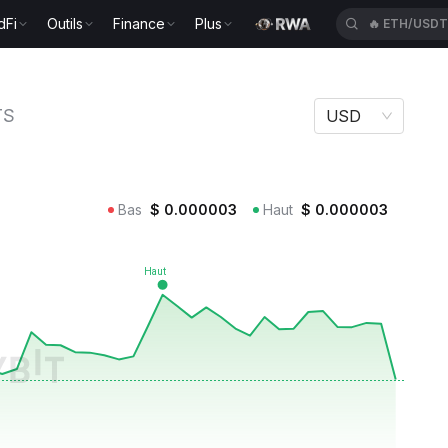
dFi
Outils
Finance
Plus
🔥
ETH/USD
TS
USD
Bas
$
0.000003
Haut
$
0.000003