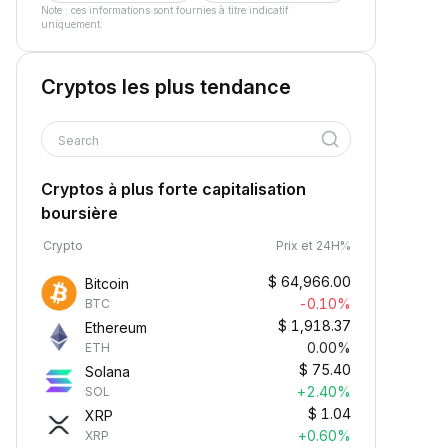
Note : ces informations sont fournies à titre indicatif
uniquement.
Cryptos les plus tendance
Search
Cryptos à plus forte capitalisation
boursière
Crypto
Prix et 24H%
$
64,966.00
Bitcoin
-0.10%
BTC
$
1,918.37
Ethereum
0.00%
ETH
$
75.40
Solana
+2.40%
SOL
$
1.04
XRP
+0.60%
XRP