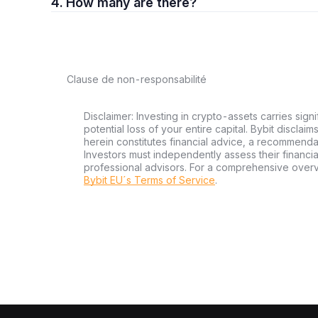
4. How many are there?
Clause de non-responsabilité
Disclaimer: Investing in crypto-assets carries signi
potential loss of your entire capital. Bybit disclai
herein constitutes financial advice, a recommendatio
Investors must independently assess their financi
professional advisors. For a comprehensive over
Bybit EU´s Terms of Service
.