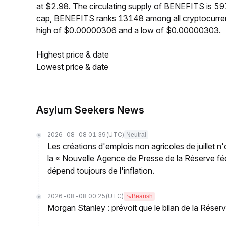
at $2.98. The circulating supply of BENEFITS is 5
cap, BENEFITS ranks 13148 among all cryptocurren
high of $0.00000306 and a low of $0.00000303.
Highest price & date
Lowest price & date
Asylum Seekers News
2026-08-08 01:39
(UTC)
Neutral
Les créations d'emplois non agricoles de juillet n
la « Nouvelle Agence de Presse de la Réserve fédé
dépend toujours de l'inflation.
2026-08-08 00:25
(UTC)
Bearish
Morgan Stanley : prévoit que le bilan de la Réserve