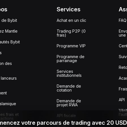
pos
Services
As
 de Bybit
Achat en un clic
FAQ
ez Mantle
Trading P2P (0
Envo
frais)
une 
utés Bybit
Programme VIP
Cent
s
Programme de
Sui
parrainage
ion des
Reto
Services
institutionnels
 lanceurs
Aca
Demande de
Frai
cotation
ment
API
Demande de
slamique
projet RWA
Véri
s frais et
l’au
API fiscale
sactions
encez votre parcours de trading avec 20 US
Audit