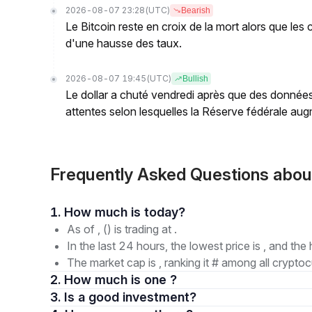
2026-08-07 23:28
(UTC)
Bearish
Le Bitcoin reste en croix de la mort alors que les
d'une hausse des taux.
2026-08-07 19:45
(UTC)
Bullish
Le dollar a chuté vendredi après que des données
attentes selon lesquelles la Réserve fédérale augm
Frequently Asked Questions abo
1. How much is today?
As of , () is trading at .
In the last 24 hours, the lowest price is , and the 
The market cap is , ranking it # among all cryptoc
2. How much is one ?
3. Is a good investment?