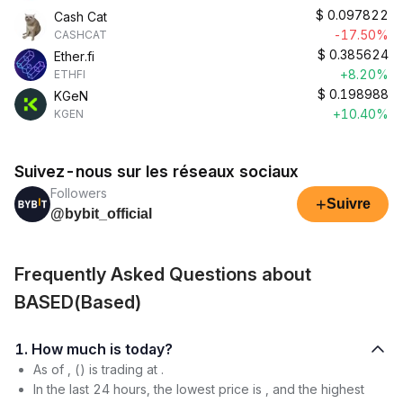
$
0.097822
Cash Cat
-17.50%
CASHCAT
$
0.385624
Ether.fi
+8.20%
ETHFI
$
0.198988
KGeN
+10.40%
KGEN
Suivez-nous sur les réseaux sociaux
Followers
+
Suivre
@bybit_official
Frequently Asked Questions about
BASED(Based)
1. How much is today?
As of , () is trading at .
In the last 24 hours, the lowest price is , and the highest