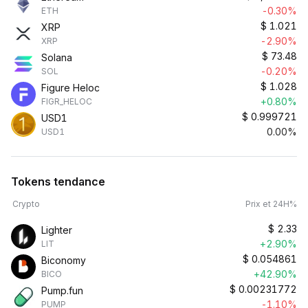
-0.30%
ETH
$
1.021
XRP
-2.90%
XRP
$
73.48
Solana
-0.20%
SOL
$
1.028
Figure Heloc
+0.80%
FIGR_HELOC
$
0.999721
USD1
0.00%
USD1
Tokens tendance
Crypto
Prix et 24H%
$
2.33
Lighter
+2.90%
LIT
$
0.054861
Biconomy
+42.90%
BICO
$
0.00231772
Pump.fun
-1.10%
PUMP