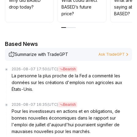
Why did BASED
What could affect
What are t
et de surveiller l’efficacité des niveaux de support ainsi
drop today?
BASED’s future
saying abo
que l’évolution des volumes
.
price?
BASED?
Based News
Summarize with TradeGPT
Ask TradeGPT
2026-08-07 17:50
(UTC)
Bearish
La personne la plus proche de la Fed a commenté les
données sur les créations d'emplois non agricoles aux
États-Unis.
2026-08-07 16:35
(UTC)
Bearish
Pour les investisseurs en actions et en obligations, de
bonnes nouvelles économiques dans le rapport sur
l'emploi de juillet d'aujourd'hui pourraient signifier de
mauvaises nouvelles pour les marchés.