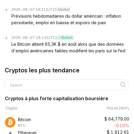
2026-08-07 16:21
(UTC)
Neutral
Prévisions hebdomadaires du dollar américain : inflation
persistante, emploi en baisse et espoirs de paix
2026-08-07 16:13
(UTC)
Bullish
Le Bitcoin atteint 65,3K $ en août alors que des données
d'emploi américaines faibles modifient les paris sur la Fed
Cryptos les plus tendance
Search
Cryptos à plus forte capitalisation boursière
Crypto
Prix et 24H%
$
64,779.00
Bitcoin
-0.10%
BTC
$
1,912.61
Ethereum