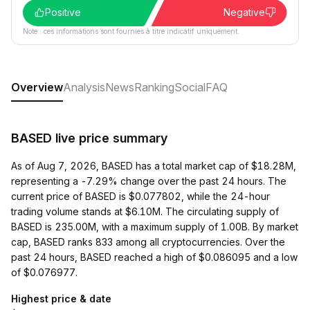
Positive
Negative
Note : ces informations sont fournies à titre indicatif uniquement.
Overview
Analysis
News
Ranking
Social
FAQ
BASED live price summary
As of Aug 7, 2026, BASED has a total market cap of $18.28M,
representing a -7.29% change over the past 24 hours. The
current price of BASED is $0.077802, while the 24-hour
trading volume stands at $6.10M. The circulating supply of
BASED is 235.00M, with a maximum supply of 1.00B. By market
cap, BASED ranks 833 among all cryptocurrencies. Over the
past 24 hours, BASED reached a high of $0.086095 and a low
of $0.076977.
Highest price & date