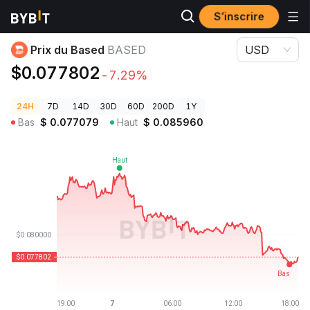
S’inscrire
Prix des cryptos
Prix du Based BASED
Prix du Based
BASED
USD
$0.077802
-7.29%
24H
7D
14D
30D
60D
200D
1Y
Bas
$
0.077079
Haut
$
0.085960