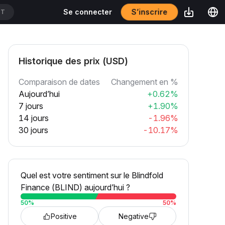
S’inscrire
Se connecter
DT
Historique des prix (USD)
Comparaison de dates
Changement en %
Aujourd’hui
+0.62%
7 jours
+1.90%
14 jours
-1.96%
30 jours
-10.17%
Quel est votre sentiment sur le Blindfold
Finance (BLIND) aujourd’hui ?
50
%
50
%
Positive
Negative