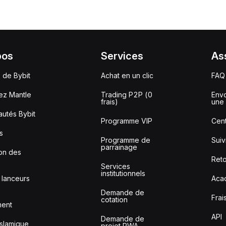
pos
Services
As
 de Bybit
Achat en un clic
FAQ
ez Mantle
Trading P2P (0
Envo
frais)
une 
utés Bybit
Programme VIP
Cent
s
Programme de
Sui
parrainage
ion des
Reto
Services
institutionnels
 lanceurs
Aca
Demande de
Frai
cotation
ment
API
Demande de
slamique
projet RWA