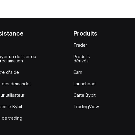
sistance
Produits
Trader
yer un dossier ou
Produits
réclamation
dérivés
re d'aide
Earn
vi des demandes
Launchpad
ur utilisateur
Carte Bybit
démie Bybit
TradingView
s de trading