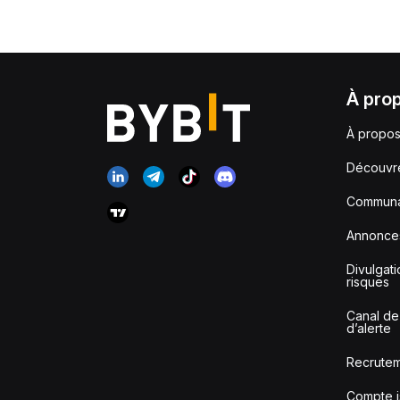
À pro
À propos
Découvr
Communa
Annonce
Divulgat
risques
Canal de
d’alerte
Recrute
Compte i