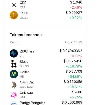
$
1.046
XRP
-2.46%
XRP
$
0.99927
USD1
+0.02%
USD1
Tokens tendance
Crypto
Prix et 24H%
$
0.04049362
ZIGChain
-0.17%
ZIG
$
0.025456
Bless
+116.78%
BLESS
$
0.27708
Heima
+64.89%
HEI
$
0.110058
Cash Cat
+18.81%
CASHCAT
$
4.06
Uniswap
+5.25%
UNI
$
0.0061669
Pudgy Penguins