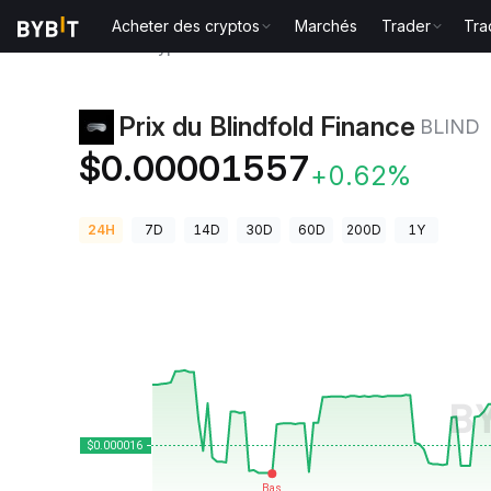
Acheter des cryptos
Marchés
Trader
Tra
Prix des cryptos
Prix du Blindfold Finance BLIND
Prix du Blindfold Finance
BLIND
$0.00001557
+0.62%
24H
7D
14D
30D
60D
200D
1Y