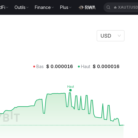
dFi
Outils
Finance
Plus
🔥
XAUT/US
USD
Bas
$
0.000016
Haut
$
0.000016