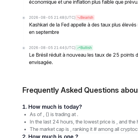
économique et une inflation plus faible que prévu
2026-08-05 21:48
(UTC)
Bearish
Kashkari de la Fed appelle à des taux plus élevés
en septembre
2026-08-05 21:44
(UTC)
Bullish
Le Brésil réduit à nouveau les taux de 25 points
envisagée.
Frequently Asked Questions abou
1. How much is today?
As of , () is trading at .
In the last 24 hours, the lowest price is , and the 
The market cap is , ranking it # among all cryptoc
2. How much is one ?