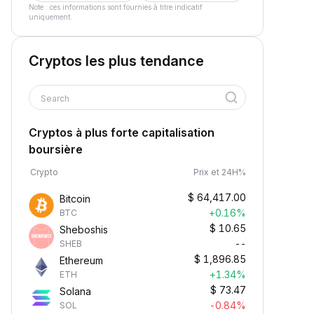
Note : ces informations sont fournies à titre indicatif
uniquement.
Cryptos les plus tendance
Search
Cryptos à plus forte capitalisation
boursière
Crypto
Prix et 24H%
$
64,417.00
Bitcoin
+0.16%
BTC
$
10.65
Sheboshis
--
SHEB
$
1,896.85
Ethereum
+1.34%
ETH
$
73.47
Solana
-0.84%
SOL