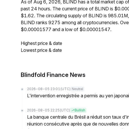
As of Aug 6, 2026, BLIND has a total market cap 
past 24 hours. The current price of BLIND is $0.0
$1.62. The circulating supply of BLIND is 985.01M
BLIND ranks 9275 among all cryptocurrencies. Over
$0.00001577 and a low of $0.00001547.
Highest price & date
Lowest price & date
Blindfold Finance News
2026-08-05 23:01
(UTC)
Neutral
L'intervention enregistrée a permis au yen japona
2026-08-05 22:25
(UTC)
Bullish
La banque centrale du Brésil a réduit son taux d'i
réunion consécutive après que de nouvelles donn