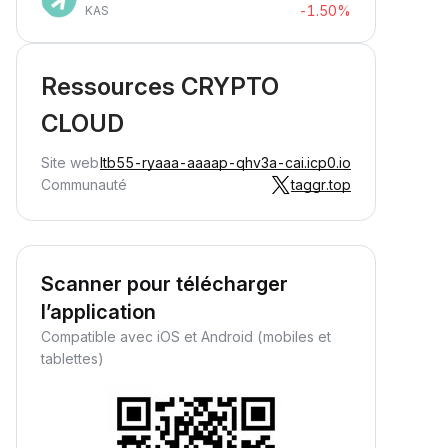
-1.50%
KAS
Ressources CRYPTO
CLOUD
Site web
ltb55-ryaaa-aaaap-qhv3a-cai.icp0.io
Communauté
taggr.top
Scanner pour télécharger
l’application
Compatible avec iOS et Android (mobiles et
tablettes)