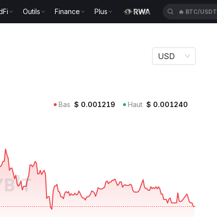
dFi
Outils
Finance
Plus
🔥
BTC/USD
USD
Bas
$
0.001219
Haut
$
0.001240