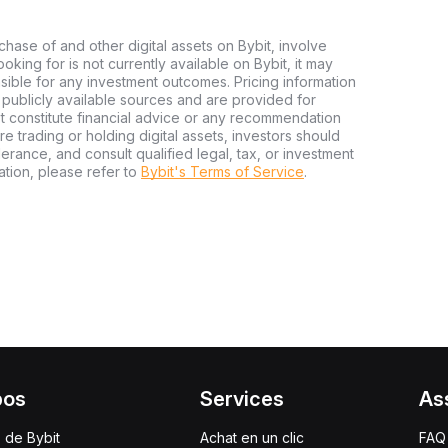
chase of and other digital assets on Bybit, involve
looking for is not currently available on Bybit, it may
nsible for any investment outcomes. Pricing information
publicly available sources and are provided for
t constitute financial advice or any recommendation
ore trading or holding digital assets, investors should
olerance, and consult qualified legal, tax, or investment
tion, please refer to
Bybit's Terms of Service
.
pos
Services
As
 de Bybit
Achat en un clic
FAQ