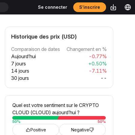
S’inscrire
Se connecter
T
Historique des prix (USD)
Comparaison de dates
Changement en %
Aujourd’hui
-0.77%
7 jours
+0.50%
14 jours
-7.11%
30 jours
--
Quel est votre sentiment sur le CRYPTO
CLOUD (CLOUD) aujourd’hui ?
50
%
50
%
Positive
Negative