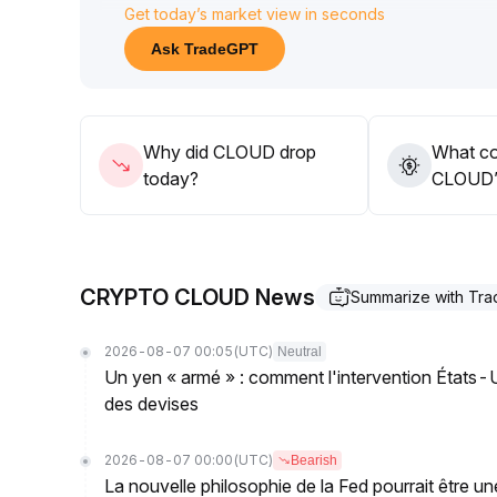
Get today’s market view in seconds
Si l’appétit pour le risque continue d’augmenter, 
USD
.
Ask TradeGPT
Il est conseillé de surveiller à court terme le nive
accumulation progressive est possible ; en cas de 
Why did CLOUD drop
What co
today?
CLOUD’s
CRYPTO CLOUD News
Summarize with Tr
2026-08-07 00:05
(UTC)
Neutral
Un yen « armé » : comment l'intervention États
des devises
2026-08-07 00:00
(UTC)
Bearish
La nouvelle philosophie de la Fed pourrait être une 