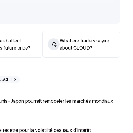
les acheteurs pourraient tester la zone des 0,023–0,024
au de 0,0208 USD: tant que le support tient, une
rupture, il vaut mieux rester en observation
.
uld affect
What are traders saying
 future price?
about CLOUD?
adeGPT
-Unis-Japon pourrait remodeler les marchés mondiaux
recette pour la volatilité des taux d'intérêt