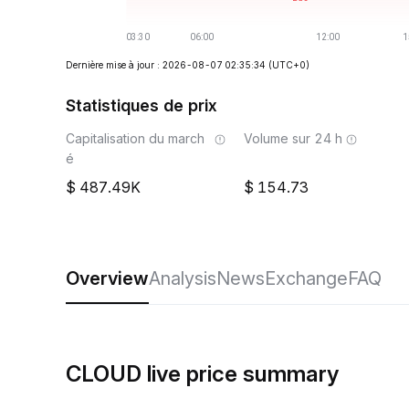
Dernière mise à jour : 2026-08-07 02:35:34
(UTC+0)
Statistiques de prix
Capitalisation du march
Volume sur 24 h
é
487.49K
154.73
Overview
Analysis
News
Exchange
FAQ
CLOUD live price summary