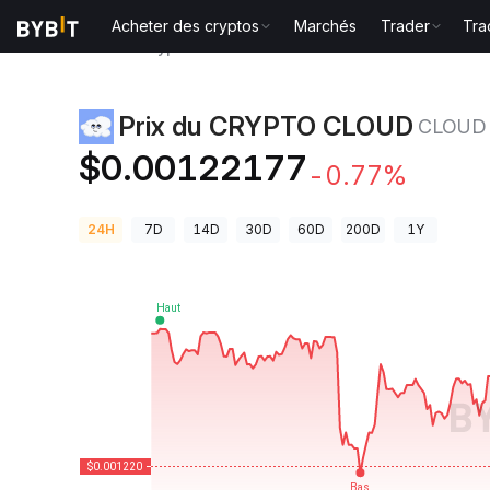
Acheter des cryptos
Marchés
Trader
Tra
Prix des cryptos
Prix du CRYPTO CLOUD CLOUD
Prix du CRYPTO CLOUD
CLOUD
$0.00122177
-0.77%
24H
7D
14D
30D
60D
200D
1Y