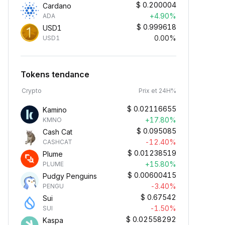
$
0.200004
Cardano
+4.90%
ADA
$
0.999618
USD1
0.00%
USD1
Tokens tendance
Crypto
Prix et 24H%
$
0.02116655
Kamino
+17.80%
KMNO
$
0.095085
Cash Cat
-12.40%
CASHCAT
$
0.01238519
Plume
+15.80%
PLUME
$
0.00600415
Pudgy Penguins
-3.40%
PENGU
$
0.67542
Sui
-1.50%
SUI
$
0.02558292
Kaspa