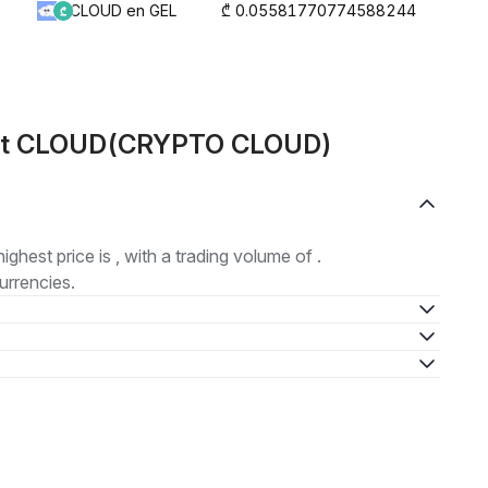
CLOUD en GEL
₾ 0.05581770774588244
bout CLOUD(CRYPTO CLOUD)
highest price is , with a trading volume of .
urrencies.