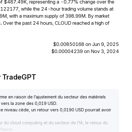
of $487.49K, representing a -0.77% change over the
0122177, while the 24-hour trading volume stands at
99M, with a maximum supply of 398.99M. By market
. Over the past 24 hours, CLOUD reached a high of
$0.00850168 on Jun 9, 2025
$0.00004239 on Nov 3, 2024
y TradeGPT
me en raison de l’ajustement du secteur des matériels
t vers la zone des 0,019 USD
.
 ce niveau cède, un retour vers 0,0190 USD pourrait avoir
du cloud computing et du secteur de l’IA, le retour du
fiance
.