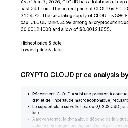
As of Aug 7, 2026, CLOUD has a total market cap 
past 24 hours. The current price of CLOUD is $0.0
$154.73. The circulating supply of CLOUD is 398.
cap, CLOUD ranks 3599 among all cryptocurrencies
$0.00124008 and a low of $0.00121855.
Highest price & date
Lowest price & date
CRYPTO CLOUD price analysis b
Récemment, CLOUD a subi une pression à court ter
d’IA et de l’incertitude macroéconomique, reculan
Le support clé à surveiller est de 0,0208 USD ; si
lieu
.
À moyen terme, la dynamique dépend de la vigueur 
volume d’échanges témoignant d’un regain de con