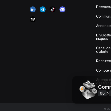
Découvr
Communa
Annonce
Divulgat
risques
Canal de
d’alerte
Recrute
Compte i
Aperçu de
des tran
Comm
06
D
© 201