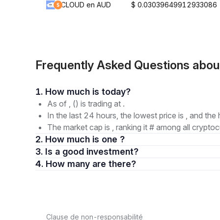
CLOUD en AUD
$ 0.03039649912933086
Frequently Asked Questions a
1. How much is today?
As of , () is trading at .
In the last 24 hours, the lowest price is , and the 
The market cap is , ranking it # among all cryptoc
2. How much is one ?
3. Is a good investment?
4. How many are there?
Clause de non-responsabilité