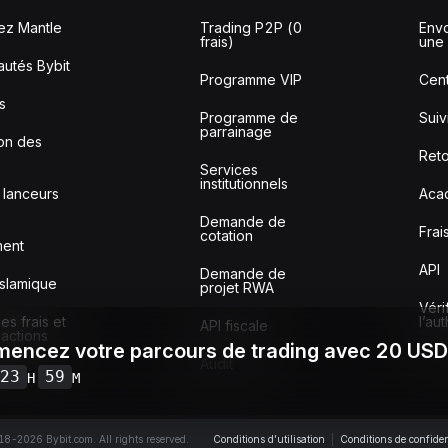
ez Mantle
Trading P2P (0
Envo
frais)
une 
utés Bybit
Programme VIP
Cent
s
Programme de
Sui
parrainage
ion des
Reto
Services
institutionnels
 lanceurs
Aca
Demande de
Frai
cotation
ment
API
Demande de
slamique
projet RWA
Véri
s frais et
l’au
API fiscale
sactions
encez votre parcours de trading avec 20 US
Audit
23
59
H
M
8-2026 Bybit.com. All rights reserved.
Conditions d’utilisation
|
Conditions de confiden