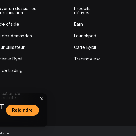
yer un dossier ou
Produits
réclamation
dérivés
re d'aide
Earn
vi des demandes
Launchpad
ur utilisateur
Carte Bybit
démie Bybit
TradingView
s de trading
fication de
thenticité
DT
Rejoindre
tialité