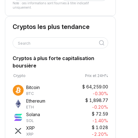
Note : ces informations sont fournies à titre indicatif
uniquement.
Cryptos les plus tendance
Search
Cryptos à plus forte capitalisation
boursière
Crypto
Prix et 24H%
$
64,259.00
Bitcoin
-0.30%
BTC
$
1,898.77
Ethereum
-0.20%
ETH
$
72.59
Solana
-1.40%
SOL
$
1.028
XRP
-2.20%
XRP