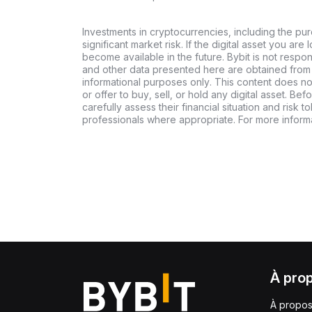
Investments in cryptocurrencies, including the pur
significant market risk. If the digital asset you are 
become available in the future. Bybit is not respo
and other data presented here are obtained from 
informational purposes only. This content does no
or offer to buy, sell, or hold any digital asset. Bef
carefully assess their financial situation and risk t
professionals where appropriate. For more informa
À pro
À propos