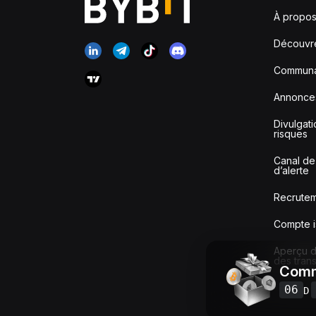
À propos
Découvr
Communa
Annonce
Divulgat
risques
Canal de
d’alerte
Recrute
Compte i
Aperçu de
des tran
Comm
06
D