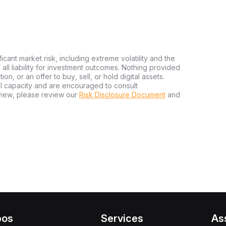
ficant market risk, including extreme volatility and the
ms all liability for investment outcomes. Nothing provided
n, or an offer to buy, sell, or hold digital assets.
al capacity and are encouraged to consult
view, please review our
Risk Disclosure Document
and
pos
Services
As