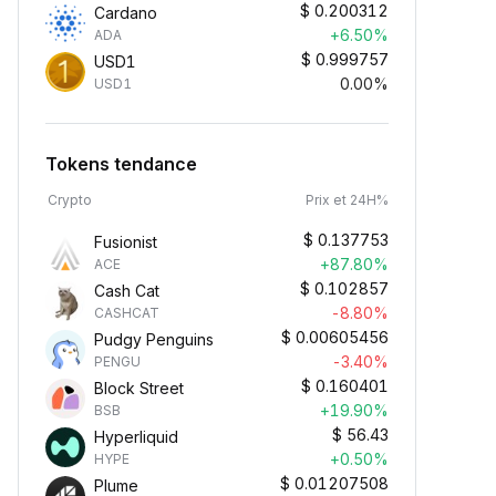
$
0.200312
Cardano
+6.50%
ADA
$
0.999757
USD1
0.00%
USD1
Tokens tendance
Crypto
Prix et 24H%
$
0.137753
Fusionist
+87.80%
ACE
$
0.102857
Cash Cat
-8.80%
CASHCAT
$
0.00605456
Pudgy Penguins
-3.40%
PENGU
$
0.160401
Block Street
+19.90%
BSB
$
56.43
Hyperliquid
+0.50%
HYPE
$
0.01207508
Plume