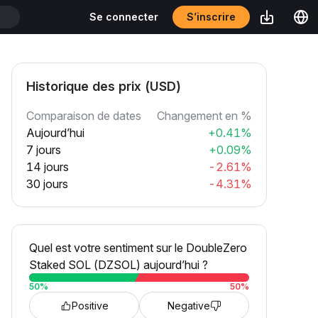
S’inscrire
Se connecter
T
Historique des prix (USD)
Comparaison de dates
Changement en %
Aujourd’hui
+0.41%
7 jours
+0.09%
14 jours
-2.61%
30 jours
-4.31%
Quel est votre sentiment sur le DoubleZero
Staked SOL (DZSOL) aujourd’hui ?
50
%
50
%
Positive
Negative