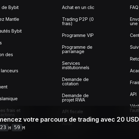
 de Bybit
Achat en un clic
FAQ
ez Mantle
Trading P2P (0
Envo
frais)
une 
utés Bybit
Programme VIP
Cent
s
Programme de
Sui
parrainage
ion des
Reto
Services
institutionnels
 lanceurs
Aca
Demande de
Frai
cotation
ment
API
Demande de
slamique
projet RWA
Véri
s frais et
l’au
API fiscale
sactions
encez votre parcours de trading avec 20 US
Audit
23
59
H
M