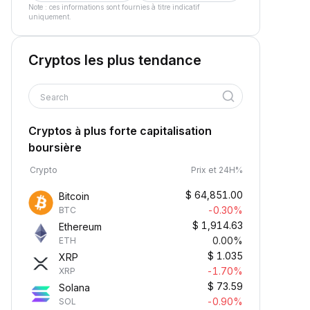
Note : ces informations sont fournies à titre indicatif
uniquement.
Cryptos les plus tendance
Search
Cryptos à plus forte capitalisation
boursière
Crypto
Prix et 24H%
$
64,851.00
Bitcoin
-0.30%
BTC
$
1,914.63
Ethereum
0.00%
ETH
$
1.035
XRP
-1.70%
XRP
$
73.59
Solana
-0.90%
SOL