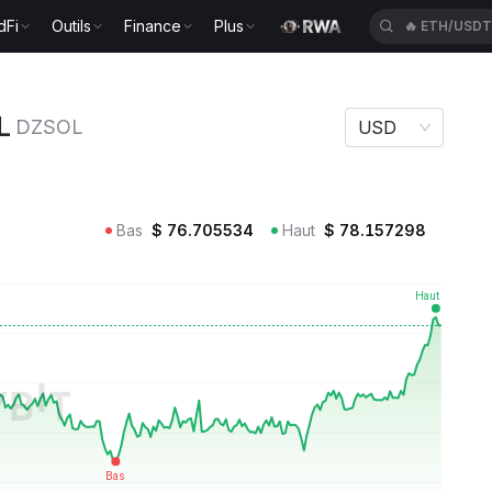
dFi
Outils
Finance
Plus
🔥
ETH/USD
SOL
L
DZSOL
USD
Bas
$
76.705534
Haut
$
78.157298