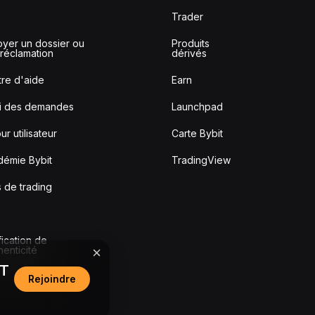
Trader
yer un dossier ou
Produits
réclamation
dérivés
re d'aide
Earn
vi des demandes
Launchpad
ur utilisateur
Carte Bybit
démie Bybit
TradingView
s de trading
fication de
thenticité
DT
Rejoindre