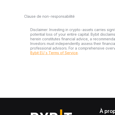
Clause de non-responsabilité
Disclaimer: Investing in crypto-assets carries signi
potential loss of your entire capital. Bybit disclai
herein constitutes financial advice, a recommendatio
Investors must independently assess their financi
professional advisors. For a comprehensive over
Bybit EU´s Terms of Service
.
À pro