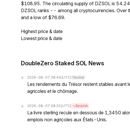
$108.95. The circulating supply of DZSOL is 54.24
DZSOL ranks -- among all cryptocurrencies. Over 
and a low of $76.69.
Highest price & date
Lowest price & date
DoubleZero Staked SOL News
2026-08-07 08:44
(UTC)
Neutral
Les rendements du Trésor restent stables avant l
agricoles et le chômage.
2026-08-07 08:25
(UTC)
Bearish
La livre sterling recule en dessous de 1,3450 alo
emplois non agricoles aux États-Unis.