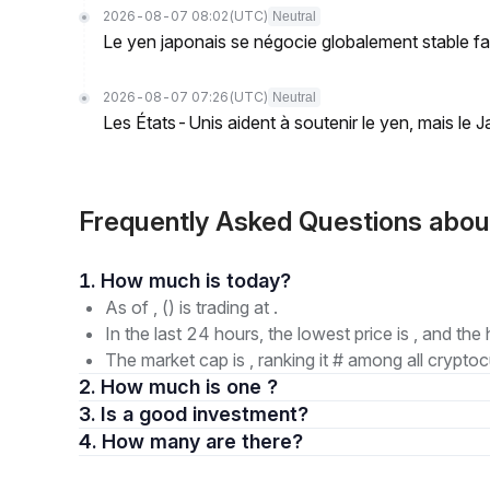
2026-08-07 08:02
(UTC)
Neutral
Le yen japonais se négocie globalement stable fa
2026-08-07 07:26
(UTC)
Neutral
Les États-Unis aident à soutenir le yen, mais l
Frequently Asked Questions abo
1. How much is today?
As of , () is trading at .
In the last 24 hours, the lowest price is , and the 
The market cap is , ranking it # among all cryptoc
2. How much is one ?
3. Is a good investment?
4. How many are there?