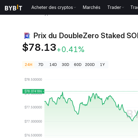
Acheter des cryptos
Marchés
Trader
Tra
Prix des cryptos
Prix du DoubleZero Staked SOL DZ
Prix du DoubleZero Staked SO
$78.13
+0.41%
24H
7D
14D
30D
60D
200D
1Y